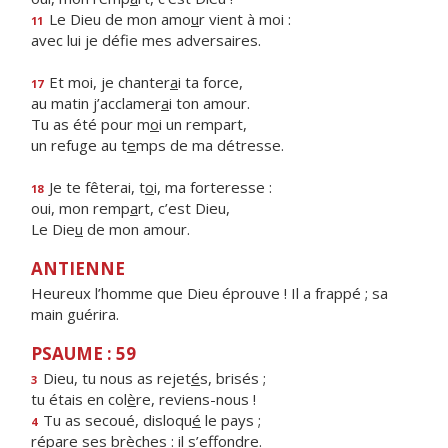
Le Dieu de mon amo
u
r vient à moi :
11
avec lui je déf
e mes adversaires.
Et moi, je chanter
a
i ta force,
17
au matin j’acclamer
a
i ton amour.
Tu as été pour m
o
i un rempart,
un refuge au t
e
mps de ma détresse.
Je te fêterai, t
o
i, ma forteresse :
18
oui, mon remp
a
rt, c’est Dieu,
Le Die
u
de mon amour.
ANTIENNE
Heureux l’homme que Dieu éprouve ! Il a frappé ; sa
main guérira.
PSAUME : 59
Dieu, tu nous as rejet
é
s, brisés ;
3
tu étais en col
è
re, reviens-nous !
Tu as secoué, disloqu
é
le pays ;
4
répare ses br
è
ches : il s’effondre.