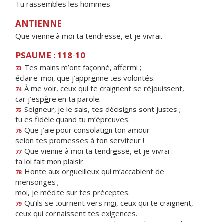
Tu rassembles les hommes.
ANTIENNE
Que vienne à moi ta tendresse, et je vivrai.
PSAUME : 118-10
Tes mains m’ont façonn
é
, affermi ;
73
éclaire-moi, que j’appr
e
nne tes volontés.
À me voir, ceux qui te cr
a
ignent se réjouissent,
74
car j’esp
è
re en ta parole.
Seigneur, je le sais, tes décisi
o
ns sont justes ;
75
tu es fid
è
le quand tu m’éprouves.
Que j’aie pour consolati
o
n ton amour
76
selon tes prom
e
sses à ton serviteur !
Que vienne à moi ta tendr
e
sse, et je vivrai :
77
ta l
o
i fait mon plaisir.
Honte aux orgueilleux qui m’acc
a
blent de
78
mensonges ;
moi, je méd
i
te sur tes préceptes.
Qu’ils se tournent vers m
o
i, ceux qui te craignent,
79
ceux qui conn
a
issent tes exigences.