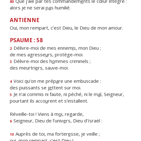
Que j’aie par tes commandem
e
nts le cœur intègre :
80
alors je ne serai p
a
s humilié.
ANTIENNE
Oui, mon rempart, c’est Dieu, le Dieu de mon amour.
PSAUME : 58
Délivre-moi de mes ennem
i
s, mon Dieu ;
2
de mes agresse
u
rs, protège-moi.
Délivre-moi des h
o
mmes criminels ;
3
des meurtri
e
rs, sauve-moi.
Voici qu’on me prép
a
re une embuscade :
4
des puissants se j
e
ttent sur moi.
Je n’ai commis ni faute, ni péché, ni le m
a
l, Seigneur,
5
pourtant ils acco
u
rent et s’installent.
Réveille-toi ! Viens à m
o
i, regarde,
Seigneur, Dieu de l’univ
e
rs, Dieu d’Israël :
6
Auprès de toi, ma forter
e
sse, je veille ;
10
oui, mon remp
a
rt, c’est Dieu !