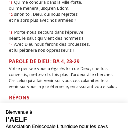
Qui me conduir
a
dans la Ville-forte,
11
qui me mèner
a
jusqu’en Édom,
sinon toi, Die
u
, qui nous rejettes
12
et ne sors plus av
e
c nos armées ?
Porte-nous seco
u
rs dans l’épreuve :
13
néant, le sal
u
t qui vient des hommes !
Avec Dieu nous fer
o
ns des prouesses,
14
et lui piétiner
a
nos oppresseurs !
PAROLE DE DIEU : BA 4, 28-29
Votre pensée vous a égarés loin de Dieu ; une fois
convertis, mettez dix fois plus d’ardeur à le chercher.
Car celui qui a fait venir sur vous ces calamités fera
venir sur vous la joie éternelle, en assurant votre salut.
RÉPONS
V/ Près du Seigneur est l’amour,
près de lui abonde le rachat.
ORAISON