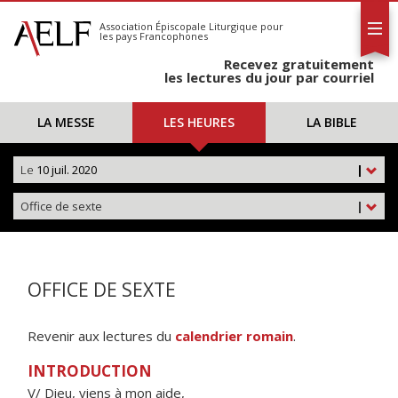
L'AELF
S'abonner
Association Épiscopale Liturgique
pour
les pays Francophones
Calendrier
Recevez gratuitement
Contact
les lectures du jour par courriel
LA MESSE
LES HEURES
LA BIBLE
Le
10 juil. 2020
|
Office de sexte
|
OFFICE DE SEXTE
Revenir aux lectures du
calendrier romain
.
INTRODUCTION
V/ Dieu, viens à mon aide,