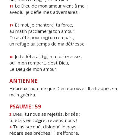
Le Dieu de mon amo
u
r vient à moi :
11
avec lui je déf
e mes adversaires.
Et moi, je chanter
a
i ta force,
17
au matin j’acclamer
a
i ton amour.
Tu as été pour m
o
i un rempart,
un refuge au t
e
mps de ma détresse.
Je te fêterai, t
o
i, ma forteresse :
18
oui, mon remp
a
rt, c’est Dieu,
Le Die
u
de mon amour.
ANTIENNE
Heureux l’homme que Dieu éprouve ! Il a frappé ; sa
main guérira.
PSAUME : 59
Dieu, tu nous as rejet
é
s, brisés ;
3
tu étais en col
è
re, reviens-nous !
Tu as secoué, disloqu
é
le pays ;
4
répare ses br
è
ches : il s’effondre.