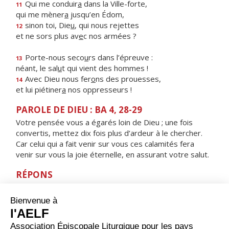
Qui me conduir
a
dans la Ville-forte,
11
qui me mèner
a
jusqu’en Édom,
sinon toi, Die
u
, qui nous rejettes
12
et ne sors plus av
e
c nos armées ?
Porte-nous seco
u
rs dans l’épreuve :
13
néant, le sal
u
t qui vient des hommes !
Avec Dieu nous fer
o
ns des prouesses,
14
et lui piétiner
a
nos oppresseurs !
PAROLE DE DIEU : BA 4, 28-29
Votre pensée vous a égarés loin de Dieu ; une fois
convertis, mettez dix fois plus d’ardeur à le chercher.
Car celui qui a fait venir sur vous ces calamités fera
venir sur vous la joie éternelle, en assurant votre salut.
RÉPONS
V/ Près du Seigneur est l’amour,
près de lui abonde le rachat.
ORAISON