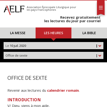
L'AELF
S'abonner
Association Épiscopale Liturgique
pour
les pays Francophones
Calendrier
Recevez gratuitement
Contact
les lectures du jour par courriel
LA MESSE
LES HEURES
LA BIBLE
Le
10 juil. 2020
|
Office de sexte
|
OFFICE DE SEXTE
Revenir aux lectures du
calendrier romain
.
INTRODUCTION
V/ Dieu, viens à mon aide,