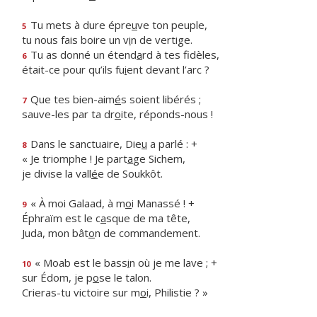
Tu mets à dure épre
u
ve ton peuple,
5
tu nous fais boire un v
i
n de vertige.
Tu as donné un étend
a
rd à tes fidèles,
6
était-ce pour qu’ils fu
i
ent devant l’arc ?
Que tes bien-aim
é
s soient libérés ;
7
sauve-les par ta dr
o
ite, réponds-nous !
Dans le sanctuaire, Die
u
a parlé : +
8
« Je triomphe ! Je part
a
ge Sichem,
je divise la vall
é
e de Soukkôt.
« À moi Galaad, à m
o
i Manassé ! +
9
Éphraïm est le c
a
sque de ma tête,
Juda, mon bât
o
n de commandement.
« Moab est le bass
i
n où je me lave ; +
10
sur Édom, je p
o
se le talon.
Crieras-tu victoire sur m
o
i, Philistie ? »