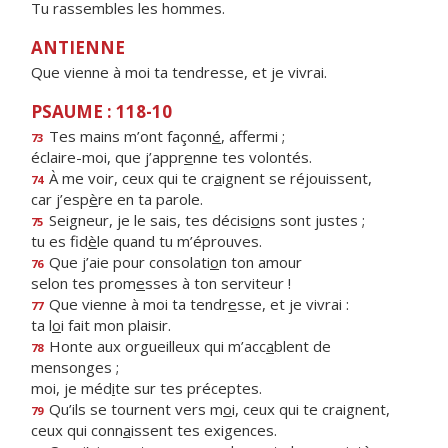
Tu rassembles les hommes.
ANTIENNE
Que vienne à moi ta tendresse, et je vivrai.
PSAUME : 118-10
Tes mains m’ont façonn
é
, affermi ;
73
éclaire-moi, que j’appr
e
nne tes volontés.
À me voir, ceux qui te cr
a
ignent se réjouissent,
74
car j’esp
è
re en ta parole.
Seigneur, je le sais, tes décisi
o
ns sont justes ;
75
tu es fid
è
le quand tu m’éprouves.
Que j’aie pour consolati
o
n ton amour
76
selon tes prom
e
sses à ton serviteur !
Que vienne à moi ta tendr
e
sse, et je vivrai :
77
ta l
o
i fait mon plaisir.
Honte aux orgueilleux qui m’acc
a
blent de
78
mensonges ;
moi, je méd
i
te sur tes préceptes.
Qu’ils se tournent vers m
o
i, ceux qui te craignent,
79
ceux qui conn
a
issent tes exigences.