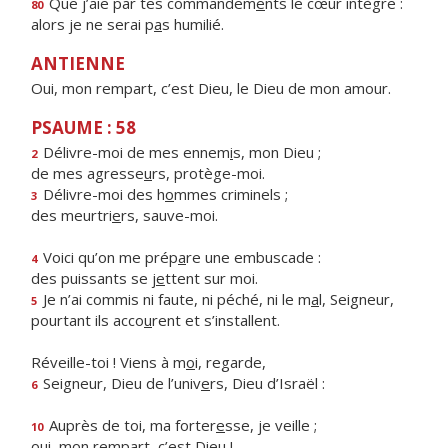
Que j’aie par tes commandem
e
nts le cœur intègre :
80
alors je ne serai p
a
s humilié.
ANTIENNE
Oui, mon rempart, c’est Dieu, le Dieu de mon amour.
PSAUME : 58
Délivre-moi de mes ennem
i
s, mon Dieu ;
2
de mes agresse
u
rs, protège-moi.
Délivre-moi des h
o
mmes criminels ;
3
des meurtri
e
rs, sauve-moi.
Voici qu’on me prép
a
re une embuscade :
4
des puissants se j
e
ttent sur moi.
Je n’ai commis ni faute, ni péché, ni le m
a
l, Seigneur,
5
pourtant ils acco
u
rent et s’installent.
Réveille-toi ! Viens à m
o
i, regarde,
Seigneur, Dieu de l’univ
e
rs, Dieu d’Israël :
6
Auprès de toi, ma forter
e
sse, je veille ;
10
oui, mon remp
a
rt, c’est Dieu !