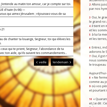
acclamons n
 j’entende au matin ton amour, car je compte sur toi.
Allons jusq
2
par nos hym
E d'Isaïe (Is 66) —
 vous qui aimez Jérusalem ; réjouissez-vous de sa
Oui, le gra
3
le grand roi
!
il tient en
4
8-21
et les somm
à lui la mer
5
et les terres
eau de chanter ta louange, Seigneur, toi qui élèves les
.
Entrez, inc
6
ceux qui te prient, Seigneur, l'abondance de ta
adorons le 
vec ton aide, qu'ils suivent tes commandements...
Oui, il
e
st 
7
nous somme
veille
lendemain
le troupeau 
Aujourd'hui
« Ne ferme
8
comme au jou
où vos pèr
9
et pourtant i
« Quarant
10
et j'ai dit :