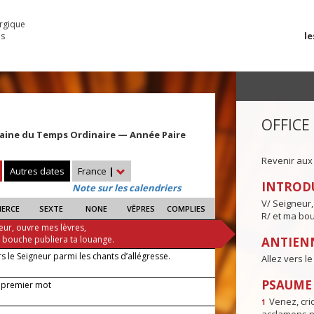
urgique
le
es
OFFICE
aine du Temps Ordinaire — Année Paire
Revenir aux
Autres dates
France
|
INTROD
Note sur les calendriers
V/ Seigneur,
IERCE
SEXTE
NONE
VÊPRES
COMPLIES
R/ et ma bou
eur, ouvre mes lèvres,
a bouche publiera ta louange.
ANTIENN
rs le Seigneur parmi les chants d’allégresse.
Allez vers l
PSAUME I
 premier mot
Venez, crio
1