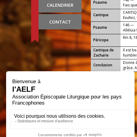
Psaume
CALENDRIER
Fais que
CANTIQU
Cantique
Exultez,
CONTACT
joie !
146 —
Psaume
Alléluia 
Rm 8, 1
Péricope
Cantique de
Il est b
Zacharie
humbles
Donne à 
Conclusion
grâce. A