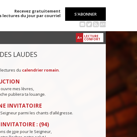
Recevez gratuitement
S'ABONNER
s lectures du jour par courriel
API
LECTURE
A+
CONFORT
 DES LAUDES
 lectures du
calendrier romain
.
UCTION
 ouvre mes lèvres,
che publiera ta louange.
E INVITATOIRE
e Seigneur parmi les chants d’allégresse.
NVITATOIRE : (94)
ns de j
o
ie pour le Seigneur,