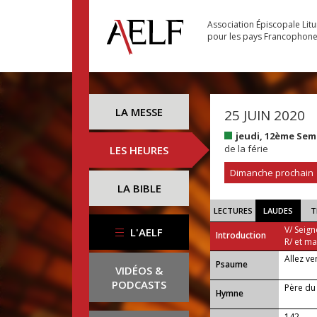
Association Épiscopale Lit
pour les pays Francophon
LA MESSE
25 JUIN 2020
jeudi, 12ème Sem
de la férie
LES HEURES
Dimanche prochain
LA BIBLE
LECTURES
LAUDES
T
V/ Seign
L'AELF
Introduction
R/ et m
Allez ve
Psaume
VIDÉOS &
PODCASTS
Père du
Hymne
142 —