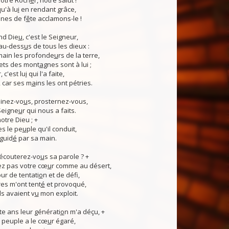
otre Roch
e
r, notre salut !
u'à lu
i
en rendant grâce,
nes de f
ê
te acclamons-le !
nd Die
u
, c'est le Seigneur,
 au-dess
u
s de tous les dieux :
 main les profonde
u
rs de la terre,
ets des mont
a
gnes sont à lui ;
, c'est lu
i
qui l'a faite,
, car ses m
a
ins les ont pétries.
linez-vo
u
s, prosternez-vous,
Seigne
u
r qui nous a faits.
notre Dieu ; +
s le pe
u
ple qu'il conduit,
guid
é
par sa main.
 écouterez-vo
u
s sa parole ? +
z pas votre cœ
u
r comme au désert,
r de tentati
o
n et de défi,
es m'ont tent
é
et provoqué,
ls avaient v
u
mon exploit.
e ans leur générati
o
n m'a déçu, +
 Ce peuple a le cœ
u
r égaré,