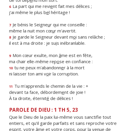
de toi dép
e
nd mon sort.
La part qui me revi
e
nt fait mes délices ;
6
j'ai même le plus b
e
l héritage !
Je bénis le Seigne
u
r qui me conseille :
7
même la nuit mon cœ
u
r m'avertit.
Je garde le Seigneur devant m
o
i sans relâche ;
8
il est à ma droite : je su
i
s inébranlable.
Mon cœur exulte, mon
â
me est en fête,
9
ma chair elle-même rep
o
se en confiance :
tu ne peux m'abandonn
e
r à la mort
10
ni laisser ton ami v
o
ir la corruption.
Tu m'apprends le chemin de la vie : +
11
devant ta face, débordem
e
nt de joie !
À ta droite, éternit
é
de délices !
PAROLE DE DIEU : 1 TH 5, 23
Que le Dieu de la paix lui-même vous sanctifie tout
entiers, et qu’il garde parfaits et sans reproche votre
esprit, votre âme et votre corps, pour la venue de