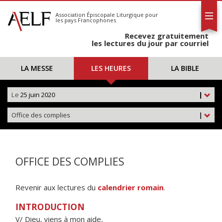
L'AELF
S'abonner
Association Épiscopale Liturgique
pour
les pays Francophones
Calendrier
Recevez gratuitement
Contact
les lectures du jour par courriel
LA MESSE
LES HEURES
LA BIBLE
Le
25 juin 2020
|
Office des complies
|
OFFICE DES COMPLIES
Revenir aux lectures du
calendrier romain
.
INTRODUCTION
V/ Dieu, viens à mon aide,