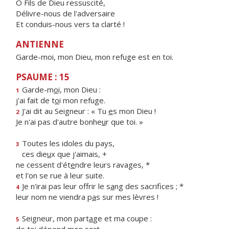
Ô Fils de Dieu ressuscité,
Délivre-nous de l'adversaire
Et conduis-nous vers ta clarté !
ANTIENNE
Garde-moi, mon Dieu, mon refuge est en toi.
PSAUME : 15
Garde-m
o
i, mon Dieu :
1
j'ai fait de t
o
i mon refuge.
J'ai dit au Seigneur : « Tu
e
s mon Dieu !
2
Je n'ai pas d'autre bonhe
u
r que toi. »
Toutes les idoles du pays,
3
ces die
u
x que j'aimais, +
ne cessent d'ét
e
ndre leurs ravages, *
et l'on se rue à leur suite.
Je n'irai pas leur offrir le s
a
ng des sacrifices ; *
4
leur nom ne viendra p
a
s sur mes lèvres !
Seigneur, mon part
a
ge et ma coupe :
5