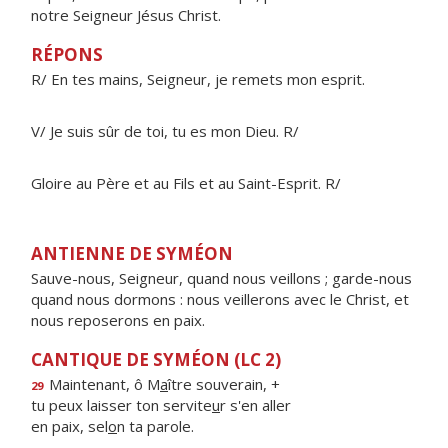
notre Seigneur Jésus Christ.
RÉPONS
R/ En tes mains, Seigneur, je remets mon esprit.
V/ Je suis sûr de toi, tu es mon Dieu. R/
Gloire au Père et au Fils et au Saint-Esprit. R/
ANTIENNE DE SYMÉON
Sauve-nous, Seigneur, quand nous veillons ; garde-nous
quand nous dormons : nous veillerons avec le Christ, et
nous reposerons en paix.
CANTIQUE DE SYMÉON (LC 2)
Maintenant, ô M
a
ître souverain, +
29
tu peux laisser ton servite
u
r s'en aller
en paix, sel
o
n ta parole.