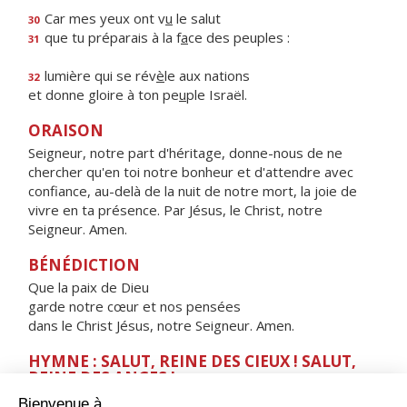
Car mes yeux ont v
u
le salut
30
que tu préparais à la f
a
ce des peuples :
31
lumière qui se rév
è
le aux nations
32
et donne gloire à ton pe
u
ple Israël.
ORAISON
Seigneur, notre part d'héritage, donne-nous de ne
chercher qu'en toi notre bonheur et d'attendre avec
confiance, au-delà de la nuit de notre mort, la joie de
vivre en ta présence. Par Jésus, le Christ, notre
Seigneur. Amen.
BÉNÉDICTION
Que la paix de Dieu
garde notre cœur et nos pensées
dans le Christ Jésus, notre Seigneur. Amen.
HYMNE : SALUT, REINE DES CIEUX ! SALUT,
REINE DES ANGES !
Salut, Reine des cieux ! Salut, Reine des anges !