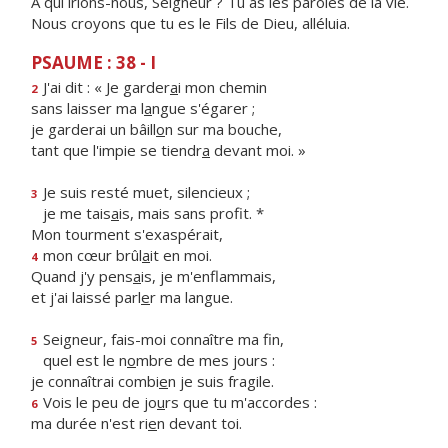
À qui irions-nous, Seigneur ? Tu as les paroles de la vie.
Nous croyons que tu es le Fils de Dieu, alléluia.
PSAUME : 38 - I
J'ai dit : « Je garder
a
i mon chemin
2
sans laisser ma l
a
ngue s'égarer ;
je garderai un bâill
o
n sur ma bouche,
tant que l'impie se tiendr
a
devant moi. »
Je suis resté muet, silencieux ;
3
je me tais
a
is, mais sans profit. *
Mon tourment s'exaspérait,
mon cœur brûl
a
it en moi.
4
Quand j'y pens
a
is, je m'enflammais,
et j'ai laissé parl
e
r ma langue.
Seigneur, fais-moi connaître ma fin,
5
quel est le n
o
mbre de mes jours :
je connaîtrai combi
e
n je suis fragile.
Vois le peu de jo
u
rs que tu m'accordes :
6
ma durée n'est ri
e
n devant toi.