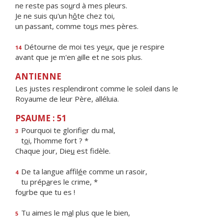
ne reste pas so
u
rd à mes pleurs.
Je ne suis qu'un h
ô
te chez toi,
un passant, comme to
u
s mes pères.
Détourne de moi tes ye
u
x, que je respire
14
avant que je m'en
a
ille et ne sois plus.
ANTIENNE
Les justes resplendiront comme le soleil dans le
Royaume de leur Père, alléluia.
PSAUME : 51
Pourquoi te glorifi
e
r du mal,
3
t
o
i, l’homme fort ? *
Chaque jour, Die
u
est fidèle.
De ta langue affil
é
e comme un rasoir,
4
tu prép
a
res le crime, *
fo
u
rbe que tu es !
Tu aimes le m
a
l plus que le bien,
5