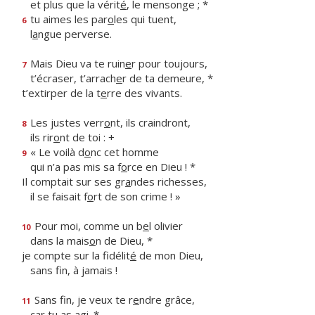
et plus que la vérit
é
, le mensonge ; *
tu aimes les par
o
les qui tuent,
6
l
a
ngue perverse.
Mais Dieu va te ruin
e
r pour toujours,
7
t’écraser, t’arrach
e
r de ta demeure, *
t’extirper de la t
e
rre des vivants.
Les justes verr
o
nt, ils craindront,
8
ils rir
o
nt de toi : +
« Le voilà d
o
nc cet homme
9
qui n’a pas mis sa f
o
rce en Dieu ! *
Il comptait sur ses gr
a
ndes richesses,
il se faisait f
o
rt de son crime ! »
Pour moi, comme un b
e
l olivier
10
dans la mais
o
n de Dieu, *
je compte sur la fidélit
é
de mon Dieu,
sans f
n, à jamais !
Sans fin, je veux te r
e
ndre grâce,
11
c
a
r tu as agi. *