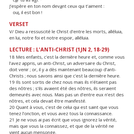
J’espère en ton nom dev
a
nt ceux qui t’aiment :
ou
i
, il est bon !
VERSET
V/ Dieu a ressuscité le Christ d'entre les morts, alléluia,
en lui, notre foi et notre espoir, alléluia.
LECTURE : L'ANTI-CHRIST (1JN 2, 18-29)
18 Mes enfants, c’est la dernière heure et, comme vous
l’avez appris, un anti-Christ, un adversaire du Christ,
doit venir ; or, il y a dès maintenant beaucoup d’anti-
Christs ; nous savons ainsi que c’est la dernière heure.
19 Ils sont sortis de chez nous mais ils n’étaient pas
des nôtres ; s’ils avaient été des nôtres, ils seraient
demeurés avec nous. Mais pas un d’entre eux n’est des
nôtres, et cela devait être manifesté.
20 Quant à vous, c’est de celui qui est saint que vous
tenez l’onction, et vous avez tous la connaissance.
21 Je ne vous ai pas écrit que vous ignorez la vérité,
mais que vous la connaissez, et que de la vérité ne
vient aucun mensonge.