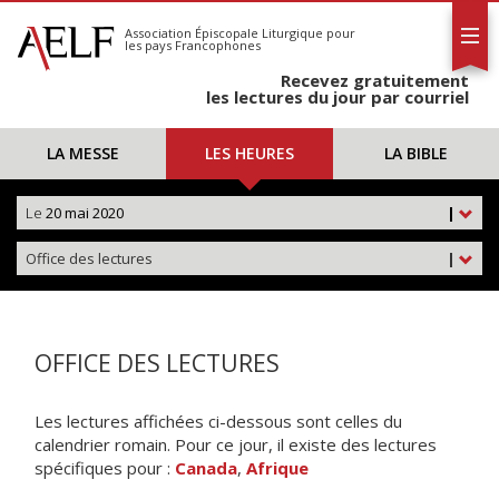
L'AELF
S'abonner
Association Épiscopale Liturgique
pour
les pays Francophones
Calendrier
Recevez gratuitement
Contact
les lectures du jour par courriel
LA MESSE
LES HEURES
LA BIBLE
Le
20 mai 2020
|
Office des lectures
|
OFFICE DES LECTURES
Les lectures affichées ci-dessous sont celles du
calendrier romain. Pour ce jour, il existe des lectures
spécifiques pour :
Canada
,
Afrique