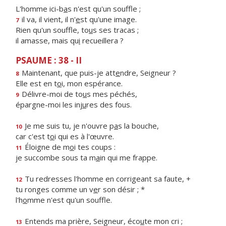
L'homme ici-b
a
s n'est qu'un souffle ;
il va, il vient, il n'
e
st qu'une image.
7
Rien qu'un souffle, to
u
s ses tracas ;
il amasse, mais qu
i
recueillera ?
PSAUME : 38 - II
Maintenant, que puis-je att
e
ndre, Seigneur ?
8
Elle est en t
o
i, mon espérance.
Délivre-moi de to
u
s mes péchés,
9
épargne-moi les inj
u
res des fous.
Je me suis tu, je n'ouvre p
a
s la bouche,
10
car c'est t
o
i qui es à l'œuvre.
Éloigne de m
o
i tes coups :
11
je succombe sous ta m
a
in qui me frappe.
Tu redresses l'homme en corrigeant sa faute, +
12
tu ronges comme un v
e
r son désir ; *
l'h
o
mme n'est qu'un souffle.
Entends ma prière, Seigneur, éco
u
te mon cri ;
13