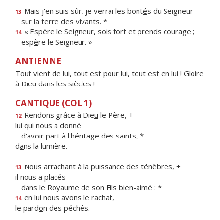
Mais j'en suis sûr, je verrai les bont
é
s du Seigneur
13
sur la t
e
rre des vivants. *
« Espère le Seigneur, sois f
o
rt et prends courage ;
14
esp
è
re le Seigneur. »
ANTIENNE
Tout vient de lui, tout est pour lui, tout est en lui ! Gloire
à Dieu dans les siècles !
CANTIQUE (COL 1)
Rendons grâce à Die
u
le Père, +
12
lui qui nous a donné
d'avoir part à l'hérit
a
ge des saints, *
d
a
ns la lumière.
Nous arrachant à la puiss
a
nce des ténèbres, +
13
il nous a placés
dans le Royaume de son F
i
ls bien-aimé : *
en lui nous avons le rachat,
14
le pard
o
n des péchés.