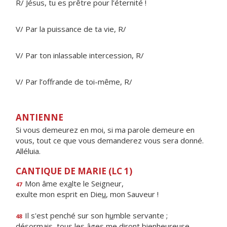
R/ Jésus, tu es prêtre pour l’éternité !
V/ Par la puissance de ta vie, R/
V/ Par ton inlassable intercession, R/
V/ Par l’offrande de toi-même, R/
ANTIENNE
Si vous demeurez en moi, si ma parole demeure en
vous, tout ce que vous demanderez vous sera donné.
Alléluia.
CANTIQUE DE MARIE (LC 1)
Mon âme ex
a
lte le Seigneur,
47
exulte mon esprit en Die
u
, mon Sauveur !
Il s'est penché sur son h
u
mble servante ;
48
désormais, tous les âges me dir
o
nt bienheureuse.