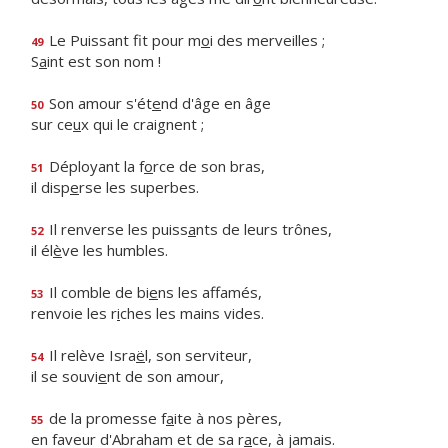
Le Puissant fit pour m
o
i des merveilles ;
49
S
a
int est son nom !
Son amour s'ét
e
nd d'âge en âge
50
sur ce
u
x qui le craignent ;
Déployant la f
o
rce de son bras,
51
il disp
e
rse les superbes.
Il renverse les puiss
a
nts de leurs trônes,
52
il él
è
ve les humbles.
Il comble de bi
e
ns les affamés,
53
renvoie les r
i
ches les mains vides.
Il relève Isra
ë
l, son serviteur,
54
il se souvi
e
nt de son amour,
de la promesse f
a
ite à nos pères,
55
en faveur d'Abraham et de sa r
a
ce, à jamais.