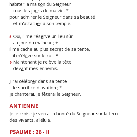
habiter la mais
o
n du Seigneur
tous les jo
u
rs de ma vie, *
pour admirer le Seigne
u
r dans sa beauté
et m'attach
e
r à son temple.
Oui, il me rés
e
rve un lieu sûr
5
au jo
u
r du malheur ; +
il me cache au plus secr
e
t de sa tente,
il m'él
è
ve sur le roc. *
Maintenant je rel
è
ve la tête
6
dev
a
nt mes ennemis.
J'irai célébr
e
r dans sa tente
le sacrif
ce d'ovation ; *
je chanterai, je fêter
a
i le Seigneur.
ANTIENNE
Je le crois : je verrai la bonté du Seigneur sur la terre
des vivants, alléluia.
PSAUME : 26 - II