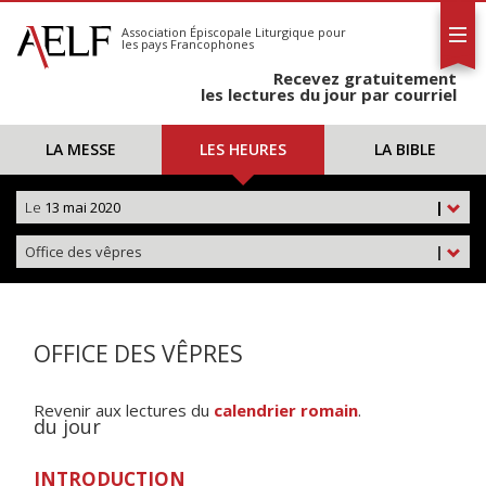
L'AELF
S'abonner
Association Épiscopale Liturgique
pour
les pays Francophones
Calendrier
Recevez gratuitement
Contact
les lectures du jour par courriel
LA MESSE
LES HEURES
LA BIBLE
Le
13 mai 2020
|
Office des vêpres
|
OFFICE DES VÊPRES
Revenir aux lectures du
calendrier romain
.
du jour
INTRODUCTION