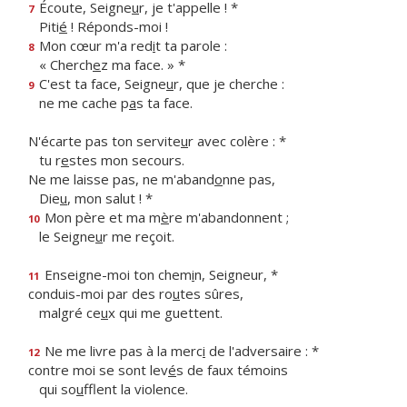
Écoute, Seigne
u
r, je t'appelle ! *
7
Piti
é
! Réponds-moi !
Mon cœur m'a red
i
t ta parole :
8
« Cherch
e
z ma face. » *
C'est ta face, Seigne
u
r, que je cherche :
9
ne me cache p
a
s ta face.
N'écarte pas ton servite
u
r avec colère : *
tu r
e
stes mon secours.
Ne me laisse pas, ne m'aband
o
nne pas,
Die
u
, mon salut ! *
Mon père et ma m
è
re m'abandonnent ;
10
le Seigne
u
r me reçoit.
Enseigne-moi ton chem
i
n, Seigneur, *
11
conduis-moi par des ro
u
tes sûres,
malgré ce
u
x qui me guettent.
Ne me livre pas à la merc
i
de l'adversaire : *
12
contre moi se sont lev
é
s de faux témoins
qui so
u
fflent la violence.