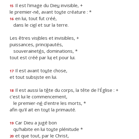
Il est l'image du Die
u
invisible, +
15
le premier-né, avant to
u
te créature : *
en lui, tout fut créé,
16
dans le ci
e
l et sur la terre.
Les êtres vis
i
bles et invisibles, +
puissances, principautés,
souverainet
é
s, dominations, *
tout est créé par lu
i
et pour lui.
Il est avant to
u
te chose,
17
et tout subs
i
ste en lui.
Il est aussi la t
ê
te du corps, la tête de l'Église : +
18
c'est lui le commencement,
le premier-n
é
d'entre les morts, *
afin qu'il ait en to
u
t la primauté.
Car Dieu a jugé bon
19
qu'habite en lui to
u
te plénitude *
et que tout, par le Christ,
20