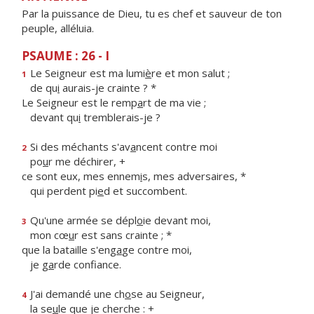
Par la puissance de Dieu, tu es chef et sauveur de ton
peuple, alléluia.
PSAUME : 26 - I
Le Seigneur est ma lumi
è
re et mon salut ;
1
de qu
i
aurais-je crainte ? *
Le Seigneur est le remp
a
rt de ma vie ;
devant qu
i
tremblerais-je ?
Si des méchants s'av
a
ncent contre moi
2
po
u
r me déchirer, +
ce sont eux, mes ennem
i
s, mes adversaires, *
qui perdent pi
e
d et succombent.
Qu'une armée se dépl
o
ie devant moi,
3
mon cœ
u
r est sans crainte ; *
que la bataille s'eng
a
ge contre moi,
je g
a
rde confiance.
J'ai demandé une ch
o
se au Seigneur,
4
la se
u
le que je cherche : +