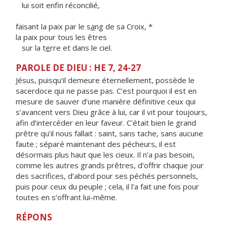
lui soit enf
n réconcilié,
faisant la paix par le s
a
ng de sa Croix, *
la paix pour tous les êtres
sur la t
e
rre et dans le ciel.
PAROLE DE DIEU : HE 7, 24-27
Jésus, puisqu’il demeure éternellement, possède le
sacerdoce qui ne passe pas. C’est pourquoi il est en
mesure de sauver d’une manière définitive ceux qui
s’avancent vers Dieu grâce à lui, car il vit pour toujours,
afin d’intercéder en leur faveur. C’était bien le grand
prêtre qu’il nous fallait : saint, sans tache, sans aucune
faute ; séparé maintenant des pécheurs, il est
désormais plus haut que les cieux. Il n’a pas besoin,
comme les autres grands prêtres, d’offrir chaque jour
des sacrifices, d’abord pour ses péchés personnels,
puis pour ceux du peuple ; cela, il l’a fait une fois pour
toutes en s’offrant lui-même.
RÉPONS