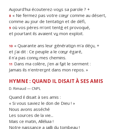
Aujourd'hui écouterez-vo
u
s sa parole ? +
« Ne fermez pas votre cœ
u
r comme au désert,
8
comme au jour de tentati
o
n et de défi,
où vos pères m'ont tent
é
et provoqué,
9
et pourtant ils avaient v
u
mon exploit.
« Quarante ans leur générati
o
n m'a déçu, +
10
et j'ai dit : Ce peuple a le cœ
u
r égaré,
il n'a pas conn
u
mes chemins.
Dans ma colère, j'en ai f
a
it le serment :
11
Jamais ils n'entrer
o
nt dans mon repos. »
HYMNE : QUAND IL DISAIT À SES AMIS
D. Rimaud — CNPL
Quand il disait à ses amis :
« Si vous saviez le don de Dieu ! »
Nous avons asséché
Les sources de la vie...
Mais ce matin, Alléluia !
Notre naissance a jailli du tombeau !