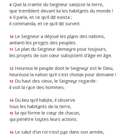
Que la crainte du Seigneur sais
i
sse la terre,
8
que tremblent devant lui les habit
a
nts du monde !
Il parla, et ce qu'il d
i
t exista ;
9
il commanda, et ce qu'il d
i
t survint.
Le Seigneur a déjoué les pl
a
ns des nations,
10
anéanti les proj
e
ts des peuples.
Le plan du Seigneur deme
u
re pour toujours,
11
les projets de son cœur subs
i
stent d'âge en âge.
Heureux le peuple dont le Seigne
u
r est le Dieu,
12
heureuse la nation qu'il s'est chois
i
e pour domaine !
Du haut des cieux, le Seigne
u
r regarde :
13
il voit la r
a
ce des hommes.
Du lieu qu'il hab
i
te, il observe
14
tous les habit
a
nts de la terre,
lui qui forme le cœ
u
r de chacun,
15
qui pénètre to
u
tes leurs actions.
Le salut d'un roi n'est p
a
s dans son armée,
16