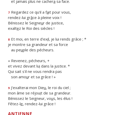
et jamais plus ne cacher
a
sa face.
Regardez ce qu'il a f
a
it pour vous,
7
rendez-lui gr
â
ce à pleine voix !
Bénissez le Seigne
u
r de justice,
exalt
e
z le Roi des siècles !
Et moi, en terre d'ex
i
l, je lui rends grâce ; *
8
je montre sa grandeur et sa force
au pe
u
ple des pécheurs.
« Revenez, pécheurs, +
et vivez devant lu
i
dans la justice. *
Qui sait s'il ne vous rendra pas
son amo
u
r et sa grâce ! »
J'exalterai mon Die
u
, le roi du ciel ;
9
mon âme se réjou
i
t de sa grandeur.
Bénissez le Seigneur, vo
u
s, les élus !
Fêtez-l
e
, rendez-lui grâce !
ANTIENNE