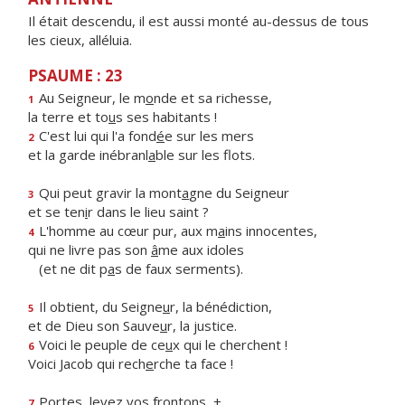
Il était descendu, il est aussi monté au-dessus de tous
les cieux, alléluia.
PSAUME : 23
Au Seigneur, le m
o
nde et sa richesse,
1
la terre et to
u
s ses habitants !
C'est lui qui l'a fond
é
e sur les mers
2
et la garde inébranl
a
ble sur les flots.
Qui peut gravir la mont
a
gne du Seigneur
3
et se ten
i
r dans le lieu saint ?
L'homme au cœur pur, aux m
a
ins innocentes,
4
qui ne livre pas son
â
me aux idoles
(et ne dit p
a
s de faux serments).
Il obtient, du Seigne
u
r, la bénédiction,
5
et de Dieu son Sauve
u
r, la justice.
Voici le peuple de ce
u
x qui le cherchent !
6
Voici Jacob qui rech
e
rche ta face !
Portes, lev
e
z vos frontons, +
7