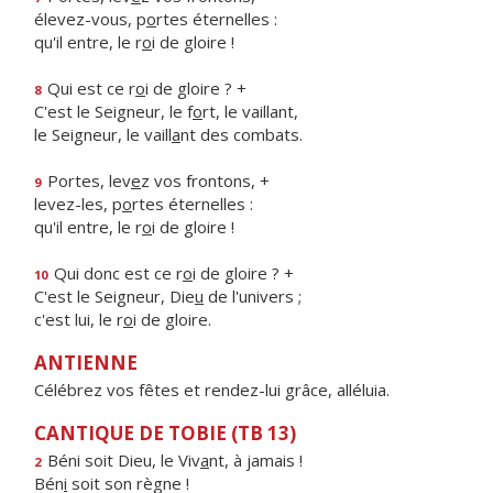
élevez-vous, p
o
rtes éternelles :
qu'il entre, le r
o
i de gloire !
Qui est ce r
o
i de gloire ? +
8
C'est le Seigneur, le f
o
rt, le vaillant,
le Seigneur, le vaill
a
nt des combats.
Portes, lev
e
z vos frontons, +
9
levez-les, p
o
rtes éternelles :
qu'il entre, le r
o
i de gloire !
Qui donc est ce r
o
i de gloire ? +
10
C'est le Seigneur, Die
u
de l'univers ;
c'est lui, le r
o
i de gloire.
ANTIENNE
Célébrez vos fêtes et rendez-lui grâce, alléluia.
CANTIQUE DE TOBIE (TB 13)
Béni soit Dieu, le Viv
a
nt, à jamais !
2
Bén
i
soit son règne !