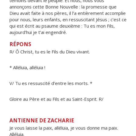
témoins devant le peuple. Et nous, nous vous
annonçons cette Bonne Nouvelle : la promesse que
Dieu avait faite à nos pères, il l’a entièrement accomplie
pour nous, leurs enfants, en ressuscitant Jésus ; c’est ce
qui est écrit au psaume deuxième : Tu es mon Fils,
aujourd’hui je t’ai engendré.
RÉPONS
R/ Ô Christ, tu es le Fils du Dieu vivant.
* Alléluia, alléluia !
V/ Tu es ressuscité d’entre les morts. *
Gloire au Père et au Fils et au Saint-Esprit. R/
ANTIENNE DE ZACHARIE
Je vous laisse la paix, alléluia, je vous donne ma paix.
Alléluia.