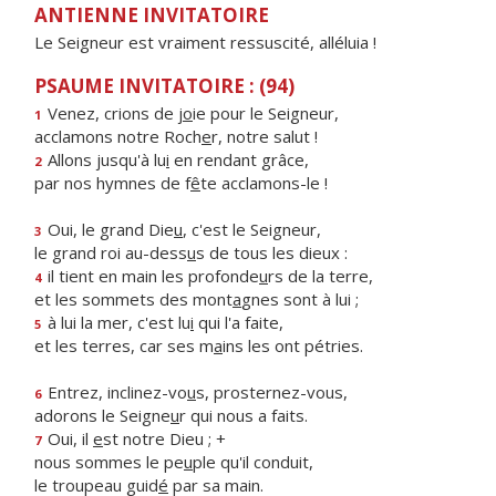
ANTIENNE INVITATOIRE
Le Seigneur est vraiment ressuscité, alléluia !
PSAUME INVITATOIRE : (94)
Venez, crions de j
o
ie pour le Seigneur,
1
acclamons notre Roch
e
r, notre salut !
Allons jusqu'à lu
i
en rendant grâce,
2
par nos hymnes de f
ê
te acclamons-le !
Oui, le grand Die
u
, c'est le Seigneur,
3
le grand roi au-dess
u
s de tous les dieux :
il tient en main les profonde
u
rs de la terre,
4
et les sommets des mont
a
gnes sont à lui ;
à lui la mer, c'est lu
i
qui l'a faite,
5
et les terres, car ses m
a
ins les ont pétries.
Entrez, inclinez-vo
u
s, prosternez-vous,
6
adorons le Seigne
u
r qui nous a faits.
Oui, il
e
st notre Dieu ; +
7
nous sommes le pe
u
ple qu'il conduit,
le troupeau guid
é
par sa main.