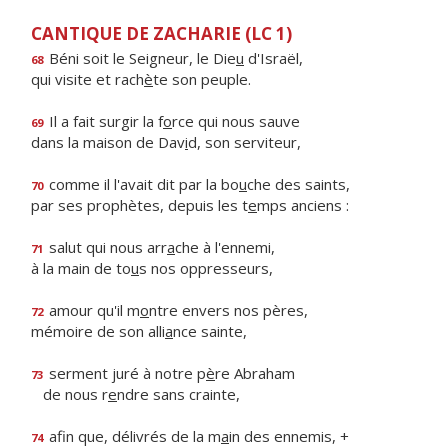
CANTIQUE DE ZACHARIE (LC 1)
Béni soit le Seigneur, le Die
u
d'Israël,
68
qui visite et rach
è
te son peuple.
Il a fait surgir la f
o
rce qui nous sauve
69
dans la maison de Dav
i
d, son serviteur,
comme il l'avait dit par la bo
u
che des saints,
70
par ses prophètes, depuis les t
e
mps anciens :
salut qui nous arr
a
che à l'ennemi,
71
à la main de to
u
s nos oppresseurs,
amour qu'il m
o
ntre envers nos pères,
72
mémoire de son alli
a
nce sainte,
serment juré à notre p
è
re Abraham
73
de nous r
e
ndre sans crainte,
afin que, délivrés de la m
a
in des ennemis, +
74