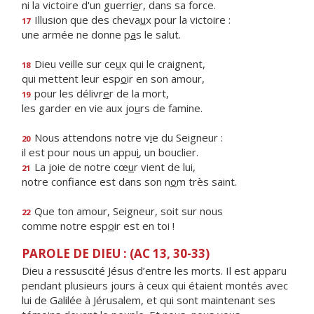
ni la victoire d'un guerri
e
r, dans sa force.
Illusion que des cheva
u
x pour la victoire :
17
une armée ne donne p
a
s le salut.
Dieu veille sur ce
u
x qui le craignent,
18
qui mettent leur esp
o
ir en son amour,
pour les délivr
e
r de la mort,
19
les garder en vie aux jo
u
rs de famine.
Nous attendons notre v
i
e du Seigneur :
20
il est pour nous un appu
i
, un bouclier.
La joie de notre cœ
u
r vient de lui,
21
notre confiance est dans son n
o
m très saint.
Que ton amour, Seigneur, soit sur nous
22
comme notre esp
o
ir est en toi !
PAROLE DE DIEU : (AC 13, 30-33)
Dieu a ressuscité Jésus d’entre les morts. Il est apparu
pendant plusieurs jours à ceux qui étaient montés avec
lui de Galilée à Jérusalem, et qui sont maintenant ses