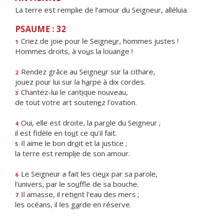
La terre est remplie de l’amour du Seigneur, alléluia.
PSAUME : 32
Criez de joie pour le Seigne
u
r, hommes justes !
1
Hommes droits, à vo
u
s la louange !
Rendez grâce au Seigne
u
r sur la cithare,
2
jouez pour lui sur la h
a
rpe à dix cordes.
Chantez-lui le cant
i
que nouveau,
3
de tout votre art souten
e
z l'ovation.
Oui, elle est droite, la par
o
le du Seigneur ;
4
il est fidèle en to
u
t ce qu'il fait.
Il aime le bon dr
o
it et la justice ;
5
la terre est rempl
i
e de son amour.
Le Seigneur a fait les cie
u
x par sa parole,
6
l'univers, par le so
u
ffle de sa bouche.
Il amasse, il reti
e
nt l'eau des mers ;
7
les océans, il les g
a
rde en réserve.