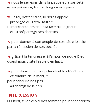
nous le servions dans la just
i
ce et la sainteté,
75
en sa présence, tout au l
o
ng de nos jours.
Et toi, petit enfant, tu seras appelé
76
proph
è
te du Très-Haut : *
tu marcheras devant, à la face du Seigneur,
et tu préparer
a
s ses chemins
pour donner à son peuple de conn
a
ître le salut
77
par la rémissi
o
n de ses péchés,
grâce à la tendresse, à l'amo
u
r de notre Dieu,
78
quand nous visite l'
a
stre d'en haut,
pour illuminer ceux qui habitent les ténèbres
79
et l'
o
mbre de la mort, *
pour conduire nos pas
au chem
i
n de la paix.
INTERCESSION
Ô Christ, tu as choisi des femmes pour annoncer ta