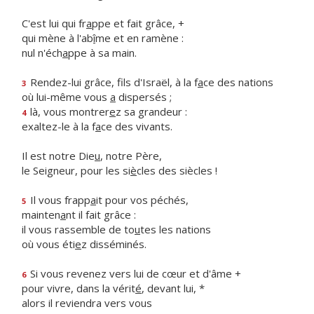
C'est lui qui fr
a
ppe et fait grâce, +
qui mène à l'ab
î
me et en ramène :
nul n'éch
a
ppe à sa main.
Rendez-lui grâce, fils d'Israël, à la f
a
ce des nations
3
où lui-même vous
a
dispersés ;
là, vous montrer
e
z sa grandeur :
4
exaltez-le à la f
a
ce des vivants.
Il est notre Die
u
, notre Père,
le Seigneur, pour les si
è
cles des siècles !
Il vous frapp
a
it pour vos péchés,
5
mainten
a
nt il fait grâce :
il vous rassemble de to
u
tes les nations
où vous éti
e
z disséminés.
Si vous revenez vers lui de cœur et d'âme +
6
pour vivre, dans la vérit
é
, devant lui, *
alors il reviendra vers vous