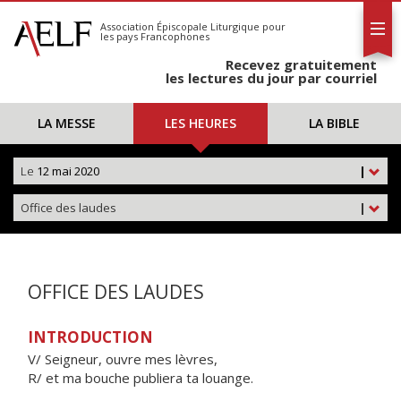
L'AELF
S'abonner
Association Épiscopale Liturgique
pour
les pays Francophones
Calendrier
Recevez gratuitement
Contact
les lectures du jour par courriel
LA MESSE
LES HEURES
LA BIBLE
Le
12 mai 2020
|
Office des laudes
|
OFFICE DES LAUDES
INTRODUCTION
V/ Seigneur, ouvre mes lèvres,
R/ et ma bouche publiera ta louange.