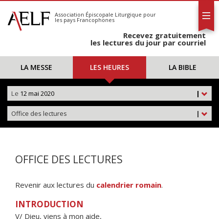
L'AELF
S'abonner
Association Épiscopale Liturgique
pour
les pays Francophones
Calendrier
Recevez gratuitement
Contact
les lectures du jour par courriel
LA MESSE
LES HEURES
LA BIBLE
Le
12 mai 2020
|
Office des lectures
|
OFFICE DES LECTURES
Revenir aux lectures du
calendrier romain
.
INTRODUCTION
V/ Dieu, viens à mon aide,