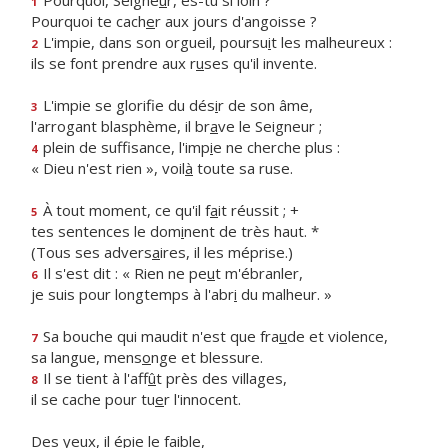
Pourquoi, Seigne
u
r, es-tu si loin ?
1
Pourquoi te cach
e
r aux jours d'angoisse ?
L'impie, dans son orgueil, poursu
i
t les malheureux :
2
ils se font prendre aux r
u
ses qu'il invente.
L'impie se glorifie du dés
i
r de son âme,
3
l'arrogant blasphème, il br
a
ve le Seigneur ;
plein de suffisance, l'imp
i
e ne cherche plus :
4
« Dieu n'est rien », voil
à
toute sa ruse.
À tout moment, ce qu'il f
a
it réussit ; +
5
tes sentences le dom
i
nent de très haut. *
(Tous ses advers
a
ires, il les méprise.)
Il s'est dit : « Rien ne pe
u
t m'ébranler,
6
je suis pour longtemps à l'abr
i
du malheur. »
Sa bouche qui maudit n'est que fra
u
de et violence,
7
sa langue, mens
o
nge et blessure.
Il se tient à l'aff
û
t près des villages,
8
il se cache pour tu
e
r l'innocent.
Des yeux, il ép
i
e le faible,