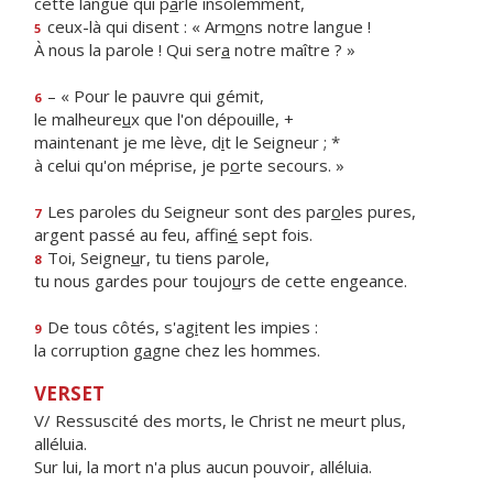
cette langue qui p
a
rle insolemment,
ceux-là qui disent : « Arm
o
ns notre langue !
5
À nous la parole ! Qui ser
a
notre maître ? »
– « Pour le pauvre qui gémit,
6
le malheure
u
x que l'on dépouille, +
maintenant je me lève, d
i
t le Seigneur ; *
à celui qu'on méprise, je p
o
rte secours. »
Les paroles du Seigneur sont des par
o
les pures,
7
argent passé au feu, affin
é
sept fois.
Toi, Seigne
u
r, tu tiens parole,
8
tu nous gardes pour toujo
u
rs de cette engeance.
De tous côtés, s'ag
i
tent les impies :
9
la corruption g
a
gne chez les hommes.
VERSET
V/ Ressuscité des morts, le Christ ne meurt plus,
alléluia.
Sur lui, la mort n'a plus aucun pouvoir, alléluia.