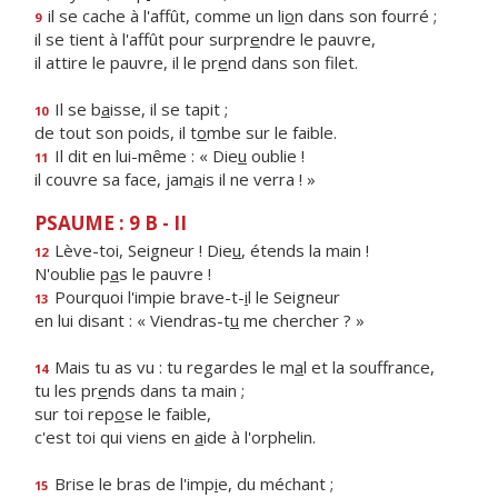
il se cache à l'affût, comme un li
o
n dans son fourré ;
9
il se tient à l'affût pour surpr
e
ndre le pauvre,
il attire le pauvre, il le pr
e
nd dans son filet.
Il se b
a
isse, il se tapit ;
10
de tout son poids, il t
o
mbe sur le faible.
Il dit en lui-même : « Die
u
oublie !
11
il couvre sa face, jam
a
is il ne verra ! »
PSAUME : 9 B - II
Lève-toi, Seigneur ! Die
u
, étends la main !
12
N'oublie p
a
s le pauvre !
Pourquoi l'impie brave-t-
i
l le Seigneur
13
en lui disant : « Viendras-t
u
me chercher ? »
Mais tu as vu : tu regardes le m
a
l et la souffrance,
14
tu les pr
e
nds dans ta main ;
sur toi rep
o
se le faible,
c'est toi qui viens en
a
ide à l'orphelin.
Brise le bras de l'imp
i
e, du méchant ;
15