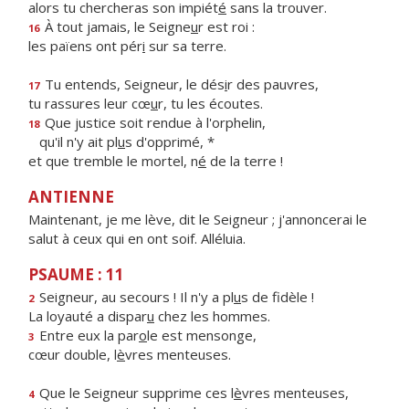
alors tu chercheras son impiét
é
sans la trouver.
À tout jamais, le Seigne
u
r est roi :
16
les païens ont pér
i
sur sa terre.
Tu entends, Seigneur, le dés
i
r des pauvres,
17
tu rassures leur cœ
u
r, tu les écoutes.
Que justice soit rendue à l'orphelin,
18
qu'il n'y ait pl
u
s d'opprimé, *
et que tremble le mortel, n
é
de la terre !
ANTIENNE
Maintenant, je me lève, dit le Seigneur ; j'annoncerai le
salut à ceux qui en ont soif. Alléluia.
PSAUME : 11
Seigneur, au secours ! Il n'y a pl
u
s de fidèle !
2
La loyauté a dispar
u
chez les hommes.
Entre eux la par
o
le est mensonge,
3
cœur double, l
è
vres menteuses.
Que le Seigneur supprime ces l
è
vres menteuses,
4