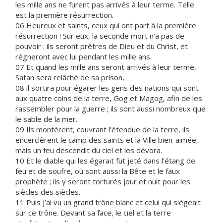
les mille ans ne furent pas arrivés à leur terme. Telle
est la première résurrection.
06 Heureux et saints, ceux qui ont part à la première
résurrection ! Sur eux, la seconde mort n’a pas de
pouvoir : ils seront prêtres de Dieu et du Christ, et
régneront avec lui pendant les mille ans.
07 Et quand les mille ans seront arrivés à leur terme,
Satan sera relâché de sa prison,
08 il sortira pour égarer les gens des nations qui sont
aux quatre coins de la terre, Gog et Magog, afin de les
rassembler pour la guerre ; ils sont aussi nombreux que
le sable de la mer.
09 Ils montèrent, couvrant l’étendue de la terre, ils
encerclèrent le camp des saints et la Ville bien-aimée,
mais un feu descendit du ciel et les dévora.
10 Et le diable qui les égarait fut jeté dans l’étang de
feu et de soufre, où sont aussi la Bête et le faux
prophète ; ils y seront torturés jour et nuit pour les
siècles des siècles.
11 Puis j’ai vu un grand trône blanc et celui qui siégeait
sur ce trône. Devant sa face, le ciel et la terre