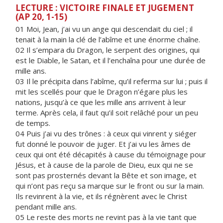
LECTURE : VICTOIRE FINALE ET JUGEMENT
(AP 20, 1-15)
01
Moi, Jean,
j’ai vu un ange qui descendait du ciel ; il
tenait à la main la clé de l’abîme et une énorme chaîne.
02 Il s’empara du Dragon, le serpent des origines, qui
est le Diable, le Satan, et il l’enchaîna pour une durée de
mille ans.
03 Il le précipita dans l’abîme, qu’il referma sur lui ; puis il
mit les scellés pour que le Dragon n’égare plus les
nations, jusqu’à ce que les mille ans arrivent à leur
terme. Après cela, il faut qu’il soit relâché pour un peu
de temps.
04 Puis j’ai vu des trônes : à ceux qui vinrent y siéger
fut donné le pouvoir de juger. Et j’ai vu les âmes de
ceux qui ont été décapités à cause du témoignage pour
Jésus, et à cause de la parole de Dieu, eux qui ne se
sont pas prosternés devant la Bête et son image, et
qui n’ont pas reçu sa marque sur le front ou sur la main.
Ils revinrent à la vie, et ils régnèrent avec le Christ
pendant mille ans.
05 Le reste des morts ne revint pas à la vie tant que