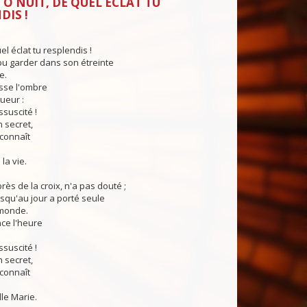
 Ô NUIT, DE QUEL ÉCLAT TU
DIS !
el éclat tu resplendis !
pu garder dans son étreinte
e.
sse l'ombre
ueur :
ssuscité !
n secret,
 connaît
la vie.
rès de la croix, n'a pas douté ;
squ'au jour a porté seule
 monde.
ce l'heure
ssuscité !
n secret,
 connaît
lle Marie.