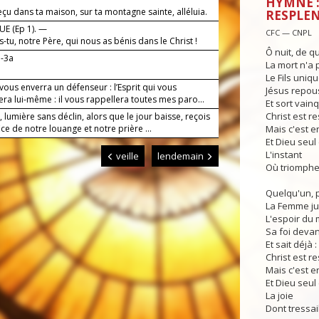
HYMNE :
reçu dans ta maison, sur ta montagne sainte, alléluia.
RESPLEN
E (Ep 1). —
CFC — CNPL
s-tu, notre Père, qui nous as bénis dans le Christ !
Ô nuit, de qu
b-3a
La mort n'a 
Le Fils uniqu
vous enverra un défenseur : l’Esprit qui vous
Jésus repou
ra lui-même : il vous rappellera toutes mes paro...
Et sort vainq
Christ est re
, lumière sans déclin, alors que le jour baisse, reçois
fice de notre louange et notre prière ...
Mais c'est e
Et Dieu seul
L'instant
veille
lendemain
Où triomphe 
Quelqu'un, p
La Femme ju
L'espoir du
Sa foi devan
Et sait déjà :
Christ est re
Mais c'est e
Et Dieu seul
La joie
Dont tressai