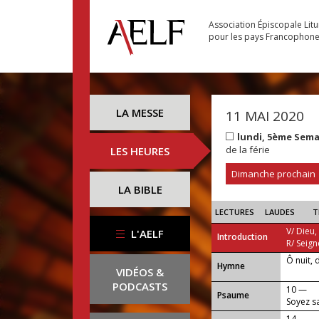
Association Épiscopale Lit
pour les pays Francophon
LA MESSE
11 MAI 2020
lundi, 5ème Sem
de la férie
LES HEURES
Dimanche prochain
LA BIBLE
LECTURES
LAUDES
T
V/ Dieu,
L'AELF
Introduction
R/ Seign
Ô nuit, 
...
Hymne
VIDÉOS &
PODCASTS
10 —
Psaume
Soyez sa
14. —