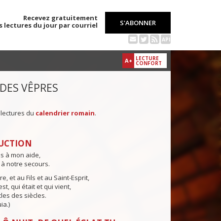
Recevez gratuitement
S'ABONNER
s lectures du jour par courriel
API
LECTURE
A+
CONFORT
 DES VÊPRES
 lectures du
calendrier romain
.
UCTION
ns à mon aide,
 à notre secours.
e, et au Fils et au Saint-Esprit,
st, qui était et qui vient,
cles des siècles.
ia.)