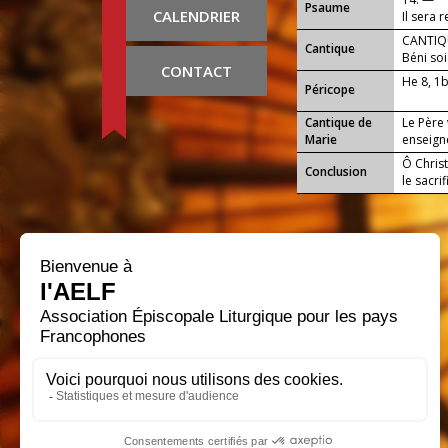
Psaume
CALENDRIER
Il sera 
CANTIQU
Cantique
Béni soi
CONTACT
He 8, 1
Péricope
Cantique de
Le Père 
Marie
enseigne
Ô Christ
Conclusion
le sacri