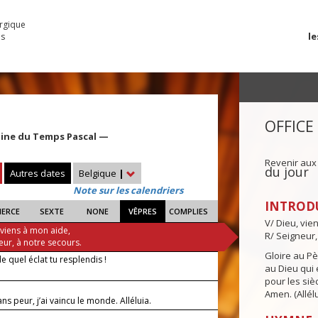
urgique
le
es
OFFICE
aine du Temps Pascal —
Revenir aux
du jour
Autres dates
Belgique
|
Note sur les calendriers
INTROD
IERCE
SEXTE
NONE
VÊPRES
COMPLIES
V/ Dieu, vie
 viens à mon aide,
R/ Seigneur,
eur, à notre secours.
Gloire au Pèr
de quel éclat tu resplendis !
au Dieu qui e
pour les siè
Amen. (Allélu
ns peur, j’ai vaincu le monde. Alléluia.