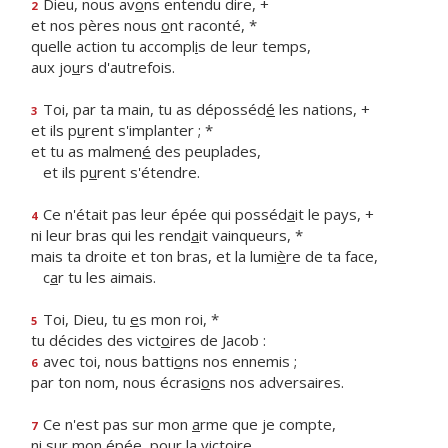
Dieu, nous av
o
ns entendu dire, +
2
et nos pères nous
o
nt raconté, *
quelle action tu accompl
i
s de leur temps,
aux jo
u
rs d'autrefois.
Toi, par ta main, tu as déposséd
é
les nations, +
3
et ils p
u
rent s'implanter ; *
et tu as malmen
é
des peuplades,
et ils p
u
rent s'étendre.
Ce n'était pas leur épée qui posséd
a
it le pays, +
4
ni leur bras qui les rend
a
it vainqueurs, *
mais ta droite et ton bras, et la lumi
è
re de ta face,
c
a
r tu les aimais.
Toi, Dieu, tu
e
s mon roi, *
5
tu décides des vict
o
ires de Jacob :
avec toi, nous batti
o
ns nos ennemis ;
6
par ton nom, nous écrasi
o
ns nos adversaires.
Ce n'est pas sur mon
a
rme que je compte,
7
ni sur mon ép
é
e, pour la victoire.