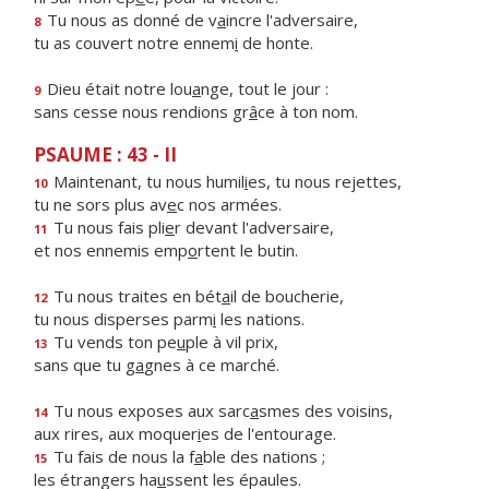
Tu nous as donné de v
a
incre l'adversaire,
8
tu as couvert notre ennem
i
de honte.
Dieu était notre lou
a
nge, tout le jour :
9
sans cesse nous rendions gr
â
ce à ton nom.
PSAUME : 43 - II
Maintenant, tu nous humil
i
es, tu nous rejettes,
10
tu ne sors plus av
e
c nos armées.
Tu nous fais pli
e
r devant l'adversaire,
11
et nos ennemis emp
o
rtent le butin.
Tu nous traites en bét
a
il de boucherie,
12
tu nous disperses parm
i
les nations.
Tu vends ton pe
u
ple à vil prix,
13
sans que tu g
a
gnes à ce marché.
Tu nous exposes aux sarc
a
smes des voisins,
14
aux rires, aux moquer
i
es de l'entourage.
Tu fais de nous la f
a
ble des nations ;
15
les étrangers ha
u
ssent les épaules.