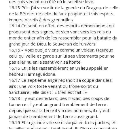
des rois venant du côté où le soleil se lève.
16.13 Puis j’ai vu sortir de la gueule du Dragon, de celle
de la Bête et de celle du faux prophète, trois esprits
impurs, pareils à des grenouilles.
16.14 Ce sont, en effet, des esprits démoniaques qui
produisent des signes, et s’en vont vers les rois du
monde entier afin de les rassembler pour la bataille du
grand jour de Dieu, le Souverain de l’univers.
16.15 – Voici que je viens comme un voleur. Heureux
celui qui veille et garde sur lui ses vêtements pour ne
pas aller nu en laissant voir sa honte.
16.16 Et ils les rassemblèrent en un lieu appelé en
hébreu Harmaguédone.
16.17 Le septième ange répandit sa coupe dans les
airs : une voix forte venant du trône sortit du
Sanctuaire ; elle disait : « C’en est fait ! »
16.18 Il y eut des éclairs, des fracas, des coups de
tonnerre ; il y eut un grand tremblement de terre :
depuis que sur la terre il y a des hommes, il n'y eut
jamais de tremblement de terre aussi grand.
16.19 Et la grande ville se disloqua en trois parties, et
les villes des nations tombèrent. Et Dieu se souvint de