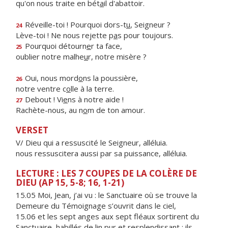
qu'on nous traite en bét
a
il d'abattoir.
Réveille-toi ! Pourquoi dors-t
u
, Seigneur ?
24
Lève-toi ! Ne nous rejette p
a
s pour toujours.
Pourquoi détourn
e
r ta face,
25
oublier notre malhe
u
r, notre misère ?
Oui, nous mord
o
ns la poussière,
26
notre ventre c
o
lle à la terre.
Debout ! Vi
e
ns à notre aide !
27
Rachète-nous, au n
o
m de ton amour.
VERSET
V/ Dieu qui a ressuscité le Seigneur, alléluia.
nous ressuscitera aussi par sa puissance, alléluia.
LECTURE : LES 7 COUPES DE LA COLÈRE DE
DIEU (AP 15, 5-8; 16, 1-21)
15.05 Moi, Jean, j’ai vu : le Sanctuaire où se trouve la
Demeure du Témoignage s’ouvrit dans le ciel,
15.06 et les sept anges aux sept fléaux sortirent du
Sanctuaire, habillés de lin pur et resplendissant ; ils