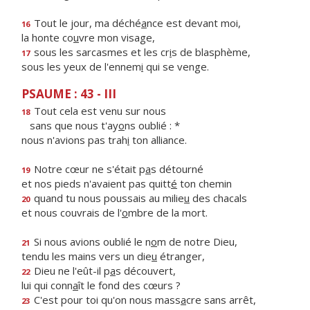
Tout le jour, ma déché
a
nce est devant moi,
16
la honte co
u
vre mon visage,
sous les sarcasmes et les cr
i
s de blasphème,
17
sous les yeux de l'ennem
i
qui se venge.
PSAUME : 43 - III
Tout cela est venu sur nous
18
sans que nous t'ay
o
ns oublié : *
nous n'avions pas trah
i
ton alliance.
Notre cœur ne s'était p
a
s détourné
19
et nos pieds n'avaient pas quitt
é
ton chemin
quand tu nous poussais au milie
u
des chacals
20
et nous couvrais de l'
o
mbre de la mort.
Si nous avions oublié le n
o
m de notre Dieu,
21
tendu les mains vers un die
u
étranger,
Dieu ne l'eût-il p
a
s découvert,
22
lui qui conn
a
ît le fond des cœurs ?
C'est pour toi qu'on nous mass
a
cre sans arrêt,
23