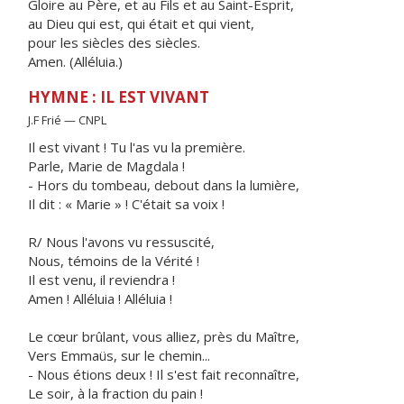
Gloire au Père, et au Fils et au Saint-Esprit,
au Dieu qui est, qui était et qui vient,
pour les siècles des siècles.
Amen. (Alléluia.)
HYMNE : IL EST VIVANT
J.F Frié — CNPL
Il est vivant ! Tu l'as vu la première.
Parle, Marie de Magdala !
- Hors du tombeau, debout dans la lumière,
Il dit : « Marie » ! C'était sa voix !
R/ Nous l'avons vu ressuscité,
Nous, témoins de la Vérité !
Il est venu, il reviendra !
Amen ! Alléluia ! Alléluia !
Le cœur brûlant, vous alliez, près du Maître,
Vers Emmaüs, sur le chemin...
- Nous étions deux ! Il s'est fait reconnaître,
Le soir, à la fraction du pain !