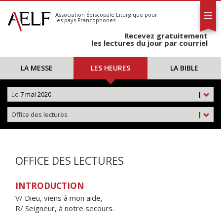
L'AELF
S'abonner
Association Épiscopale Liturgique
pour
les pays Francophones
Calendrier
Recevez gratuitement
Contact
les lectures du jour par courriel
LA MESSE
LES HEURES
LA BIBLE
Le
7 mai 2020
|
Office des lectures
|
OFFICE DES LECTURES
INTRODUCTION
V/ Dieu, viens à mon aide,
R/ Seigneur, à notre secours.