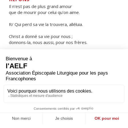
Il n'est pas de plus grand amour
que de mourir pour celui qu'on aime.
R/ Qui perd sa vie la trouvera, alléluia.
Christ a donné sa vie pour nous ;
donnons-la, nous aussi, pour nos frères.
Nous sommes passés de la mort à la vie,
puisque nous aimons nos frères.
ORAISON
Dieu qui relèves la nature humaine bien au-dessus de
sa condition originelle, souviens-toi de cette œuvre de
ton amour : maintiens dans ta bénédiction ceux que tu
as régénérés.