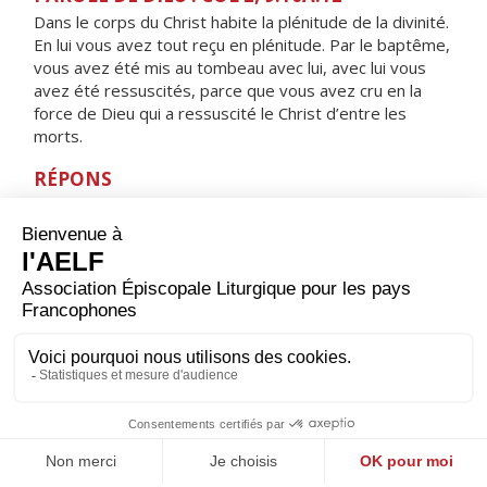
Dans le corps du Christ habite la plénitude de la divinité.
En lui vous avez tout reçu en plénitude. Par le baptême,
vous avez été mis au tombeau avec lui, avec lui vous
avez été ressuscités, parce que vous avez cru en la
force de Dieu qui a ressuscité le Christ d’entre les
morts.
RÉPONS
V/
Les disciples furent remplis de joie, alléluia,
à la vue du Seigneur, alléluia.
ORAISON
Dieu qui montres aux égarés la lumière de ta vérité
pour qu’ils puissent reprendre le bon che­min, donne à
tous ceux qui se déclarent chrétiens de rejeter ce qui
est indigne de ce nom et de rechercher ce qui lui fait
honneur.