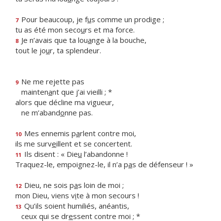
Pour beaucoup, je f
u
s comme un prodige ;
7
tu as été mon seco
u
rs et ma force.
Je n’avais que ta lou
a
nge à la bouche,
8
tout le jo
u
r, ta splendeur.
Ne me rejette pas
9
mainten
a
nt que j’ai vieilli ; *
alors que décline ma vigueur,
ne m’aband
o
nne pas.
Mes ennemis p
a
rlent contre moi,
10
ils me surv
e
illent et se concertent.
Ils disent : « Die
u
l’abandonne !
11
Traquez-le, empoignez-le, il n’a p
a
s de défenseur ! »
Dieu, ne sois p
a
s loin de moi ;
12
mon Dieu, viens v
i
te à mon secours !
Qu’ils soient humiliés, anéantis,
13
ceux qui se dr
e
ssent contre moi ; *