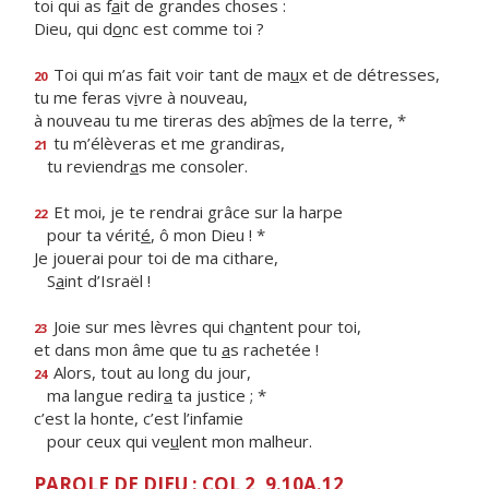
toi qui as f
a
it de grandes choses :
Dieu, qui d
o
nc est comme toi ?
Toi qui m’as fait voir tant de ma
u
x et de détresses,
20
tu me feras v
i
vre à nouveau,
à nouveau tu me tireras des ab
î
mes de la terre, *
tu m’élèveras et me grandiras,
21
tu reviendr
a
s me consoler.
Et moi, je te rendrai grâce sur la harpe
22
pour ta vérit
é
, ô mon Dieu ! *
Je jouerai pour toi de ma cithare,
S
a
int d’Israël !
Joie sur mes lèvres qui ch
a
ntent pour toi,
23
et dans mon âme que tu
a
s rachetée !
Alors, tout au long du jour,
24
ma langue redir
a
ta justice ; *
c’est la honte, c’est l’infamie
pour ceux qui ve
u
lent mon malheur.
PAROLE DE DIEU : COL 2, 9.10A.12