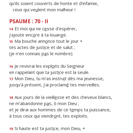
qu’ils soient couverts de honte et d’infamie,
ceux qui ve
u
lent mon malheur !
PSAUME : 70 - II
Et moi qui ne c
e
sse d’espérer,
14
j’ajoute enc
o
re à ta louange.
Ma bouche ann
o
nce tout le jour +
15
tes actes de just
i
ce et de salut ;
(je n’en connais p
a
s le nombre).
Je revivrai les expl
o
its du Seigneur
16
en rappelant que ta just
i
ce est la seule.
Mon Dieu, tu m’as instru
i
t dès ma jeunesse,
17
jusqu’à présent, j’ai proclam
é
tes merveilles.
Aux jours de la vieill
e
sse et des cheveux blancs,
18
ne m’abandonne p
a
s, ô mon Dieu ;
et je dirai aux hommes de ce t
e
mps ta puissance,
à tous ceux qui viendr
o
nt, tes exploits.
Si haute est ta just
i
ce, mon Dieu, +
19