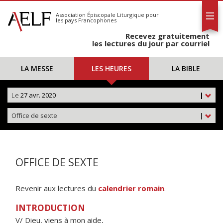
L'AELF
S'abonner
Association Épiscopale Liturgique
pour
les pays Francophones
Calendrier
Recevez gratuitement
Contact
les lectures du jour par courriel
LA MESSE
LES HEURES
LA BIBLE
Le
27 avr. 2020
|
Office de sexte
|
OFFICE DE SEXTE
Revenir aux lectures du
calendrier romain
.
INTRODUCTION
V/ Dieu, viens à mon aide,