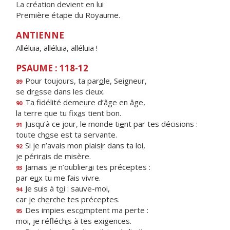
La création devient en lui
Première étape du Royaume.
ANTIENNE
Alléluia, alléluia, alléluia !
PSAUME : 118-12
Pour toujours, ta par
o
le, Seigneur,
89
se dr
e
sse dans les cieux.
Ta fidélité deme
u
re d’âge en âge,
90
la terre que tu fix
a
s tient bon.
Jusqu’à ce jour, le monde ti
e
nt par tes décisions :
91
toute ch
o
se est ta servante.
Si je n’avais mon plais
i
r dans ta loi,
92
je périr
a
is de misère.
Jamais je n’oublier
a
i tes préceptes :
93
par e
u
x tu me fais vivre.
Je suis à t
o
i : sauve-moi,
94
car je ch
e
rche tes préceptes.
Des impies esc
o
mptent ma perte :
95
moi, je réfléch
i
s à tes exigences.