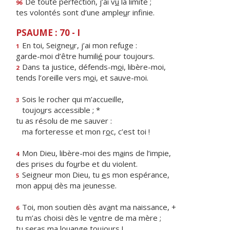
De toute perfection, j’ai v
u
la limite ;
96
tes volontés sont d’une ample
u
r infinie.
PSAUME : 70 - I
En toi, Seigne
u
r, j’ai mon refuge :
1
garde-moi d’être humili
é
pour toujours.
Dans ta justice, défends-m
o
i, libère-moi,
2
tends l’oreille vers m
o
i, et sauve-moi.
Sois le rocher qui m’accueille,
3
toujo
u
rs accessible ; *
tu as résolu de me sauver :
ma forteresse et mon r
o
c, c’est toi !
Mon Dieu, libère-moi des m
a
ins de l’impie,
4
des prises du fo
u
rbe et du violent.
Seigneur mon Dieu, tu
e
s mon espérance,
5
mon appu
i
dès ma jeunesse.
Toi, mon soutien dès av
a
nt ma naissance, +
6
tu m’as choisi dès le v
e
ntre de ma mère ;
tu seras ma lou
a
nge toujours !