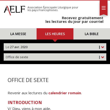
L'AELF
S'abonner
Association Épiscopale Liturgique
pour
les pays Francophones
Calendrier
Recevez gratuitement
Contact
les lectures du jour par courriel
LA MESSE
LES HEURES
LA BIBLE
Le
27 avr. 2020
|
Office de sexte
|
OFFICE DE SEXTE
Revenir aux lectures du
calendrier romain
.
INTRODUCTION
V/ Dieu, viens à mon aide,