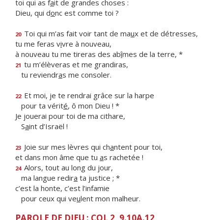
toi qui as f
a
it de grandes choses :
Dieu, qui d
o
nc est comme toi ?
Toi qui m’as fait voir tant de ma
u
x et de détresses,
20
tu me feras v
i
vre à nouveau,
à nouveau tu me tireras des ab
î
mes de la terre, *
tu m’élèveras et me grandiras,
21
tu reviendr
a
s me consoler.
Et moi, je te rendrai grâce sur la harpe
22
pour ta vérit
é
, ô mon Dieu ! *
Je jouerai pour toi de ma cithare,
S
a
int d’Israël !
Joie sur mes lèvres qui ch
a
ntent pour toi,
23
et dans mon âme que tu
a
s rachetée !
Alors, tout au long du jour,
24
ma langue redir
a
ta justice ; *
c’est la honte, c’est l’infamie
pour ceux qui ve
u
lent mon malheur.
PAROLE DE DIEU : COL 2, 9.10A.12