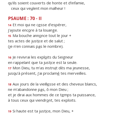
qu’ils soient couverts de honte et d’infamie,
ceux qui ve
u
lent mon malheur !
PSAUME : 70 - II
Et moi qui ne c
e
sse d’espérer,
14
j’ajoute enc
o
re à ta louange.
Ma bouche ann
o
nce tout le jour +
15
tes actes de just
i
ce et de salut ;
(je n’en connais p
a
s le nombre).
Je revivrai les expl
o
its du Seigneur
16
en rappelant que ta just
i
ce est la seule.
Mon Dieu, tu m’as instru
i
t dès ma jeunesse,
17
jusqu’à présent, j’ai proclam
é
tes merveilles.
Aux jours de la vieill
e
sse et des cheveux blancs,
18
ne m’abandonne p
a
s, ô mon Dieu ;
et je dirai aux hommes de ce t
e
mps ta puissance,
à tous ceux qui viendr
o
nt, tes exploits.
Si haute est ta just
i
ce, mon Dieu, +
19