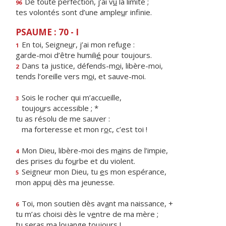
De toute perfection, j’ai v
u
la limite ;
96
tes volontés sont d’une ample
u
r infinie.
PSAUME : 70 - I
En toi, Seigne
u
r, j’ai mon refuge :
1
garde-moi d’être humili
é
pour toujours.
Dans ta justice, défends-m
o
i, libère-moi,
2
tends l’oreille vers m
o
i, et sauve-moi.
Sois le rocher qui m’accueille,
3
toujo
u
rs accessible ; *
tu as résolu de me sauver :
ma forteresse et mon r
o
c, c’est toi !
Mon Dieu, libère-moi des m
a
ins de l’impie,
4
des prises du fo
u
rbe et du violent.
Seigneur mon Dieu, tu
e
s mon espérance,
5
mon appu
i
dès ma jeunesse.
Toi, mon soutien dès av
a
nt ma naissance, +
6
tu m’as choisi dès le v
e
ntre de ma mère ;
tu seras ma lou
a
nge toujours !