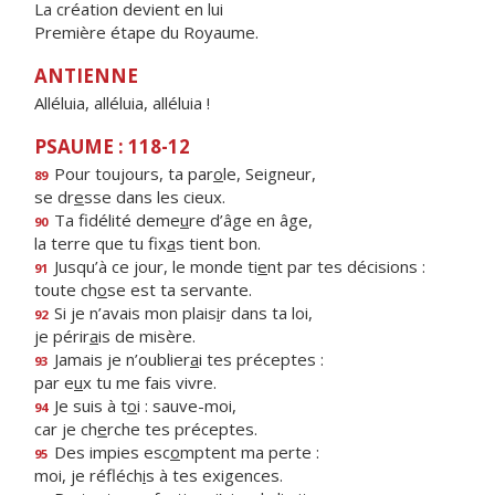
La création devient en lui
Première étape du Royaume.
ANTIENNE
Alléluia, alléluia, alléluia !
PSAUME : 118-12
Pour toujours, ta par
o
le, Seigneur,
89
se dr
e
sse dans les cieux.
Ta fidélité deme
u
re d’âge en âge,
90
la terre que tu fix
a
s tient bon.
Jusqu’à ce jour, le monde ti
e
nt par tes décisions :
91
toute ch
o
se est ta servante.
Si je n’avais mon plais
i
r dans ta loi,
92
je périr
a
is de misère.
Jamais je n’oublier
a
i tes préceptes :
93
par e
u
x tu me fais vivre.
Je suis à t
o
i : sauve-moi,
94
car je ch
e
rche tes préceptes.
Des impies esc
o
mptent ma perte :
95
moi, je réfléch
i
s à tes exigences.