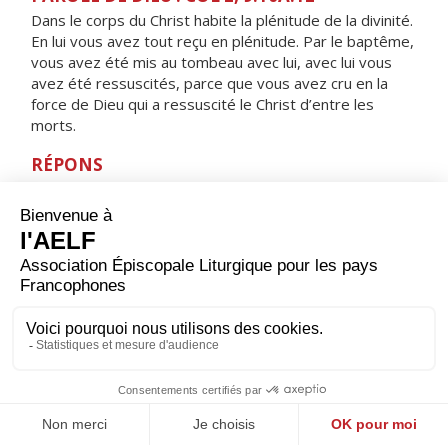
Dans le corps du Christ habite la plénitude de la divinité.
En lui vous avez tout reçu en plénitude. Par le baptême,
vous avez été mis au tombeau avec lui, avec lui vous
avez été ressuscités, parce que vous avez cru en la
force de Dieu qui a ressuscité le Christ d’entre les
morts.
RÉPONS
V/
Les disciples furent remplis de joie, alléluia,
à la vue du Seigneur, alléluia.
ORAISON
Dieu qui montres aux égarés la lumière de ta vérité
pour qu’ils puissent reprendre le bon che­min, donne à
tous ceux qui se déclarent chrétiens de rejeter ce qui
est indigne de ce nom et de rechercher ce qui lui fait
honneur.