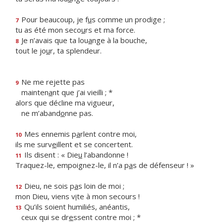
Pour beaucoup, je f
u
s comme un prodige ;
7
tu as été mon seco
u
rs et ma force.
Je n’avais que ta lou
a
nge à la bouche,
8
tout le jo
u
r, ta splendeur.
Ne me rejette pas
9
mainten
a
nt que j’ai vieilli ; *
alors que décline ma vigueur,
ne m’aband
o
nne pas.
Mes ennemis p
a
rlent contre moi,
10
ils me surv
e
illent et se concertent.
Ils disent : « Die
u
l’abandonne !
11
Traquez-le, empoignez-le, il n’a p
a
s de défenseur ! »
Dieu, ne sois p
a
s loin de moi ;
12
mon Dieu, viens v
i
te à mon secours !
Qu’ils soient humiliés, anéantis,
13
ceux qui se dr
e
ssent contre moi ; *