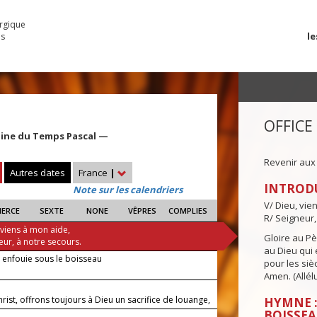
urgique
le
es
OFFICE
aine du Temps Pascal —
Revenir aux
Autres dates
France
|
INTROD
Note sur les calendriers
V/ Dieu, vie
IERCE
SEXTE
NONE
VÊPRES
COMPLIES
R/ Seigneur,
 viens à mon aide,
Gloire au Pèr
eur, à notre secours.
au Dieu qui e
 enfouie sous le boisseau
pour les siè
Amen. (Allélu
hrist, offrons toujours à Dieu un sacrifice de louange,
HYMNE :
BOISSEA