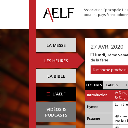
Association Épiscopale Lit
pour les pays Francophon
LA MESSE
27 AVR. 2020
lundi, 3ème Sem
de la férie
LES HEURES
Dimanche prochain
LA BIBLE
LECTURES
LAUDES
T
V/ Dieu,
L'AELF
Introduction
R/ Seign
Lumière
...
Hymne
VIDÉOS &
PODCASTS
49 - I —
Psaume
Par le C
alléluia.
49 - II