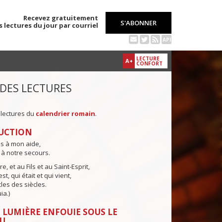
Recevez gratuitement
S'ABONNER
s lectures du jour par courriel
API
LECTURE
A+
CONFORT
 DES LECTURES
 lectures du
calendrier romain
.
UCTION
ns à mon aide,
 à notre secours.
e, et au Fils et au Saint-Esprit,
st, qui était et qui vient,
cles des siècles.
ia.)
 LUMIÈRE ENFOUIE SOUS LE
U