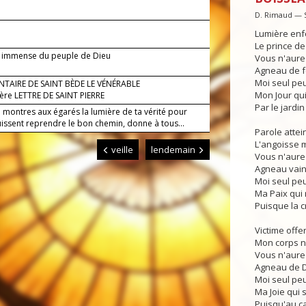
D. Rimaud — 
Lumière enf
Le prince de
e immense du peuple de Dieu
Vous n'aurez
Agneau de fe
Moi seul peu
TAIRE DE SAINT BÈDE LE VÉNÉRABLE
Mon Jour qu
Ière LETTRE DE SAINT PIERRE
Par le jardin
 montres aux égarés la lumière de ta vérité pour
uissent reprendre le bon chemin, donne à tous...
Parole attei
L'angoisse m
veille
lendemain
Vous n'aurez
Agneau vainq
Moi seul peu
Ma Paix qui
Puisque la c
Victime offe
Mon corps n'
Vous n'aurez
Agneau de Di
Moi seul peu
Ma Joie qui 
Puisqu'au ca