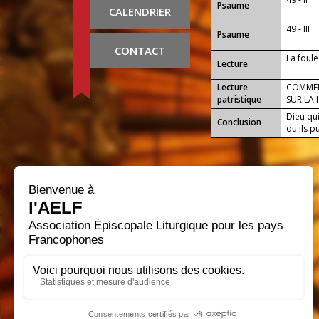
Psaume
CALENDRIER
49 - III
Psaume
CONTACT
La foul
Lecture
Lecture
COMMEN
patristique
SUR LA 
Dieu qui
Conclusion
qu'ils p