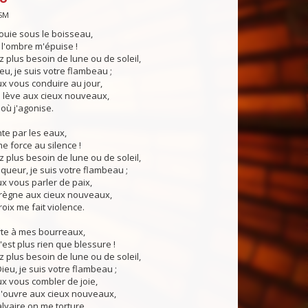
SM
ouie sous le boisseau,
 l'ombre m'épuise !
 plus besoin de lune ou de soleil,
u, je suis votre flambeau ;
x vous conduire au jour,
i lève aux cieux nouveaux,
 où j'agonise.
nte par les eaux,
e force au silence !
 plus besoin de lune ou de soleil,
ueur, je suis votre flambeau ;
x vous parler de paix,
 règne aux cieux nouveaux,
roix me fait violence.
rte à mes bourreaux,
est plus rien que blessure !
 plus besoin de lune ou de soleil,
eu, je suis votre flambeau ;
x vous combler de joie,
s'ouvre aux cieux nouveaux,
lvaire on me torture.