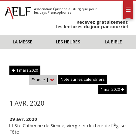
L'AELF
S'abonner
Association Épiscopale Liturgique
pour
les pays Francophones
Calendrier
Recevez gratuitement
Contact
les lectures du jour par courriel
LA MESSE
LES HEURES
LA BIBLE
1 mars 2020
France
|
Note sur les calendriers
1 mai 2020
1 AVR. 2020
29 avr. 2020
Ste Catherine de Sienne, vierge et docteur de l'Église
Fête