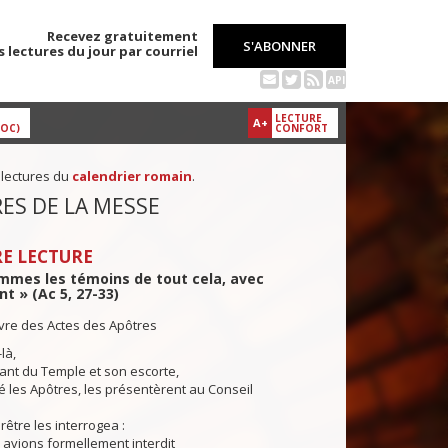
Recevez gratuitement
S'ABONNER
s lectures du jour par courriel
API
LECTURE
A+
DOC)
CONFORT
 lectures du
calendrier romain
.
ES DE LA MESSE
E LECTURE
mmes les témoins de tout cela, avec
int » (Ac 5, 27-33)
ivre des Actes des Apôtres
là,
nt du Temple et son escorte,
 les Apôtres, les présentèrent au Conseil
rêtre les interrogea :
avions formellement interdit