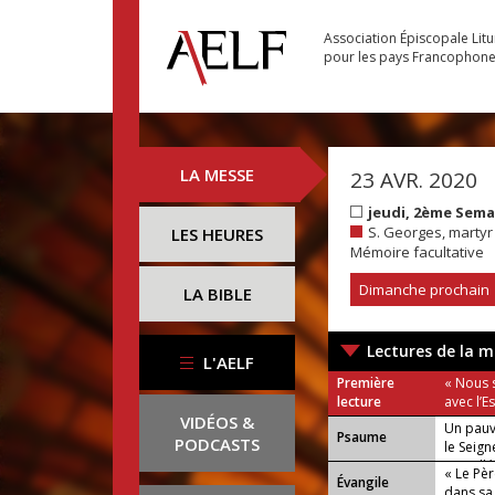
Association Épiscopale Lit
pour les pays Francophon
LA MESSE
23 AVR. 2020
jeudi, 2ème Sem
S. Georges, martyr 
LES HEURES
Mémoire facultative
Dimanche prochain
LA BIBLE
Lectures de la m
L'AELF
Première
« Nous 
lecture
avec l’Es
VIDÉOS &
Un pauvr
Psaume
PODCASTS
le Seign
ou : Allé
« Le Pèr
Évangile
dans sa