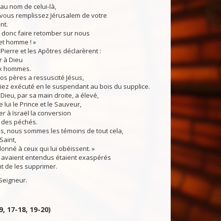
au nom de celui-là,
 vous remplissez Jérusalem de votre
nt.
 donc faire retomber sur nous
et homme ! »
Pierre et les Apôtres déclarèrent :
ir à Dieu
ux hommes.
os pères a ressuscité Jésus,
iez exécuté en le suspendant au bois du supplice.
 Dieu, par sa main droite, a élevé,
 lui le Prince et le Sauveur,
r à Israël la conversion
 des péchés.
s, nous sommes les témoins de tout cela,
 Saint,
onné à ceux qui lui obéissent. »
s avaient entendus étaient exaspérés
nt de les supprimer.
Seigneur.
.9, 17-18, 19-20)