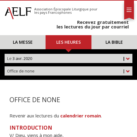
L'AELF
S'abonner
Association Épiscopale Liturgique
pour
les pays Francophones
Calendrier
Recevez gratuitement
Contact
les lectures du jour par courriel
LA MESSE
LES HEURES
LA BIBLE
Le
3 avr. 2020
|
Office de none
|
OFFICE DE NONE
Revenir aux lectures du
calendrier romain
.
INTRODUCTION
V/ Dieu, viens à mon aide,