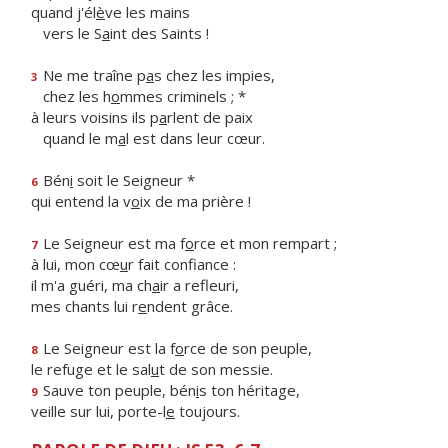
quand j'él
è
ve les mains
vers le S
a
int des Saints !
Ne me traîne p
a
s chez les impies,
3
chez les h
o
mmes criminels ; *
à leurs voisins ils p
a
rlent de paix
quand le m
a
l est dans leur cœur.
Bén
i
soit le Seigneur *
6
qui entend la v
o
ix de ma prière !
Le Seigneur est ma f
o
rce et mon rempart ;
7
à lui, mon cœ
u
r fait confiance :
il m'a guéri, ma ch
a
ir a refleuri,
mes chants lui r
e
ndent grâce.
Le Seigneur est la f
o
rce de son peuple,
8
le refuge et le sal
u
t de son messie.
Sauve ton peuple, bén
i
s ton héritage,
9
veille sur lui, porte-l
e
toujours.