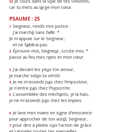
Je cours dans la v
o
ie de tes volontés,
32
car tu mets au l
a
rge mon cœur.
PSAUME : 25
Seigneur, rends-moi justice :
1
j'ai march
é
sans faillir. *
Je m'appuie sur le Seigneur,
et ne f
a
iblirai pas.
Éprouve-moi, Seigne
u
r, scrute-moi, *
2
passe au feu mes r
e
ins et mon cœur.
J'ai devant les ye
u
x ton amour,
3
je marche sel
o
n ta vérité.
Je ne m'assieds p
a
s chez l'imposteur,
4
je n'entre p
a
s chez l'hypocrite.
L'assemblée des méch
a
nts, je la hais,
5
je ne m'assieds p
a
s chez les impies.
Je lave mes mains en s
i
gne d'innocence
6
pour approcher de ton aut
e
l, Seigneur,
pour dire à pleine v
o
ix l'action de grâce
7
et rappeler to
u
tes tes merveilles.