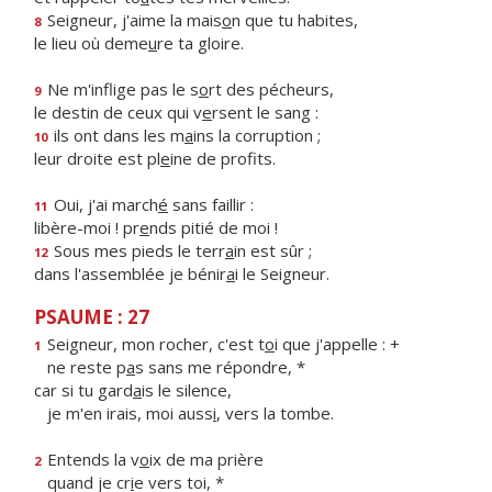
Seigneur, j'aime la mais
o
n que tu habites,
8
le lieu où deme
u
re ta gloire.
Ne m'inflige pas le s
o
rt des pécheurs,
9
le destin de ceux qui v
e
rsent le sang :
ils ont dans les m
a
ins la corruption ;
10
leur droite est pl
e
ine de profits.
Oui, j'ai march
é
sans faillir :
11
libère-moi ! pr
e
nds pitié de moi !
Sous mes pieds le terr
a
in est sûr ;
12
dans l'assemblée je bénir
a
i le Seigneur.
PSAUME : 27
Seigneur, mon rocher, c'est t
o
i que j'appelle : +
1
ne reste p
a
s sans me répondre, *
car si tu gard
a
is le silence,
je m'en irais, moi auss
i
, vers la tombe.
Entends la v
o
ix de ma prière
2
quand je cr
i
e vers toi, *