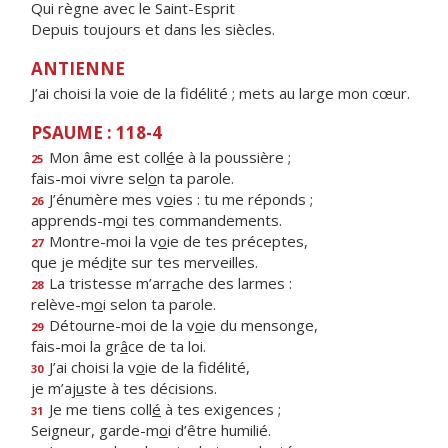
Qui règne avec le Saint-Esprit
Depuis toujours et dans les siècles.
ANTIENNE
J’ai choisi la voie de la fidélité ; mets au large mon cœur.
PSAUME : 118-4
Mon âme est coll
é
e à la poussière ;
25
fais-moi vivre sel
o
n ta parole.
J’énumère mes v
o
ies : tu me réponds ;
26
apprends-m
o
i tes commandements.
Montre-moi la v
o
ie de tes préceptes,
27
que je méd
i
te sur tes merveilles.
La tristesse m’arr
a
che des larmes :
28
relève-m
o
i selon ta parole.
Détourne-moi de la v
o
ie du mensonge,
29
fais-moi la gr
â
ce de ta loi.
J’ai choisi la v
o
ie de la fidélité,
30
je m’aj
u
ste à tes décisions.
Je me tiens coll
é
à tes exigences ;
31
Seigneur, garde-m
o
i d’être humilié.