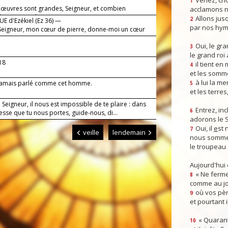
Venez, crio
1
 œuvres sont grandes, Seigneur, et combien
acclamons n
es tes pensées !
Allons jusq
2
E d'Ezékiel (Ez 36) —
par nos hym
 Seigneur, mon cœur de pierre, donne-moi un cœur
.
Oui, le gra
3
le grand roi
-18
il tient en
4
et les somm
à lui la mer
 jamais parlé comme cet homme.
5
et les terres
, Seigneur, il nous est impossible de te plaire : dans
Entrez, inc
6
esse que tu nous portes, guide-nous, di...
adorons le 
Oui, il
e
st 
7
veille
lendemain
nous somme
le troupeau 
Aujourd'hui
« Ne ferme
8
comme au jou
où vos pèr
9
et pourtant i
« Quarant
10