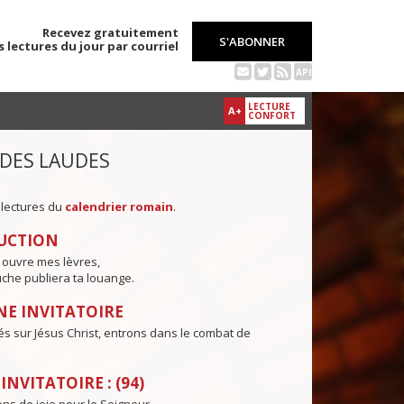
Recevez gratuitement
S'ABONNER
s lectures du jour par courriel
API
LECTURE
A+
CONFORT
 DES LAUDES
 lectures du
calendrier romain
.
UCTION
 ouvre mes lèvres,
che publiera ta louange.
E INVITATOIRE
és sur Jésus Christ, entrons dans le combat de
NVITATOIRE : (94)