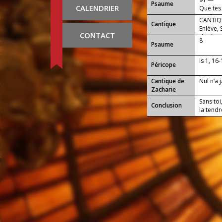
Psaume
CALENDRIER
Que tes
profond
CANTIQU
Cantique
Enlève,
CONTACT
de chair
8
Psaume
Is 1, 16
Péricope
Cantique de
Nul n’a
Zacharie
Sans toi
Conclusion
la tendr