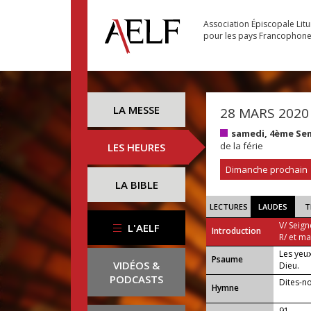
Association Épiscopale Lit
pour les pays Francophon
LA MESSE
28 MARS 2020
samedi, 4ème Se
de la férie
LES HEURES
Dimanche prochain
LA BIBLE
LECTURES
LAUDES
T
V/ Seign
L'AELF
Introduction
R/ et m
Les yeux
Psaume
VIDÉOS &
Dieu.
PODCASTS
Dites-no
Hymne
91 —