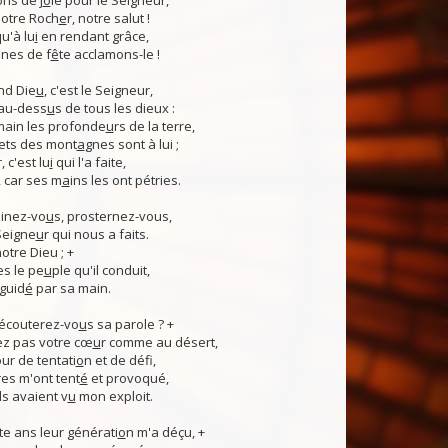
ns de j
o
ie pour le Seigneur,
otre Roch
e
r, notre salut !
u'à lu
i
en rendant grâce,
nes de f
ê
te acclamons-le !
nd Die
u
, c'est le Seigneur,
 au-dess
u
s de tous les dieux :
 main les profonde
u
rs de la terre,
ets des mont
a
gnes sont à lui ;
, c'est lu
i
qui l'a faite,
, car ses m
a
ins les ont pétries.
linez-vo
u
s, prosternez-vous,
Seigne
u
r qui nous a faits.
notre Dieu ; +
s le pe
u
ple qu'il conduit,
guid
é
par sa main.
 écouterez-vo
u
s sa parole ? +
z pas votre cœ
u
r comme au désert,
r de tentati
o
n et de défi,
es m'ont tent
é
et provoqué,
ls avaient v
u
mon exploit.
e ans leur générati
o
n m'a déçu, +