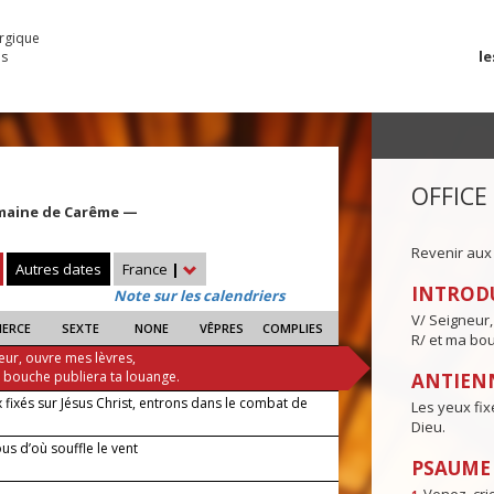
urgique
le
es
OFFICE
maine de Carême —
Revenir aux
Autres dates
France
|
INTROD
Note sur les calendriers
V/ Seigneur,
IERCE
SEXTE
NONE
VÊPRES
COMPLIES
R/ et ma bou
eur, ouvre mes lèvres,
a bouche publiera ta louange.
ANTIENN
 fixés sur Jésus Christ, entrons dans le combat de
Les yeux fix
Dieu.
us d’où souffle le vent
PSAUME I