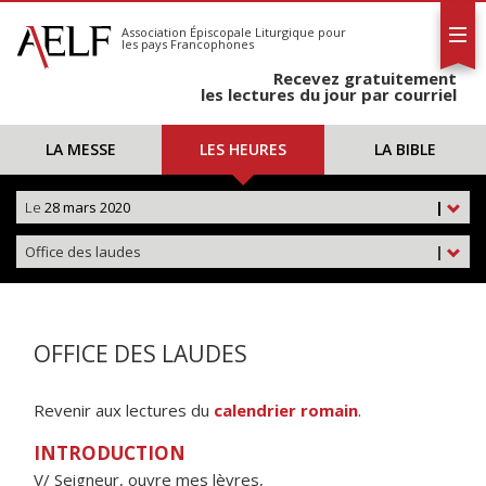
L'AELF
S'abonner
Association Épiscopale Liturgique
pour
les pays Francophones
Calendrier
Recevez gratuitement
Contact
les lectures du jour par courriel
LA MESSE
LES HEURES
LA BIBLE
Le
28 mars 2020
|
Office des laudes
|
OFFICE DES LAUDES
Revenir aux lectures du
calendrier romain
.
INTRODUCTION
V/ Seigneur, ouvre mes lèvres,