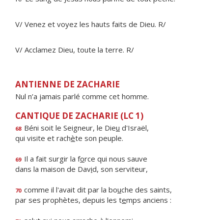
V/ Venez et voyez les hauts faits de Dieu. R/
V/ Acclamez Dieu, toute la terre. R/
ANTIENNE DE ZACHARIE
Nul n’a jamais parlé comme cet homme.
CANTIQUE DE ZACHARIE (LC 1)
Béni soit le Seigneur, le Die
u
d'Israël,
68
qui visite et rach
è
te son peuple.
Il a fait surgir la f
o
rce qui nous sauve
69
dans la maison de Dav
i
d, son serviteur,
comme il l'avait dit par la bo
u
che des saints,
70
par ses prophètes, depuis les t
e
mps anciens :