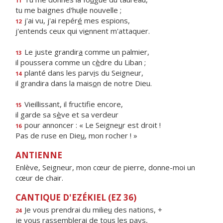
11
tu me baignes d'hu
i
le nouvelle ;
j'ai vu, j'ai repér
é
mes espions,
12
j'entends ceux qui vi
e
nnent m'attaquer.
Le juste grandir
a
comme un palmier,
13
il poussera comme un c
è
dre du Liban ;
planté dans les parv
i
s du Seigneur,
14
il grandira dans la mais
o
n de notre Dieu.
Vieillissant, il fructif
e encore,
15
il garde sa s
è
ve et sa verdeur
pour annoncer : « Le Seigne
u
r est droit !
16
Pas de ruse en Die
u
, mon rocher ! »
ANTIENNE
Enlève, Seigneur, mon cœur de pierre, donne-moi un
cœur de chair.
CANTIQUE D'EZÉKIEL (EZ 36)
Je vous prendrai du milie
u
des nations, +
24
je vous rassemblerai de to
u
s les pays,