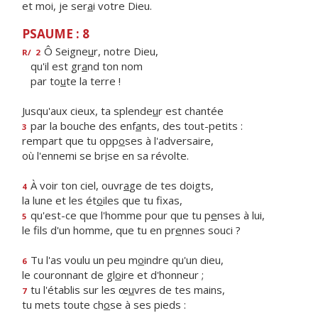
et moi, je ser
a
i votre Dieu.
PSAUME : 8
Ô Seigne
u
r, notre Dieu,
R/
2
qu'il est gr
a
nd ton nom
par to
u
te la terre !
Jusqu'aux cieux, ta splende
u
r est chantée
par la bouche des enf
a
nts, des tout-petits :
3
rempart que tu opp
o
ses à l'adversaire,
où l'ennemi se br
i
se en sa révolte.
À voir ton ciel, ouvr
a
ge de tes doigts,
4
la lune et les ét
o
iles que tu fixas,
qu'est-ce que l'homme pour que tu p
e
nses à lui,
5
le fils d'un homme, que tu en pr
e
nnes souci ?
Tu l'as voulu un peu m
o
indre qu'un dieu,
6
le couronnant de gl
o
ire et d'honneur ;
tu l'établis sur les œ
u
vres de tes mains,
7
tu mets toute ch
o
se à ses pieds :