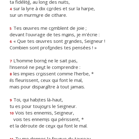
ta fidélit
é
, au long des nuits,
sur la lyre à dix c
o
rdes et sur la harpe,
4
sur un murm
u
re de cithare.
Tes œuvres me c
o
mblent de joie ;
5
devant l'ouvrage de tes m
a
ins, je m'écrie :
« Que tes œuvres sont gr
a
ndes, Seigneur !
6
Combien sont prof
o
ndes tes pensées ! »
L'homme born
é
ne le sait pas,
7
l'insensé ne pe
u
t le comprendre :
les impies cr
o
issent comme l'herbe, *
8
ils fleurissent, ceux qui font le mal,
mais pour dispar
a
ître à tout jamais.
Toi, qui hab
i
tes là-haut,
9
tu es pour toujo
u
rs le Seigneur.
Vois tes ennemis, Seigneur,
10
vois tes ennem
i
s qui périssent, *
et la déroute de ce
u
x qui font le mal.
Tu me donnes la fo
u
gue du taureau,