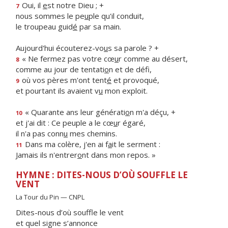
Oui, il
e
st notre Dieu ; +
7
nous sommes le pe
u
ple qu'il conduit,
le troupeau guid
é
par sa main.
Aujourd'hui écouterez-vo
u
s sa parole ? +
« Ne fermez pas votre cœ
u
r comme au désert,
8
comme au jour de tentati
o
n et de défi,
où vos pères m'ont tent
é
et provoqué,
9
et pourtant ils avaient v
u
mon exploit.
« Quarante ans leur générati
o
n m'a déçu, +
10
et j'ai dit : Ce peuple a le cœ
u
r égaré,
il n'a pas conn
u
mes chemins.
Dans ma colère, j'en ai f
a
it le serment :
11
Jamais ils n'entrer
o
nt dans mon repos. »
HYMNE : DITES-NOUS D’OÙ SOUFFLE LE
VENT
La Tour du Pin — CNPL
Dites-nous d’où souffle le vent
et quel signe s’annonce