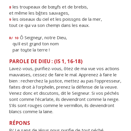
les troupeaux de bœ
u
fs et de brebis,
8
et même les b
ê
tes sauvages,
les oiseaux du ciel et les poiss
o
ns de la mer,
9
tout ce qui va son chem
i
n dans les eaux.
Ô Seigne
u
r, notre Dieu,
R/
10
qu'il est gr
a
nd ton nom
par to
u
te la terre !
PAROLE DE DIEU : (IS 1, 16-18)
Lavez-vous, purifiez-vous, ôtez de ma vue vos actions
mauvaises, cessez de faire le mal. Apprenez à faire le
bien : recherchez la justice, mettez au pas l’oppresseur,
faites droit à l’orphelin, prenez la défense de la veuve.
Venez donc et discutons, dit le Seigneur. Si vos péchés
sont comme l'écarlate, ils deviendront comme la neige.
S’ils sont rouges comme le vermillon, ils deviendront
blancs comme la laine.
RÉPONS
R/ Le sang de Jésus nous purifie de tout péché.