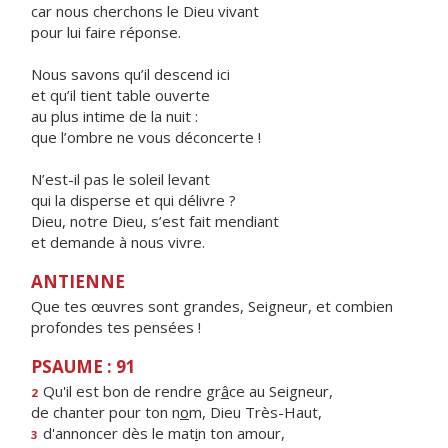
car nous cherchons le Dieu vivant
pour lui faire réponse.
Nous savons qu’il descend ici
et qu’il tient table ouverte
au plus intime de la nuit :
que l’ombre ne vous déconcerte !
N’est-il pas le soleil levant
qui la disperse et qui délivre ?
Dieu, notre Dieu, s’est fait mendiant
et demande à nous vivre.
ANTIENNE
Que tes œuvres sont grandes, Seigneur, et combien
profondes tes pensées !
PSAUME : 91
Qu'il est bon de rendre gr
â
ce au Seigneur,
2
de chanter pour ton n
o
m, Dieu Très-Haut,
d'annoncer dès le mat
i
n ton amour,
3