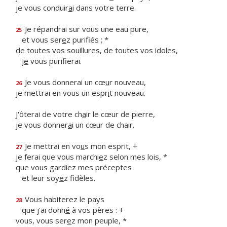
je vous conduir
a
i dans votre terre.
Je répandrai sur vous une eau pure,
25
et vous ser
e
z purifiés ; *
de toutes vos souillures, de toutes vos idoles,
j
e
vous purifierai.
Je vous donnerai un cœ
u
r nouveau,
26
je mettrai en vous un espr
i
t nouveau.
J'ôterai de votre ch
a
ir le cœur de pierre,
je vous donner
a
i un cœur de chair.
Je mettrai en vo
u
s mon esprit, +
27
je ferai que vous marchi
e
z selon mes lois, *
que vous gardiez mes préceptes
et leur soy
e
z fidèles.
Vous habiterez le pays
28
que j'ai donn
é
à vos pères : +
vous, vous ser
e
z mon peuple, *