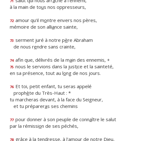
salut qui nous arr
a
che à l'ennemi,
71
à la main de to
u
s nos oppresseurs,
amour qu'il m
o
ntre envers nos pères,
72
mémoire de son alli
a
nce sainte,
serment juré à notre p
è
re Abraham
73
de nous r
e
ndre sans crainte,
afin que, délivrés de la m
a
in des ennemis, +
74
nous le servions dans la just
i
ce et la sainteté,
75
en sa présence, tout au l
o
ng de nos jours.
Et toi, petit enfant, tu seras appelé
76
proph
è
te du Très-Haut : *
tu marcheras devant, à la face du Seigneur,
et tu préparer
a
s ses chemins
pour donner à son peuple de conn
a
ître le salut
77
par la rémissi
o
n de ses péchés,
grâce à la tendresse, à l'amo
u
r de notre Dieu,
78