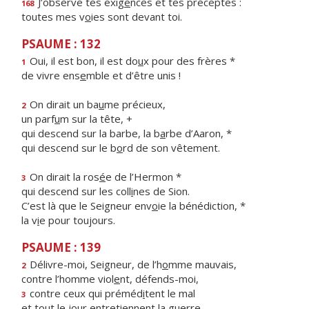
J’observe tes exig
e
nces et tes préceptes :
168
toutes mes v
o
ies sont devant toi.
PSAUME : 132
Oui, il est bon, il est do
u
x pour des frères *
1
de vivre ens
e
mble et d’être unis !
On dirait un ba
u
me précieux,
2
un parf
u
m sur la tête, +
qui descend sur la barbe, la b
a
rbe d’Aaron, *
qui descend sur le b
o
rd de son vêtement.
On dirait la ros
é
e de l’Hermon *
3
qui descend sur les coll
i
nes de Sion.
C’est là que le Seigneur env
o
ie la bénédiction, *
la v
i
e pour toujours.
PSAUME : 139
Délivre-moi, Seigneur, de l’h
o
mme mauvais,
2
contre l’homme viol
e
nt, défends-moi,
contre ceux qui préméd
i
tent le mal
3
et tout le jour entreti
e
nnent la guerre,