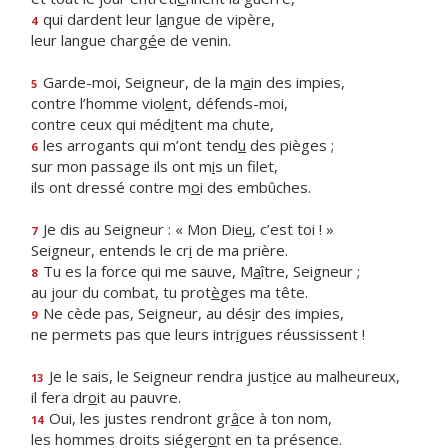
qui dardent leur l
a
ngue de vipère,
4
leur langue charg
é
e de venin.
Garde-moi, Seigneur, de la m
a
in des impies,
5
contre l’homme viol
e
nt, défends-moi,
contre ceux qui méd
i
tent ma chute,
les arrogants qui m’ont tend
u
des pièges ;
6
sur mon passage ils ont m
i
s un filet,
ils ont dressé contre m
o
i des embûches.
Je dis au Seigneur : « Mon Die
u
, c’est toi ! »
7
Seigneur, entends le cr
i
de ma prière.
Tu es la force qui me sauve, M
a
ître, Seigneur ;
8
au jour du combat, tu prot
è
ges ma tête.
Ne cède pas, Seigneur, au dés
i
r des impies,
9
ne permets pas que leurs intr
i
gues réussissent !
Je le sais, le Seigneur rendra just
i
ce au malheureux,
13
il fera dr
o
it au pauvre.
Oui, les justes rendront gr
â
ce à ton nom,
14
les hommes droits siéger
o
nt en ta présence.