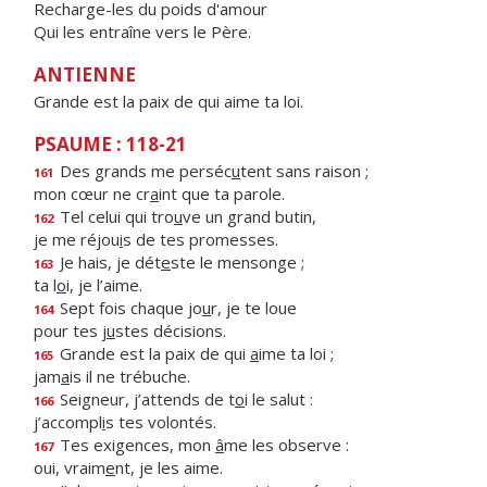
Recharge-les du poids d'amour
Qui les entraîne vers le Père.
ANTIENNE
Grande est la paix de qui aime ta loi.
PSAUME : 118-21
Des grands me perséc
u
tent sans raison ;
161
mon cœur ne cr
a
int que ta parole.
Tel celui qui tro
u
ve un grand butin,
162
je me réjou
i
s de tes promesses.
Je hais, je dét
e
ste le mensonge ;
163
ta l
o
i, je l’aime.
Sept fois chaque jo
u
r, je te loue
164
pour tes j
u
stes décisions.
Grande est la paix de qui
a
ime ta loi ;
165
jam
a
is il ne trébuche.
Seigneur, j’attends de t
o
i le salut :
166
j’accompl
i
s tes volontés.
Tes exigences, mon
â
me les observe :
167
oui, vraim
e
nt, je les aime.