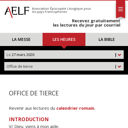
L'AELF
S'abonner
Association Épiscopale Liturgique
pour
les pays Francophones
Calendrier
Recevez gratuitement
Contact
les lectures du jour par courriel
LA MESSE
LES HEURES
LA BIBLE
Le
27 mars 2020
|
Office de tierce
|
OFFICE DE TIERCE
Revenir aux lectures du
calendrier romain
.
INTRODUCTION
V/ Dieu, viens à mon aide,