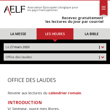
L'AELF
S'abonner
Association Épiscopale Liturgique
pour
les pays Francophones
Calendrier
Recevez gratuitement
Contact
les lectures du jour par courriel
LA MESSE
LES HEURES
LA BIBLE
Le
27 mars 2020
|
Office des laudes
|
OFFICE DES LAUDES
Revenir aux lectures du
calendrier romain
.
INTRODUCTION
V/ Seigneur, ouvre mes lèvres,