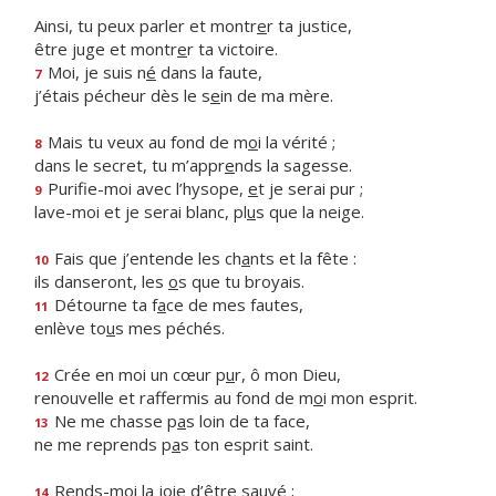
Ainsi, tu peux parler et montr
e
r ta justice,
être juge et montr
e
r ta victoire.
Moi, je suis n
é
dans la faute,
7
j’étais pécheur dès le s
e
in de ma mère.
Mais tu veux au fond de m
o
i la vérité ;
8
dans le secret, tu m’appr
e
nds la sagesse.
Purifie-moi avec l’hysope,
e
t je serai pur ;
9
lave-moi et je serai blanc, pl
u
s que la neige.
Fais que j’entende les ch
a
nts et la fête :
10
ils danseront, les
o
s que tu broyais.
Détourne ta f
a
ce de mes fautes,
11
enlève to
u
s mes péchés.
Crée en moi un cœur p
u
r, ô mon Dieu,
12
renouvelle et raffermis au fond de m
o
i mon esprit.
Ne me chasse p
a
s loin de ta face,
13
ne me reprends p
a
s ton esprit saint.
Rends-moi la j
o
ie d’être sauvé ;
14