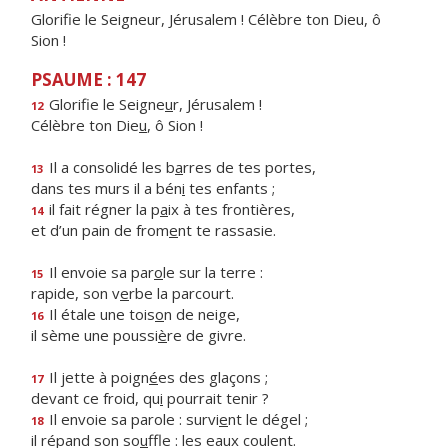
Glorifie le Seigneur, Jérusalem ! Célèbre ton Dieu, ô
Sion !
PSAUME : 147
Glorifie le Seigne
u
r, Jérusalem !
12
Célèbre ton Die
u
, ô Sion !
Il a consolidé les b
a
rres de tes portes,
13
dans tes murs il a bén
i
tes enfants ;
il fait régner la p
a
ix à tes frontières,
14
et d’un pain de from
e
nt te rassasie.
Il envoie sa par
o
le sur la terre :
15
rapide, son v
e
rbe la parcourt.
Il étale une tois
o
n de neige,
16
il sème une poussi
è
re de givre.
Il jette à poign
é
es des glaçons ;
17
devant ce froid, qu
i
pourrait tenir ?
Il envoie sa parole : survi
e
nt le dégel ;
18
il répand son so
u
ffle : les eaux coulent.