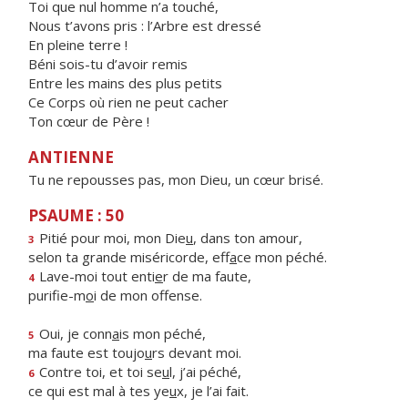
Toi que nul homme n’a touché,
Nous t’avons pris : l’Arbre est dressé
En pleine terre !
Béni sois-tu d’avoir remis
Entre les mains des plus petits
Ce Corps où rien ne peut cacher
Ton cœur de Père !
ANTIENNE
Tu ne repousses pas, mon Dieu, un cœur brisé.
PSAUME : 50
Pitié pour moi, mon Die
u
, dans ton amour,
3
selon ta grande miséricorde, eff
a
ce mon péché.
Lave-moi tout enti
e
r de ma faute,
4
purifie-m
o
i de mon offense.
Oui, je conn
a
is mon péché,
5
ma faute est toujo
u
rs devant moi.
Contre toi, et toi se
u
l, j’ai péché,
6
ce qui est mal à tes ye
u
x, je l’ai fait.