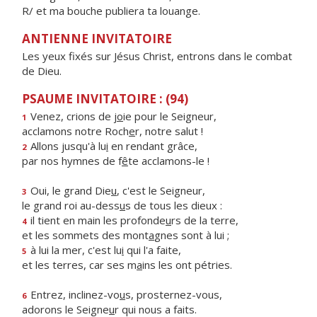
R/ et ma bouche publiera ta louange.
ANTIENNE INVITATOIRE
Les yeux fixés sur Jésus Christ, entrons dans le combat
de Dieu.
PSAUME INVITATOIRE : (94)
Venez, crions de j
o
ie pour le Seigneur,
1
acclamons notre Roch
e
r, notre salut !
Allons jusqu'à lu
i
en rendant grâce,
2
par nos hymnes de f
ê
te acclamons-le !
Oui, le grand Die
u
, c'est le Seigneur,
3
le grand roi au-dess
u
s de tous les dieux :
il tient en main les profonde
u
rs de la terre,
4
et les sommets des mont
a
gnes sont à lui ;
à lui la mer, c'est lu
i
qui l'a faite,
5
et les terres, car ses m
a
ins les ont pétries.
Entrez, inclinez-vo
u
s, prosternez-vous,
6
adorons le Seigne
u
r qui nous a faits.