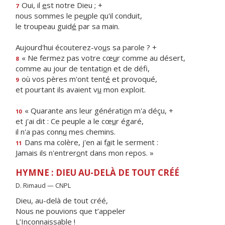
Oui, il
e
st notre Dieu ; +
7
nous sommes le pe
u
ple qu'il conduit,
le troupeau guid
é
par sa main.
Aujourd'hui écouterez-vo
u
s sa parole ? +
« Ne fermez pas votre cœ
u
r comme au désert,
8
comme au jour de tentati
o
n et de défi,
où vos pères m'ont tent
é
et provoqué,
9
et pourtant ils avaient v
u
mon exploit.
« Quarante ans leur générati
o
n m'a déçu, +
10
et j'ai dit : Ce peuple a le cœ
u
r égaré,
il n'a pas conn
u
mes chemins.
Dans ma colère, j'en ai f
a
it le serment :
11
Jamais ils n'entrer
o
nt dans mon repos. »
HYMNE : DIEU AU-DELÀ DE TOUT CRÉÉ
D. Rimaud — CNPL
Dieu, au-delà de tout créé,
Nous ne pouvions que t’appeler
L’Inconnaissable !