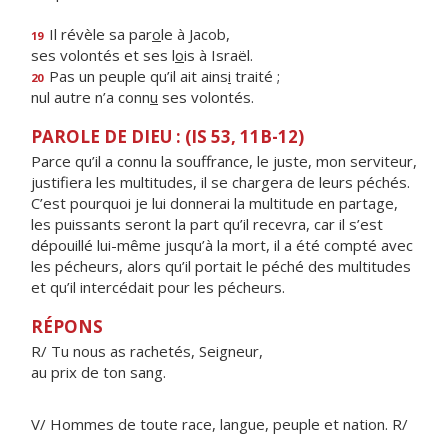
Il révèle sa par
o
le à Jacob,
19
ses volontés et ses l
o
is à Israël.
Pas un peuple qu’il ait ains
i
traité ;
20
nul autre n’a conn
u
ses volontés.
PAROLE DE DIEU : (IS 53, 11B-12)
Parce qu’il a connu la souffrance, le juste, mon serviteur,
justifiera les multitudes, il se chargera de leurs péchés.
C’est pourquoi je lui donnerai la multitude en partage,
les puissants seront la part qu’il recevra, car il s’est
dépouillé lui-même jusqu’à la mort, il a été compté avec
les pécheurs, alors qu’il portait le péché des multitudes
et qu’il intercédait pour les pécheurs.
RÉPONS
R/ Tu nous as rachetés, Seigneur,
au prix de ton sang.
V/ Hommes de toute race, langue, peuple et nation. R/