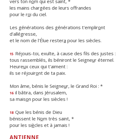
vers ton n
o
m qui est saint, *
les mains chargées de leurs offrandes
pour le r
o
i du ciel.
Les générations des générations t'emplir
o
nt
d'allégresse,
et le nom de l'Élue rester
a
pour les siècles.
Réjouis-toi, exulte, à cause des f
ls des justes :
15
tous rassemblés, ils béniront le Seigne
u
r éternel.
Heure
u
x ceux qui t'aiment :
ils se réjouir
o
nt de ta paix.
Mon âme, bénis le Seigne
u
r, le Grand Roi : *
il bâtira, dans Jérusalem,
16
sa mais
o
n pour les siècles !
Que les bénis de Dieu
18
bénissent le N
o
m très saint, *
pour les si
è
cles et à jamais !
ANTIENNE