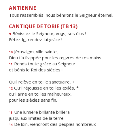
ANTIENNE
Tous rassemblés, nous bénirons le Seigneur éternel.
CANTIQUE DE TOBIE (TB 13)
Bénissez le Seigneur, vo
u
s, ses élus !
9
Fêtez-l
e
, rendez-lui grâce !
Jérusal
e
m, ville sainte,
10
Dieu t'a frappée pour les œ
u
vres de tes mains.
Rends toute gr
â
ce au Seigneur
11
et bén
i
s le Roi des siècles !
Qu'il relève en toi le sanctuaire, +
Qu'il réjouisse en t
o
i les exilés, *
12
qu'il aime en toi les malheureux,
pour les si
è
cles sans fin.
Une lumière brill
a
nte brillera
13
jusqu'aux lim
i
tes de la terre.
De loin, viendront des peuples nombreux
14