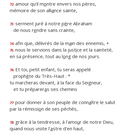
amour qu'il m
o
ntre envers nos pères,
72
mémoire de son alli
a
nce sainte,
serment juré à notre p
è
re Abraham
73
de nous r
e
ndre sans crainte,
afin que, délivrés de la m
a
in des ennemis, +
74
nous le servions dans la just
i
ce et la sainteté,
75
en sa présence, tout au l
o
ng de nos jours.
Et toi, petit enfant, tu seras appelé
76
proph
è
te du Très-Haut : *
tu marcheras devant, à la face du Seigneur,
et tu préparer
a
s ses chemins
pour donner à son peuple de conn
a
ître le salut
77
par la rémissi
o
n de ses péchés,
grâce à la tendresse, à l'amo
u
r de notre Dieu,
78
quand nous visite l'
a
stre d'en haut,