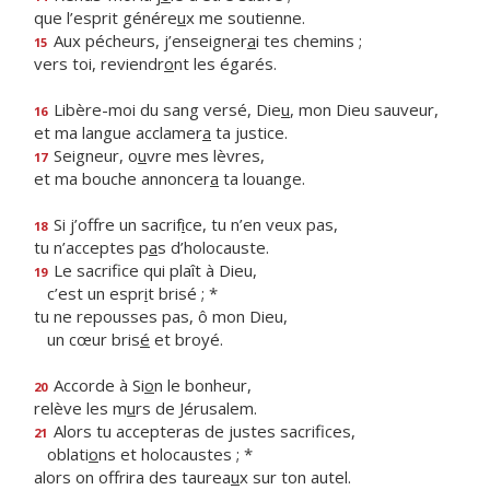
que l’esprit génére
u
x me soutienne.
Aux pécheurs, j’enseigner
a
i tes chemins ;
15
vers toi, reviendr
o
nt les égarés.
Libère-moi du sang versé, Die
u
, mon Dieu sauveur,
16
et ma langue acclamer
a
ta justice.
Seigneur, o
u
vre mes lèvres,
17
et ma bouche annoncer
a
ta louange.
Si j’offre un sacrif
i
ce, tu n’en veux pas,
18
tu n’acceptes p
a
s d’holocauste.
Le sacrifice qui plaît à Dieu,
19
c’est un espr
i
t brisé ; *
tu ne repousses pas, ô mon Dieu,
un cœur bris
é
et broyé.
Accorde à Si
o
n le bonheur,
20
relève les m
u
rs de Jérusalem.
Alors tu accepteras de justes sacrifices,
21
oblati
o
ns et holocaustes ; *
alors on offrira des taurea
u
x sur ton autel.