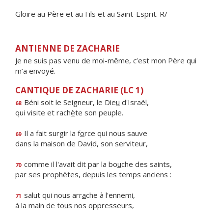
Gloire au Père et au Fils et au Saint-Esprit. R/
ANTIENNE DE ZACHARIE
Je ne suis pas venu de moi-même, c’est mon Père qui
m’a envoyé.
CANTIQUE DE ZACHARIE (LC 1)
Béni soit le Seigneur, le Die
u
d'Israël,
68
qui visite et rach
è
te son peuple.
Il a fait surgir la f
o
rce qui nous sauve
69
dans la maison de Dav
i
d, son serviteur,
comme il l'avait dit par la bo
u
che des saints,
70
par ses prophètes, depuis les t
e
mps anciens :
salut qui nous arr
a
che à l'ennemi,
71
à la main de to
u
s nos oppresseurs,