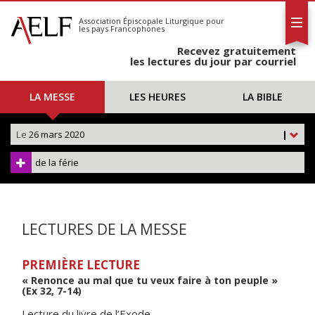
L'AELF
S'abonner
Association Épiscopale Liturgique
pour
les pays Francophones
Calendrier
Recevez gratuitement
Contact
les lectures du jour par courriel
LA MESSE
LES HEURES
LA BIBLE
Le
26 mars 2020
|
de la férie
LECTURES DE LA MESSE
PREMIÈRE LECTURE
« Renonce au mal que tu veux faire à ton peuple »
(Ex 32, 7-14)
Lecture du livre de l’Exode