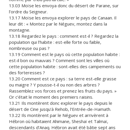
13.03 Moïse les envoya donc du désert de Parane, sur
l’ordre du Seigneur.
13.17 Moïse les envoya explorer le pays de Canaan. Il
leur dit : « Montez par le Néguev, montez dans la
montagne.
13.18 Regardez le pays : comment est-il ? Regardez la
population qui l’habite : est-elle forte ou faible,
nombreuse ou pas ?
13.19 Comment est le pays où cette population habite :
est-il bon ou mauvais ? Comment sont les villes où
cette population habite : sont-elles des campements ou
des forteresses ?
13.20 Comment est ce pays : sa terre est-elle grasse
ou maigre ? Y pousse-t-il ou non des arbres ?
Rassemblez vos forces et prenez les fruits du pays. »
Or c’était le moment des premiers raisins.
13.21 Ils montèrent donc explorer le pays depuis le
désert de Cine jusqu’à Rehob, l’Entrée-de-Hamath.
13.22 Ils montèrent par le Néguev et arrivèrent à
Hébron où habitaient Ahimane, Sheshaï et Talmaï,
descendants d’Anaq. Hébron avait été bâtie sept ans