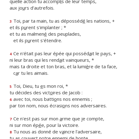
quelle action tu accompl
i
s de leur temps,
aux jo
u
rs d'autrefois.
Toi, par ta main, tu as déposséd
é
les nations, +
3
et ils p
u
rent s'implanter ; *
et tu as malmen
é
des peuplades,
et ils p
u
rent s'étendre.
Ce n'était pas leur épée qui posséd
a
it le pays, +
4
ni leur bras qui les rend
a
it vainqueurs, *
mais ta droite et ton bras, et la lumi
è
re de ta face,
c
a
r tu les aimais.
Toi, Dieu, tu
e
s mon roi, *
5
tu décides des vict
o
ires de Jacob :
avec toi, nous batti
o
ns nos ennemis ;
6
par ton nom, nous écrasi
o
ns nos adversaires.
Ce n'est pas sur mon
a
rme que je compte,
7
ni sur mon ép
é
e, pour la victoire.
Tu nous as donné de v
a
incre l'adversaire,
8
tu as couvert notre ennem
i
de honte.