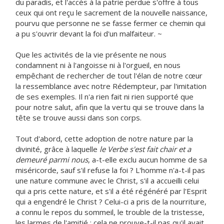
du paradis, et l'accès à la patrie perdue s'offre à tous
ceux qui ont reçu le sacrement de la nouvelle naissance,
pourvu que personne ne se fasse fermer ce chemin qui
a pu s'ouvrir devant la foi d'un malfaiteur. ~
Que les activités de la vie présente ne nous
condamnent ni à l'angoisse ni à l'orgueil, en nous
empêchant de rechercher de tout l'élan de notre cœur
la ressemblance avec notre Rédempteur, par l'imitation
de ses exemples. Il n'a rien fait ni rien supporté que
pour notre salut, afin que la vertu qui se trouve dans la
tête se trouve aussi dans son corps.
Tout d'abord, cette adoption de notre nature par la
divinité, grâce à laquelle
le Verbe s'est fait chair et a
demeuré parmi nous
, a-t-elle exclu aucun homme de sa
miséricorde, sauf s'il refuse la foi ? L'homme n'a-t-il pas
une nature commune avec le Christ, s'il a accueilli celui
qui a pris cette nature, et s'il a été régénéré par l'Esprit
qui a engendré le Christ ? Celui-ci a pris de la nourriture,
a connu le repos du sommeil, le trouble de la tristesse,
les larmes de l'amitié : cela ne prouve-t-il pas qu'il avait