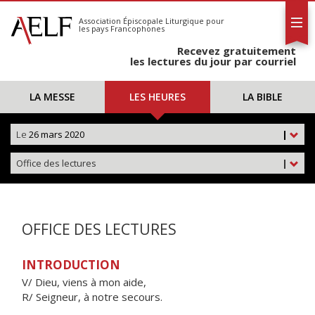
L'AELF
S'abonner
Association Épiscopale Liturgique
pour
les pays Francophones
Calendrier
Recevez gratuitement
Contact
les lectures du jour par courriel
LA MESSE
LES HEURES
LA BIBLE
Le
26 mars 2020
|
Office des lectures
|
OFFICE DES LECTURES
INTRODUCTION
V/ Dieu, viens à mon aide,
R/ Seigneur, à notre secours.