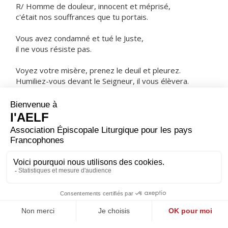
R/ Homme de douleur, innocent et méprisé,
c'était nos souffrances que tu portais.
Vous avez condamné et tué le Juste,
il ne vous résiste pas.
Voyez votre misère, prenez le deuil et pleurez.
Humiliez-vous devant le Seigneur, il vous élèvera.
ORAISON
Nous t'adressons, Seigneur, cette humble prière : que
tes serviteurs se purifient dans la pénitence et
s'appliquent à faire ce qui est bon ; donne-leur de
rester dociles à ta volonté et d'arriver sans encombre
aux fêtes de Pâques.