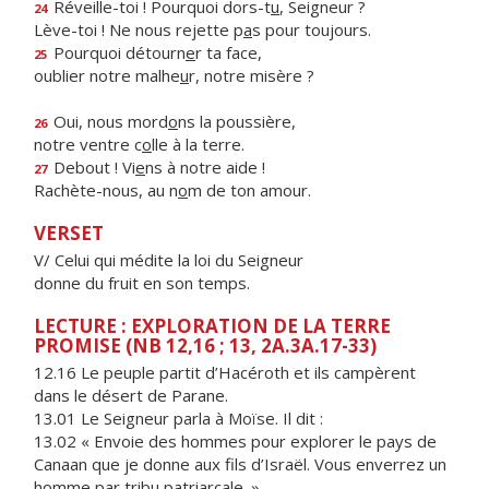
Réveille-toi ! Pourquoi dors-t
u
, Seigneur ?
24
Lève-toi ! Ne nous rejette p
a
s pour toujours.
Pourquoi détourn
e
r ta face,
25
oublier notre malhe
u
r, notre misère ?
Oui, nous mord
o
ns la poussière,
26
notre ventre c
o
lle à la terre.
Debout ! Vi
e
ns à notre aide !
27
Rachète-nous, au n
o
m de ton amour.
VERSET
V/ Celui qui médite la loi du Seigneur
donne du fruit en son temps.
LECTURE : EXPLORATION DE LA TERRE
PROMISE (NB 12,16 ; 13, 2A.3A.17-33)
12.16 Le peuple partit d’Hacéroth et ils campèrent
dans le désert de Parane.
13.01 Le Seigneur parla à Moïse. Il dit :
13.02 « Envoie des hommes pour explorer le pays de
Canaan que je donne aux fils d’Israël. Vous enverrez un
homme par tribu patriarcale. »