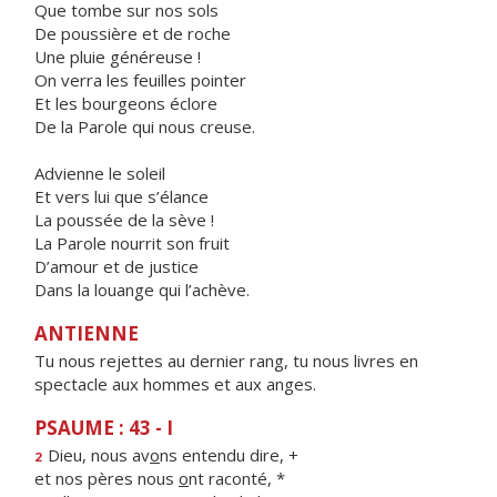
Que tombe sur nos sols
De poussière et de roche
Une pluie généreuse !
On verra les feuilles pointer
Et les bourgeons éclore
De la Parole qui nous creuse.
Advienne le soleil
Et vers lui que s’élance
La poussée de la sève !
La Parole nourrit son fruit
D’amour et de justice
Dans la louange qui l’achève.
ANTIENNE
Tu nous rejettes au dernier rang, tu nous livres en
spectacle aux hommes et aux anges.
PSAUME : 43 - I
Dieu, nous av
o
ns entendu dire, +
2
et nos pères nous
o
nt raconté, *