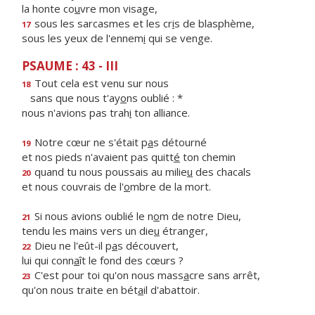
la honte co
u
vre mon visage,
sous les sarcasmes et les cr
i
s de blasphème,
17
sous les yeux de l'ennem
i
qui se venge.
PSAUME : 43 - III
Tout cela est venu sur nous
18
sans que nous t'ay
o
ns oublié : *
nous n'avions pas trah
i
ton alliance.
Notre cœur ne s'était p
a
s détourné
19
et nos pieds n'avaient pas quitt
é
ton chemin
quand tu nous poussais au milie
u
des chacals
20
et nous couvrais de l'
o
mbre de la mort.
Si nous avions oublié le n
o
m de notre Dieu,
21
tendu les mains vers un die
u
étranger,
Dieu ne l'eût-il p
a
s découvert,
22
lui qui conn
a
ît le fond des cœurs ?
C'est pour toi qu'on nous mass
a
cre sans arrêt,
23
qu'on nous traite en bét
a
il d'abattoir.