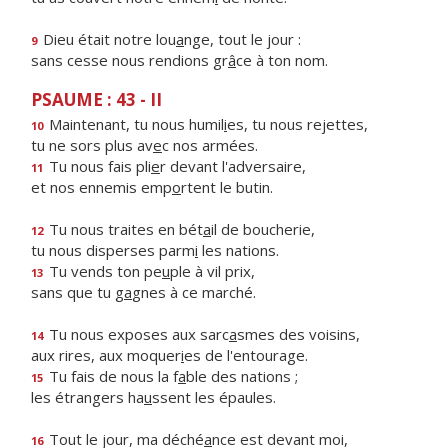
Dieu était notre lou
a
nge, tout le jour :
9
sans cesse nous rendions gr
â
ce à ton nom.
PSAUME : 43 - II
Maintenant, tu nous humil
i
es, tu nous rejettes,
10
tu ne sors plus av
e
c nos armées.
Tu nous fais pli
e
r devant l'adversaire,
11
et nos ennemis emp
o
rtent le butin.
Tu nous traites en bét
a
il de boucherie,
12
tu nous disperses parm
i
les nations.
Tu vends ton pe
u
ple à vil prix,
13
sans que tu g
a
gnes à ce marché.
Tu nous exposes aux sarc
a
smes des voisins,
14
aux rires, aux moquer
i
es de l'entourage.
Tu fais de nous la f
a
ble des nations ;
15
les étrangers ha
u
ssent les épaules.
Tout le jour, ma déché
a
nce est devant moi,
16