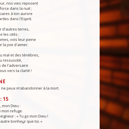
eur, nos vies reposent
force dans la nuit ;
pares à ton aurore
ardes dans l'Esprit.
r d'autres terres,
e les cités ;
mes, vois leur peine
 la joie d'aimer.
u mal et des ténèbres,
u ressuscité,
 de l'adversaire
us vers ta clarté !
NE
u ne peux m’abandonner à la mort.
: 15
i, mon Dieu :
i mon refuge.
 Seigneur : « Tu
e
s mon Dieu !
d'autre bonhe
u
r que toi. »