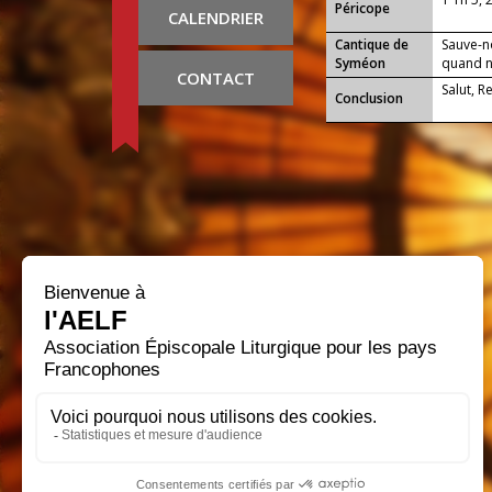
Péricope
CALENDRIER
Cantique de
Sauve-n
Syméon
quand no
CONTACT
Salut, R
Conclusion