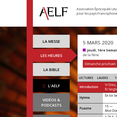
Association Épiscopale Lit
pour les pays Francophon
LA MESSE
5 MARS 2020
jeudi, 1ère Sema
de la férie
LES HEURES
Dimanche prochain
LA BIBLE
LECTURES
LAUDES
T
V/ Dieu,
L'AELF
Introduction
R/ Seign
En toi S
...
Hymne
VIDÉOS &
PODCASTS
15 —
Psaume
Mon Die
1 Th 5, 