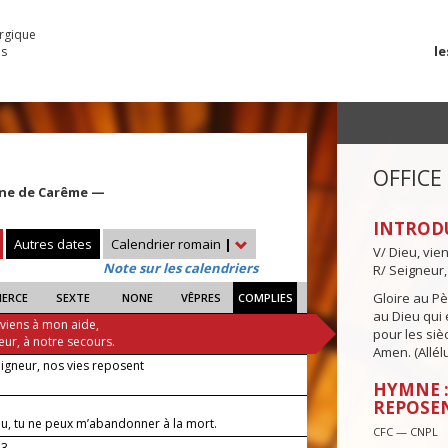
urgique
le
es
OFFICE
ine de Carême —
INTROD
Autres dates
Calendrier romain
|
V/ Dieu, vie
Note sur les calendriers
R/ Seigneur,
Gloire au Pèr
IERCE
SEXTE
NONE
VÊPRES
COMPLIES
au Dieu qui e
 viens à mon aide,
pour les siè
eur, à notre secours.
Amen. (Allélu
eigneur, nos vies reposent
HYMNE :
REPOSE
u, tu ne peux m’abandonner à la mort.
CFC — CNPL
23