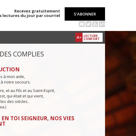
Recevez gratuitement
S'ABONNER
s lectures du jour par courriel
API
LECTURE
A+
CONFORT
 DES COMPLIES
UCTION
ns à mon aide,
 à notre secours.
e, et au Fils et au Saint-Esprit,
st, qui était et qui vient,
cles des siècles.
ia.)
 EN TOI SEIGNEUR, NOS VIES
NT