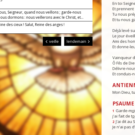
En toi Seign
Et prennent 
ous, Seigneur, quand nous veillons ; garde-nous
Tu nous pré
us dormons : nous veillerons avec le Christ, et...
Et tu nous g
eine des cieux ! Salut, Reine des anges !
Déjà levé su
Le jour éveill
veille
lendemain
Ami des hom
Et donne-leur
Vainqueur d
Ô Fils de Die
Délivre-nous
Et conduis-no
ANTIEN
Mon Dieu, t
PSAUME 
Garde-m
o
1
j'ai fait de t
o
J'ai dit au
2
Je n'ai pas 