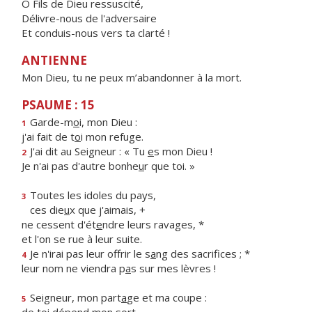
Ô Fils de Dieu ressuscité,
Délivre-nous de l'adversaire
Et conduis-nous vers ta clarté !
ANTIENNE
Mon Dieu, tu ne peux m’abandonner à la mort.
PSAUME : 15
Garde-m
o
i, mon Dieu :
1
j'ai fait de t
o
i mon refuge.
J'ai dit au Seigneur : « Tu
e
s mon Dieu !
2
Je n'ai pas d'autre bonhe
u
r que toi. »
Toutes les idoles du pays,
3
ces die
u
x que j'aimais, +
ne cessent d'ét
e
ndre leurs ravages, *
et l'on se rue à leur suite.
Je n'irai pas leur offrir le s
a
ng des sacrifices ; *
4
leur nom ne viendra p
a
s sur mes lèvres !
Seigneur, mon part
a
ge et ma coupe :
5