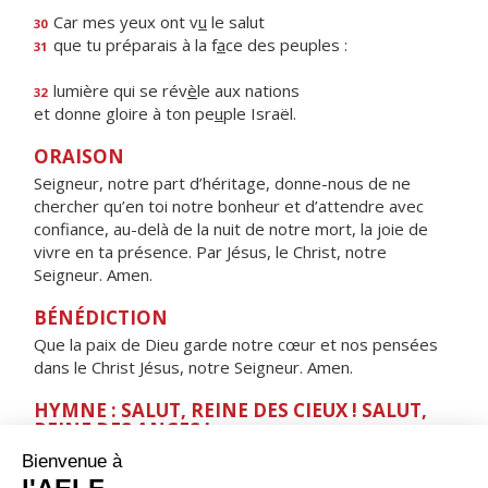
Car mes yeux ont v
u
le salut
30
que tu préparais à la f
a
ce des peuples :
31
lumière qui se rév
è
le aux nations
32
et donne gloire à ton pe
u
ple Israël.
ORAISON
Seigneur, notre part d’héritage, donne-nous de ne
chercher qu’en toi notre bonheur et d’attendre avec
confiance, au-delà de la nuit de notre mort, la joie de
vivre en ta présence. Par Jésus, le Christ, notre
Seigneur. Amen.
BÉNÉDICTION
Que la paix de Dieu garde notre cœur et nos pensées
dans le Christ Jésus, notre Seigneur. Amen.
HYMNE : SALUT, REINE DES CIEUX ! SALUT,
REINE DES ANGES !
Salut, Reine des cieux ! Salut, Reine des anges !
Salut, Tige féconde ! Salut, Porte du ciel !