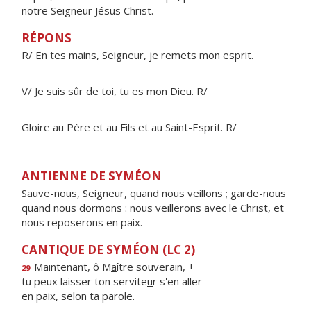
notre Seigneur Jésus Christ.
RÉPONS
R/ En tes mains, Seigneur, je remets mon esprit.
V/ Je suis sûr de toi, tu es mon Dieu. R/
Gloire au Père et au Fils et au Saint-Esprit. R/
ANTIENNE DE SYMÉON
Sauve-nous, Seigneur, quand nous veillons ; garde-nous
quand nous dormons : nous veillerons avec le Christ, et
nous reposerons en paix.
CANTIQUE DE SYMÉON (LC 2)
Maintenant, ô M
a
ître souverain, +
29
tu peux laisser ton servite
u
r s'en aller
en paix, sel
o
n ta parole.