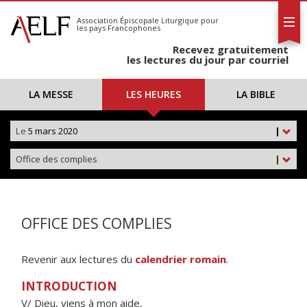
L'AELF
S'abonner
Association Épiscopale Liturgique
pour
les pays Francophones
Calendrier
Recevez gratuitement
Contact
les lectures du jour par courriel
LA MESSE
LES HEURES
LA BIBLE
Le
5 mars 2020
|
Office des complies
|
OFFICE DES COMPLIES
Revenir aux lectures du
calendrier romain
.
INTRODUCTION
V/ Dieu, viens à mon aide,