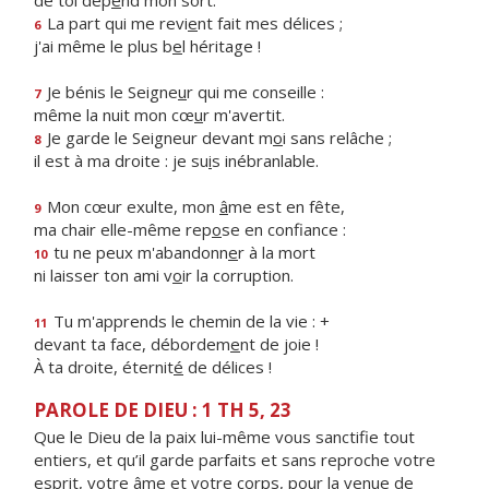
de toi dép
e
nd mon sort.
La part qui me revi
e
nt fait mes délices ;
6
j'ai même le plus b
e
l héritage !
Je bénis le Seigne
u
r qui me conseille :
7
même la nuit mon cœ
u
r m'avertit.
Je garde le Seigneur devant m
o
i sans relâche ;
8
il est à ma droite : je su
i
s inébranlable.
Mon cœur exulte, mon
â
me est en fête,
9
ma chair elle-même rep
o
se en confiance :
tu ne peux m'abandonn
e
r à la mort
10
ni laisser ton ami v
o
ir la corruption.
Tu m'apprends le chemin de la vie : +
11
devant ta face, débordem
e
nt de joie !
À ta droite, éternit
é
de délices !
PAROLE DE DIEU : 1 TH 5, 23
Que le Dieu de la paix lui-même vous sanctifie tout
entiers, et qu’il garde parfaits et sans reproche votre
esprit, votre âme et votre corps, pour la venue de