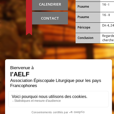
CALENDRIER
16 - I
Psaume
16 - II
Psaume
CONTACT
Dn 4, 2
Péricope
Regarde
Conclusion
cherche 
privati
agissant