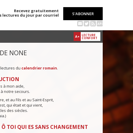
Recevez gratuitement
S'ABONNER
s lectures du jour par courriel
API
LECTURE
A+
CONFORT
 DE NONE
 lectures du
calendrier romain
.
UCTION
ns à mon aide,
 à notre secours.
e, et au Fils et au Saint-Esprit,
st, qui était et qui vient,
cles des siècles.
ia.)
 Ô TOI QUI ES SANS CHANGEMENT