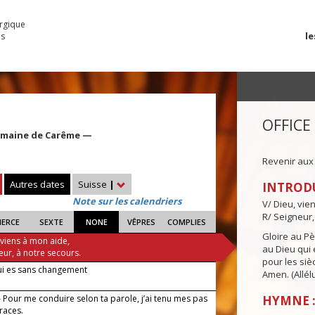
urgique
le
es
OFFICE
Semaine de Carême —
Revenir aux
Autres dates
Suisse
|
INTROD
Note sur les calendriers
V/ Dieu, vie
R/ Seigneur,
IERCE
SEXTE
NONE
VÊPRES
COMPLIES
Gloire au Pèr
 viens à mon aide,
au Dieu qui e
eur, à notre secours.
pour les siè
ui es sans changement
Amen. (Allélu
 Pour me conduire selon ta parole, j’ai tenu mes pas
HYMNE :
traces.