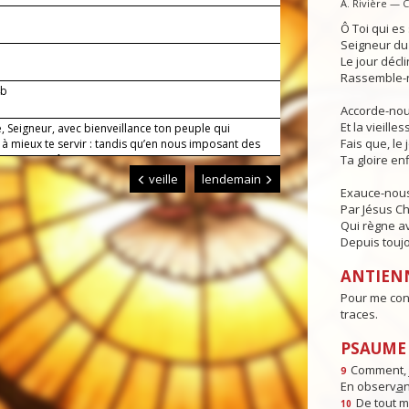
A. Rivière — 
Ô Toi qui e
Seigneur du 
Le jour déclin
Rassemble-n
4b
Accorde-nous
Et la vieille
, Seigneur, avec bienveillance ton peuple qui
Fais que, le 
à mieux te servir : tandis qu’en nous imposant des
ons nous maîtrisons notre corps, permets qu’en
Ta gloire enf
 selon le bien, nous obtenions un esprit nouveau.
veille
lendemain
Exauce-nous
Par Jésus Ch
Qui règne av
Depuis toujo
ANTIEN
Pour me cond
traces.
PSAUME :
Comment, j
9
En observ
a
n
De tout 
10