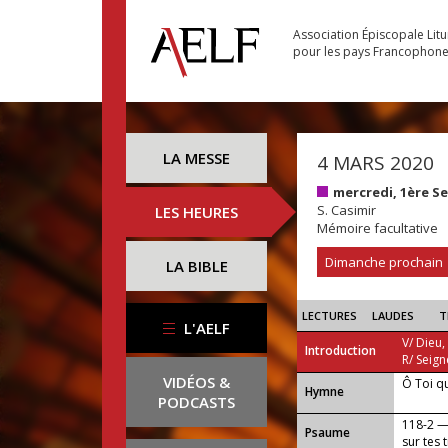
Association Épiscopale Lit
pour les pays Francophon
LA MESSE
4 MARS 2020
mercredi, 1ère 
S. Casimir
LES HEURES
Mémoire facultative
Dimanche prochain
LA BIBLE
LECTURES
LAUDES
T
L'AELF
V/ Dieu,
Introduction
R/ Seign
VIDÉOS &
Ô Toi q
...
Hymne
PODCASTS
118-2 —
Psaume
sur tes 