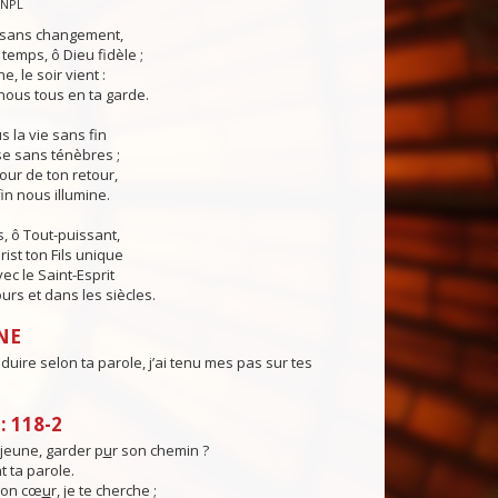
CNPL
s sans changement,
temps, ô Dieu fidèle ;
e, le soir vient :
ous tous en ta garde.
 la vie sans fin
sse sans ténèbres ;
jour de ton retour,
in nous illumine.
, ô Tout-puissant,
rist ton Fils unique
ec le Saint-Esprit
urs et dans les siècles.
NE
uire selon ta parole, j’ai tenu mes pas sur tes
 118-2
eune, garder p
u
r son chemin ?
t ta parole.
mon cœ
u
r, je te cherche ;