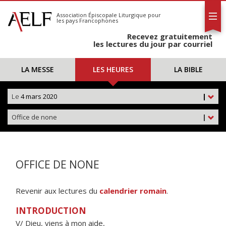
L'AELF
S'abonner
Association Épiscopale Liturgique
pour
les pays Francophones
Calendrier
Recevez gratuitement
Contact
les lectures du jour par courriel
LA MESSE
LES HEURES
LA BIBLE
Le
4 mars 2020
|
Office de none
|
OFFICE DE NONE
Revenir aux lectures du
calendrier romain
.
INTRODUCTION
V/ Dieu, viens à mon aide,