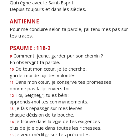
Qui règne avec le Saint-Esprit
Depuis toujours et dans les siècles.
ANTIENNE
Pour me conduire selon ta parole, j’ai tenu mes pas sur
tes traces.
PSAUME : 118-2
Comment, jeune, garder p
u
r son chemin ?
9
En observ
a
nt ta parole.
De tout mon cœ
u
r, je te cherche ;
10
garde-moi de fu
i
r tes volontés.
Dans mon cœur, je cons
e
rve tes promesses
11
pour ne pas faill
i
r envers toi.
Toi, Seigne
u
r, tu es béni :
12
apprends-m
o
i tes commandements.
Je fais repass
e
r sur mes lèvres
13
chaque décisi
o
n de ta bouche.
Je trouve dans la v
o
ie de tes exigences
14
plus de joie que dans to
u
tes les richesses.
Je veux médit
e
r sur tes préceptes
15