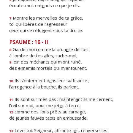
écoute-moi, ent
e
nds ce que je dis.
Montre les merv
e
illes de ta grâce,
7
toi qui libères de l’agresseur
ceux qui se réfug
i
ent sous ta droite.
PSAUME : 16 - II
Garde-moi comme la prun
e
lle de l'œil ;
8
à l'ombre de tes
a
iles, cache-moi,
loin des méch
a
nts qui m'ont ruiné,
9
des ennemis mort
e
ls qui m'entourent.
Ils s'enferment d
a
ns leur suffisance ;
10
l'arrogance à la bo
u
che, ils parlent.
Ils sont sur mes pas : mainten
a
nt ils me cernent,
11
l'œil sur moi, pour me jet
e
r à terre,
comme des lions pr
ê
ts au carnage,
12
de jeunes fauves tap
i
s en embuscade.
Lève-toi, Seigneur, affronte-l
e
s, renverse-les ;
13