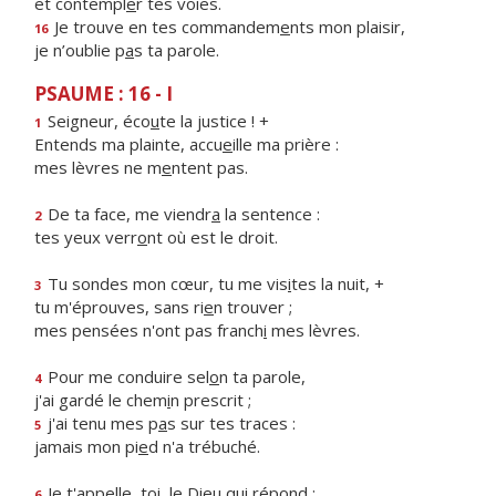
et contempl
e
r tes voies.
Je trouve en tes commandem
e
nts mon plaisir,
16
je n’oublie p
a
s ta parole.
PSAUME : 16 - I
Seigneur, éco
u
te la justice ! +
1
Entends ma plainte, accu
e
ille ma prière :
mes lèvres ne m
e
ntent pas.
De ta face, me viendr
a
la sentence :
2
tes yeux verr
o
nt où est le droit.
Tu sondes mon cœur, tu me vis
i
tes la nuit, +
3
tu m'éprouves, sans ri
e
n trouver ;
mes pensées n'ont pas franch
i
mes lèvres.
Pour me conduire sel
o
n ta parole,
4
j'ai gardé le chem
i
n prescrit ;
j'ai tenu mes p
a
s sur tes traces :
5
jamais mon pi
e
d n'a trébuché.
Je t'appelle, toi, le Die
u
qui répond :
6