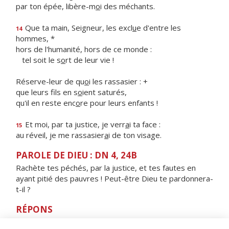
par ton épée, libère-m
o
i des méchants.
Que ta main, Seigneur, les excl
u
e d'entre les
14
hommes, *
hors de l'humanité, hors de ce monde :
tel soit le s
o
rt de leur vie !
Réserve-leur de qu
o
i les rassasier : +
que leurs fils en s
o
ient saturés,
qu'il en reste enc
o
re pour leurs enfants !
Et moi, par ta justice, je verr
a
i ta face :
15
au réveil, je me rassasier
a
i de ton visage.
PAROLE DE DIEU : DN 4, 24B
Rachète tes péchés, par la justice, et tes fautes en
ayant pitié des pauvres ! Peut-être Dieu te pardonnera-
t-il ?
RÉPONS
V/ Le sacrifice qui plaît à Dieu, c'est un esprit brisé :