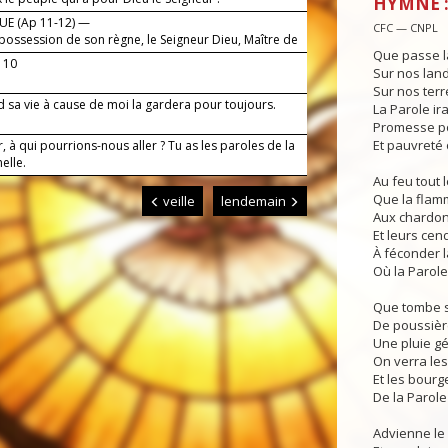
HYMNE :
E (Ap 11-12) —
CFC — CNPL
s possession de son règne, le Seigneur Dieu, Maître de
Que passe l
. 10
Sur nos land
Sur nos terre
d sa vie à cause de moi la gardera pour toujours.
La Parole ira
Promesse po
Et pauvreté 
, à qui pourrions-nous aller ? Tu as les paroles de la
nelle.
Au feu tout l
Que la flam
veille
lendemain
Aux chardon
Et leurs cen
À féconder l
Où la Parole
Que tombe s
De poussièr
Une pluie g
On verra les
Et les bourg
De la Parole
Advienne le 