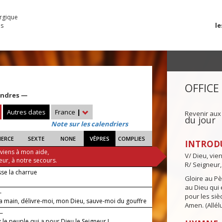
urgique
le
es
OFFICE
cendres —
Autres dates
France
|
Revenir aux
du jour
Note sur les calendriers
IERCE
SEXTE
NONE
VÊPRES
COMPLIES
INTROD
 viens à mon aide,
V/ Dieu, vie
eur, à notre secours.
R/ Seigneur,
se la charrue
Gloire au Pèr
au Dieu qui e
—
pour les siè
la main, délivre-moi, mon Dieu, sauve-moi du gouffre
Amen. (Allélu
x.
 —
le peuple qui a pour Dieu le Seigneur !