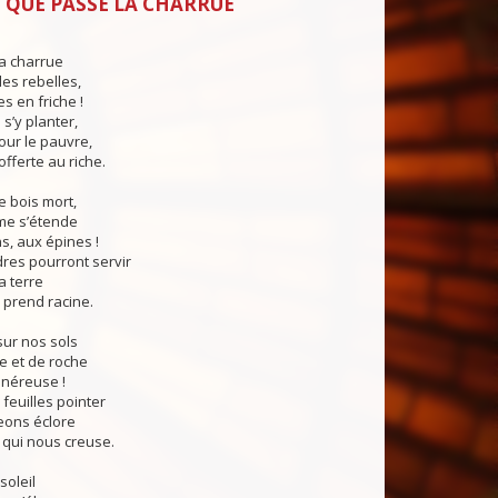
 QUE PASSE LA CHARRUE
a charrue
es rebelles,
s en friche !
 s’y planter,
ur le pauvre,
offerte au riche.
e bois mort,
me s’étende
s, aux épines !
dres pourront servir
a terre
 prend racine.
ur nos sols
e et de roche
énéreuse !
 feuilles pointer
eons éclore
 qui nous creuse.
soleil