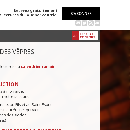
Recevez gratuitement
S'ABONNER
s lectures du jour par courriel
API
LECTURE
A+
CONFORT
 DES VÊPRES
 lectures du
calendrier romain
.
UCTION
ns à mon aide,
 à notre secours.
e, et au Fils et au Saint-Esprit,
st, qui était et qui vient,
cles des siècles.
ia.)