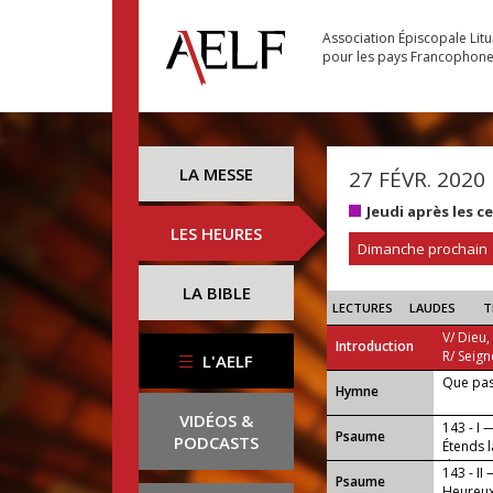
Association Épiscopale Lit
pour les pays Francophon
LA MESSE
27 FÉVR. 2020
Jeudi après les 
LES HEURES
Dimanche prochain
LA BIBLE
LECTURES
LAUDES
T
V/ Dieu,
Introduction
R/ Seign
L'AELF
Que pas
...
Hymne
VIDÉOS &
143 - I 
Psaume
PODCASTS
Étends 
des eau
143 - II
Psaume
Heureux 