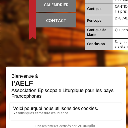
CALENDRIER
CANTIQU
Cantique
Il a pri
tout !
Jc 4, 7-8
CONTACT
Péricope
Cantique de
Qui per
Marie
Seigneur
Conclusion
vie éter