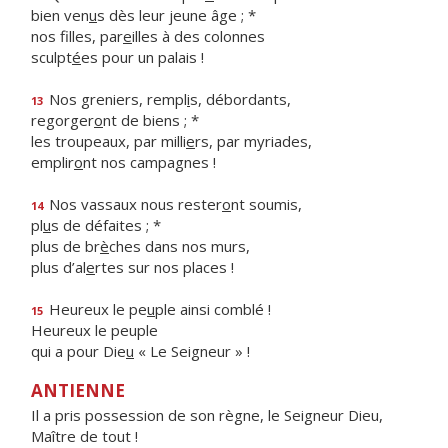
bien ven
u
s dès leur jeune âge ; *
nos filles, par
e
illes à des colonnes
sculpt
é
es pour un palais !
Nos greniers, rempl
i
s, débordants,
13
regorger
o
nt de biens ; *
les troupeaux, par milli
e
rs, par myriades,
emplir
o
nt nos campagnes !
Nos vassaux nous rester
o
nt soumis,
14
pl
u
s de défaites ; *
plus de br
è
ches dans nos murs,
plus d’al
e
rtes sur nos places !
Heureux le pe
u
ple ainsi comblé !
15
Heureux le peuple
qui a pour Die
u
« Le Seigneur » !
ANTIENNE
Il a pris possession de son règne, le Seigneur Dieu,
Maître de tout !