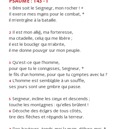
PSAUME : 143 - I
Béni soit le Seigne
u
r, mon rocher ! +
1
Il exerce mes m
a
ins pour le combat, *
il m’entr
a
îne à la bataille.
Il est mon alli
é
, ma forteresse,
2
ma citadelle, celu
i
qui me libère ;
il est le boucli
e
r qui m’abrite,
il me donne pouv
o
ir sur mon peuple.
Qu’est-ce que l’homme,
3
pour que tu le conn
a
isses, Seigneur, *
le fils d’un homme, pour que tu c
o
mptes avec lui ?
L’homme est sembl
a
ble à un souffle,
4
ses jours sont une
o
mbre qui passe.
Seigneur, incline les cie
u
x et descends ;
5
touche les mont
a
gnes : qu’elles brûlent !
Décoche des écl
a
irs de tous côtés,
6
tire des flèches et rép
a
nds la terreur.
Des hauteurs, tends-moi la m
a
in, délivre-moi, *