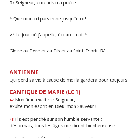
R/ Seigneur, entends ma prière.
* Que mon cri parvienne jusqu’à toi !
V/ Le jour où j’appelle, écoute-moi. *
Gloire au Père et au Fils et au Saint-Esprit. R/
ANTIENNE
Qui perd sa vie à cause de moi la gardera pour toujours.
CANTIQUE DE MARIE (LC 1)
Mon âme ex
a
lte le Seigneur,
47
exulte mon esprit en Die
u
, mon Sauveur !
Il s'est penché sur son h
u
mble servante ;
48
désormais, tous les âges me dir
o
nt bienheureuse.