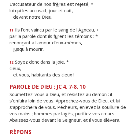
L'accusateur de nos fr
è
res est rejeté, *
lui qui les accusait, jour et nuit,
dev
a
nt notre Dieu.
Ils l'ont vaincu par le s
a
ng de l'Agneau, +
11
par la parole dont ils f
u
rent les témoins : *
renonçant à l'amour d'eux-mêmes,
j
u
squ'à mourir.
Soyez d
o
nc dans la joie, *
12
cieux,
et vous, habit
a
nts des cieux !
PAROLE DE DIEU : JC 4, 7-8. 10
Soumettez-vous à Dieu, et résistez au démon : il
s’enfuira loin de vous. Approchez-vous de Dieu, et lui
s’approchera de vous. Pécheurs, enlevez la souillure de
vos mains ; hommes partagés, purifiez vos cœurs.
Abaissez-vous devant le Seigneur, et il vous élèvera.
RÉPONS