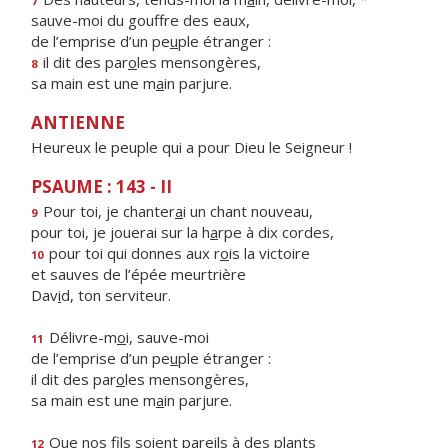
7
sauve-moi du gouffre des eaux,
de l’emprise d’un pe
u
ple étranger :
il dit des par
o
les mensongères,
8
sa main est une m
a
in parjure.
ANTIENNE
Heureux le peuple qui a pour Dieu le Seigneur !
PSAUME : 143 - II
Pour toi, je chanter
a
i un chant nouveau,
9
pour toi, je jouerai sur la h
a
rpe à dix cordes,
pour toi qui donnes aux r
o
is la victoire
10
et sauves de l’épée meurtrière
Dav
i
d, ton serviteur.
Délivre-m
o
i, sauve-moi
11
de l’emprise d’un pe
u
ple étranger :
il dit des par
o
les mensongères,
sa main est une m
a
in parjure.
Que nos fils soient par
e
ils à des plants
12