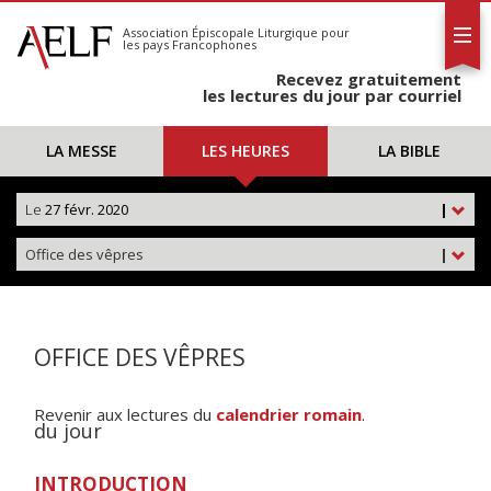
L'AELF
S'abonner
Association Épiscopale Liturgique
pour
les pays Francophones
Calendrier
Recevez gratuitement
Contact
les lectures du jour par courriel
LA MESSE
LES HEURES
LA BIBLE
Le
27 févr. 2020
|
Office des vêpres
|
OFFICE DES VÊPRES
Revenir aux lectures du
calendrier romain
.
du jour
INTRODUCTION