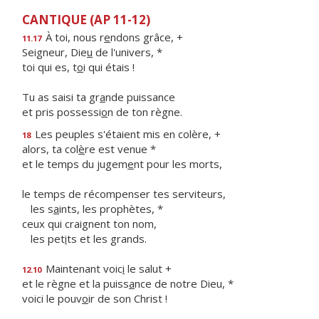
CANTIQUE (AP 11-12)
À toi, nous r
e
ndons grâce, +
11.17
Seigneur, Die
u
de l'univers, *
toi qui es, t
o
i qui étais !
Tu as saisi ta gr
a
nde puissance
et pris possessi
o
n de ton règne.
Les peuples s'étaient mis en colère, +
18
alors, ta col
è
re est venue *
et le temps du jugem
e
nt pour les morts,
le temps de récompenser tes serviteurs,
les s
a
ints, les prophètes, *
ceux qui craignent ton nom,
les pet
i
ts et les grands.
Maintenant voic
i
le salut +
12.10
et le règne et la puiss
a
nce de notre Dieu, *
voici le pouv
o
ir de son Christ !