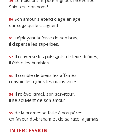
Le Puissant fit pour m
o
i des merveilles ;
49
S
a
int est son nom !
Son amour s'ét
e
nd d'âge en âge
50
sur ce
u
x qui le craignent ;
Déployant la f
o
rce de son bras,
51
il disp
e
rse les superbes.
Il renverse les puiss
a
nts de leurs trônes,
52
il él
è
ve les humbles.
Il comble de bi
e
ns les affamés,
53
renvoie les r
i
ches les mains vides.
Il relève Isra
ë
l, son serviteur,
54
il se souvi
e
nt de son amour,
de la promesse f
a
ite à nos pères,
55
en faveur d'Abraham et de sa r
a
ce, à jamais.
INTERCESSION