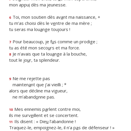
mon appu
i
dès ma jeunesse.
Toi, mon soutien dès av
a
nt ma naissance, +
6
tu m’as choisi dès le v
e
ntre de ma mère ;
tu seras ma lou
a
nge toujours !
Pour beaucoup, je f
u
s comme un prodige ;
7
tu as été mon seco
u
rs et ma force.
Je n’avais que ta lou
a
nge à la bouche,
8
tout le jo
u
r, ta splendeur.
Ne me rejette pas
9
mainten
a
nt que j’ai vieilli ; *
alors que décline ma vigueur,
ne m’aband
o
nne pas.
Mes ennemis p
a
rlent contre moi,
10
ils me surv
e
illent et se concertent.
Ils disent : « Die
u
l’abandonne !
11
Traquez-le, empoignez-le, il n’a p
a
s de défenseur ! »