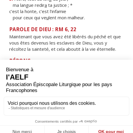
ma langue redir
a
ta justice ; *
c’est la honte, c’est l’infamie
pour ceux qui ve
u
lent mon malheur.
PAROLE DE DIEU : RM 6, 22
Maintenant que vous avez été libérés du péché et que
vous êtes devenus les esclaves de Dieu, vous y
récoltez la sainteté, et cela aboutit à la vie éternelle.
RÉPONS
V/ Ne suis-je pas, Seigneur, ton serviteur ?
Moi, dont tu brises les chaînes ?
ORAISON
Maître de la vigne et de la moisson, toi qui répartis les
tâches et donnes le vrai salaire, aide-nous à porter le
poids du jour sans murmurer contre ta volonté. Par
Jésus, le Christ, notre Seigneur. Amen