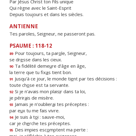
Par Jésus Christ ton Fils unique
Qui règne avec le Saint-Esprit
Depuis toujours et dans les siècles.
ANTIENNE
Tes paroles, Seigneur, ne passeront pas.
PSAUME : 118-12
Pour toujours, ta par
o
le, Seigneur,
89
se dr
e
sse dans les cieux.
Ta fidélité deme
u
re d’âge en âge,
90
la terre que tu fix
a
s tient bon.
Jusqu’à ce jour, le monde ti
e
nt par tes décisions :
91
toute ch
o
se est ta servante.
Si je n’avais mon plais
i
r dans ta loi,
92
je périr
a
is de misère.
Jamais je n’oublier
a
i tes préceptes :
93
par e
u
x tu me fais vivre.
Je suis à t
o
i : sauve-moi,
94
car je ch
e
rche tes préceptes.
Des impies esc
o
mptent ma perte :
95