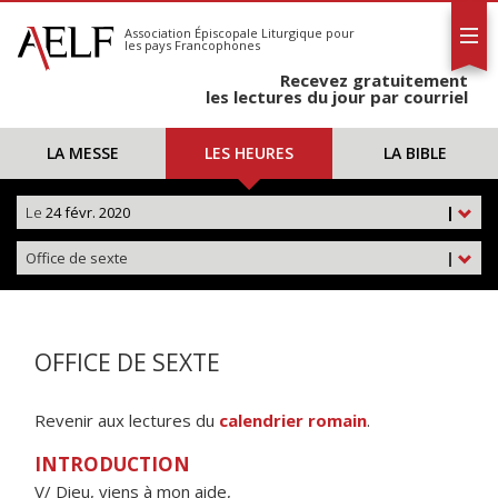
L'AELF
S'abonner
Association Épiscopale Liturgique
pour
les pays Francophones
Calendrier
Recevez gratuitement
Contact
les lectures du jour par courriel
LA MESSE
LES HEURES
LA BIBLE
Le
24 févr. 2020
|
Office de sexte
|
OFFICE DE SEXTE
Revenir aux lectures du
calendrier romain
.
INTRODUCTION
V/ Dieu, viens à mon aide,