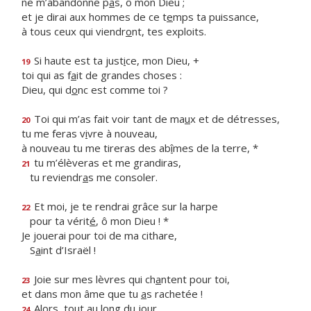
ne m’abandonne p
a
s, ô mon Dieu ;
et je dirai aux hommes de ce t
e
mps ta puissance,
à tous ceux qui viendr
o
nt, tes exploits.
Si haute est ta just
i
ce, mon Dieu, +
19
toi qui as f
a
it de grandes choses :
Dieu, qui d
o
nc est comme toi ?
Toi qui m’as fait voir tant de ma
u
x et de détresses,
20
tu me feras v
i
vre à nouveau,
à nouveau tu me tireras des ab
î
mes de la terre, *
tu m’élèveras et me grandiras,
21
tu reviendr
a
s me consoler.
Et moi, je te rendrai grâce sur la harpe
22
pour ta vérit
é
, ô mon Dieu ! *
Je jouerai pour toi de ma cithare,
S
a
int d’Israël !
Joie sur mes lèvres qui ch
a
ntent pour toi,
23
et dans mon âme que tu
a
s rachetée !
Alors, tout au long du jour,
24