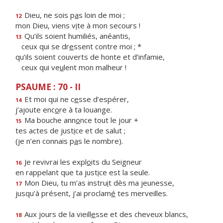
Dieu, ne sois p
a
s loin de moi ;
12
mon Dieu, viens v
i
te à mon secours !
Qu’ils soient humiliés, anéantis,
13
ceux qui se dr
e
ssent contre moi ; *
qu’ils soient couverts de honte et d’infamie,
ceux qui ve
u
lent mon malheur !
PSAUME : 70 - II
Et moi qui ne c
e
sse d’espérer,
14
j’ajoute enc
o
re à ta louange.
Ma bouche ann
o
nce tout le jour +
15
tes actes de just
i
ce et de salut ;
(je n’en connais p
a
s le nombre).
Je revivrai les expl
o
its du Seigneur
16
en rappelant que ta just
i
ce est la seule.
Mon Dieu, tu m’as instru
i
t dès ma jeunesse,
17
jusqu’à présent, j’ai proclam
é
tes merveilles.
Aux jours de la vieill
e
sse et des cheveux blancs,
18