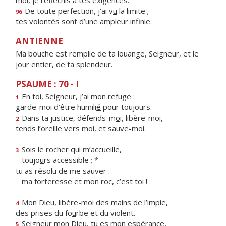
moi, je réfléch
i
s à tes exigences.
De toute perfection, j’ai v
u
la limite ;
96
tes volontés sont d’une ample
u
r infinie.
ANTIENNE
Ma bouche est remplie de ta louange, Seigneur, et le
jour entier, de ta splendeur.
PSAUME : 70 - I
En toi, Seigne
u
r, j’ai mon refuge :
1
garde-moi d’être humili
é
pour toujours.
Dans ta justice, défends-m
o
i, libère-moi,
2
tends l’oreille vers m
o
i, et sauve-moi.
Sois le rocher qui m’accueille,
3
toujo
u
rs accessible ; *
tu as résolu de me sauver :
ma forteresse et mon r
o
c, c’est toi !
Mon Dieu, libère-moi des m
a
ins de l’impie,
4
des prises du fo
u
rbe et du violent.
Seigneur mon Dieu, tu
e
s mon espérance,
5