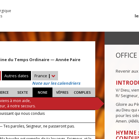
urgique
le
es
OFFICE
aine du Temps Ordinaire — Année Paire
Revenir aux
Autres dates
France
|
INTROD
Note sur les calendriers
V/ Dieu, vie
IERCE
SEXTE
NONE
VÊPRES
COMPLIES
R/ Seigneur,
 viens à mon aide,
Gloire au Pèr
eur, à notre secours.
au Dieu qui e
puissant qui nous conduis
pour les siè
Amen. (Allélu
— Tes paroles, Seigneur, ne passeront pas.
HYMNE :
CONDUI
 Ma bouche est remplie de ta louange, Seigneur, et le