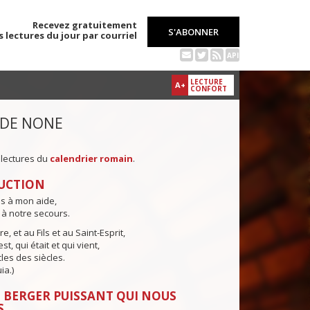
Recevez gratuitement
S'ABONNER
s lectures du jour par courriel
API
LECTURE
A+
CONFORT
 DE NONE
 lectures du
calendrier romain
.
UCTION
ns à mon aide,
 à notre secours.
e, et au Fils et au Saint-Esprit,
st, qui était et qui vient,
cles des siècles.
ia.)
 BERGER PUISSANT QUI NOUS
S