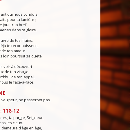
ant qui nous conduis,
aits pour ta lumière ;
e jour trop bref
ènes dans ta gloire.
œuvre de tes mains,
éjà te reconnaissent ;
r de ton amour
s loin poursuit sa quête.
s voir à découvert
eux de ton visage.
rd'hui de ton appel,
ous le face-à-face.
NE
 Seigneur, ne passeront pas.
 118-12
urs, ta par
o
le, Seigneur,
ns les cieux.
té deme
u
re d’âge en âge,