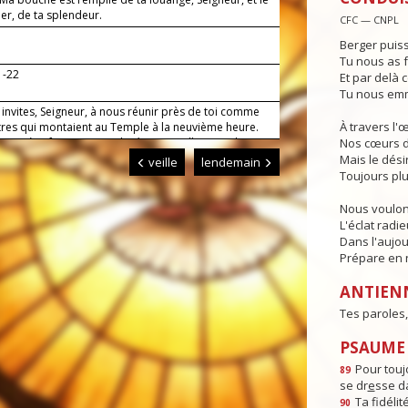
ier, de ta splendeur.
CFC — CNPL
Berger puiss
Tu nous as f
1-22
Et par delà c
Tu nous emm
invites, Seigneur, à nous réunir près de toi comme
À travers l'
tres qui montaient au Temple à la neuvième heure.
e prière faite au nom de Jésus appelle ton salut sur
Nos cœurs d
ux qui invoquent son nom. Lui qui règne.
Mais le dési
veille
lendemain
Toujours plu
Nous voulon
L'éclat radi
Dans l'aujou
Prépare en n
ANTIEN
Tes paroles,
PSAUME :
Pour toujo
89
se dr
e
sse da
Ta fidéli
90