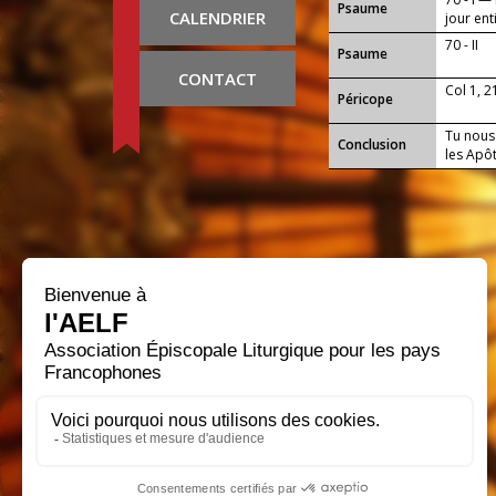
Psaume
CALENDRIER
jour ent
70 - II
Psaume
CONTACT
Col 1, 2
Péricope
Tu nous 
Conclusion
les Apô
Que notr
tous ce