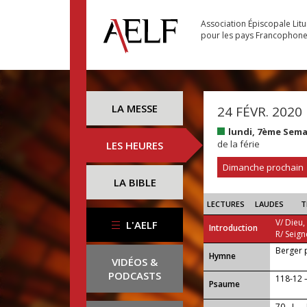
Association Épiscopale Lit
pour les pays Francophon
LA MESSE
24 FÉVR. 2020
lundi, 7ème Sem
de la férie
LES HEURES
Dimanche prochain
LA BIBLE
LECTURES
LAUDES
T
V/ Dieu,
L'AELF
Introduction
R/ Seign
Berger 
...
Hymne
VIDÉOS &
PODCASTS
118-12 
Psaume
70 - I —