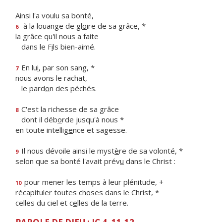
Ainsi l'a voulu sa bonté,
à la louange de gl
o
ire de sa grâce, *
6
la grâce qu'il nous a faite
dans le F
i
ls bien-aimé.
En lu
i
, par son sang, *
7
nous avons le rachat,
le pard
o
n des péchés.
C'est la richesse de sa grâce
8
dont il déb
o
rde jusqu'à nous *
en toute intellig
e
nce et sagesse.
Il nous dévoile ainsi le myst
è
re de sa volonté, *
9
selon que sa bonté l'avait prév
u
dans le Christ :
pour mener les temps à leur plénitude, +
10
récapituler toutes ch
o
ses dans le Christ, *
celles du ciel et c
e
lles de la terre.