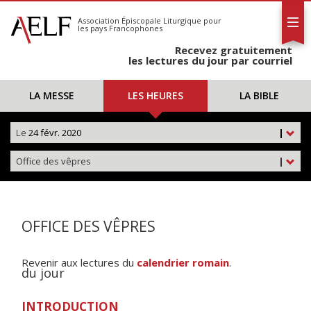
L'AELF
S'abonner
Association Épiscopale Liturgique
pour
les pays Francophones
Calendrier
Recevez gratuitement
Contact
les lectures du jour par courriel
LA MESSE
LES HEURES
LA BIBLE
Le
24 févr. 2020
|
Office des vêpres
|
OFFICE DES VÊPRES
Revenir aux lectures du
calendrier romain
.
du jour
INTRODUCTION