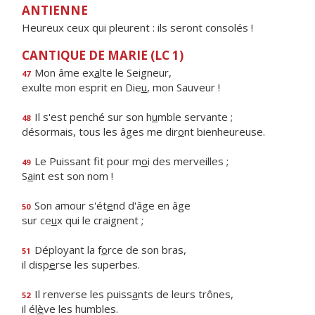
ANTIENNE
Heureux ceux qui pleurent : ils seront consolés !
CANTIQUE DE MARIE (LC 1)
Mon âme ex
a
lte le Seigneur,
47
exulte mon esprit en Die
u
, mon Sauveur !
Il s'est penché sur son h
u
mble servante ;
48
désormais, tous les âges me dir
o
nt bienheureuse.
Le Puissant fit pour m
o
i des merveilles ;
49
S
a
int est son nom !
Son amour s'ét
e
nd d'âge en âge
50
sur ce
u
x qui le craignent ;
Déployant la f
o
rce de son bras,
51
il disp
e
rse les superbes.
Il renverse les puiss
a
nts de leurs trônes,
52
il él
è
ve les humbles.