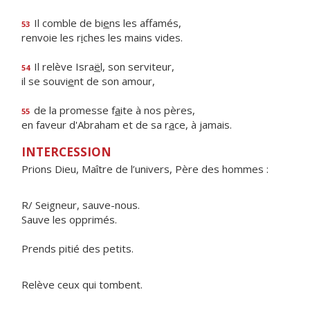
Il comble de bi
e
ns les affamés,
53
renvoie les r
i
ches les mains vides.
Il relève Isra
ë
l, son serviteur,
54
il se souvi
e
nt de son amour,
de la promesse f
a
ite à nos pères,
55
en faveur d'Abraham et de sa r
a
ce, à jamais.
INTERCESSION
Prions Dieu, Maître de l’univers, Père des hommes :
R/ Seigneur, sauve-nous.
Sauve les opprimés.
Prends pitié des petits.
Relève ceux qui tombent.