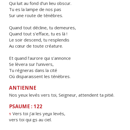
Qui luit au fond d’un lieu obscur.
Tu es la lampe de nos pas
Sur une route de ténèbres.
Quand tout décline, tu demeures,
Quand tout s’efface, tu es là !
Le soir descend, tu resplendis
Au cœur de toute créature.
Et quand l’aurore qui s’annonce
Se lèvera sur l’univers,
Tu régneras dans la cité
Où disparaissent les ténèbres.
ANTIENNE
Nos yeux levés vers toi, Seigneur, attendent ta pitié.
PSAUME : 122
Vers toi j’ai les ye
u
x levés,
1
vers toi qui
e
s au ciel.