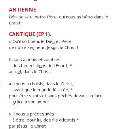
ANTIENNE
Béni sois-tu, notre Père, qui nous as bénis dans le
Christ !
CANTIQUE (EP 1).
Qu'il soit béni, le Die
u
et Père
3
de notre Seigneur, Jés
u
s, le Christ !
Il nous a bénis et comblés
des bénédicti
o
ns de l'Esprit, *
au ci
e
l, dans le Christ.
Il nous a choisis, dans le Christ,
4
avant que le m
o
nde fût créé, *
pour être saints et sans péchés devant sa face
gr
â
ce à son amour.
Il nous a prédestinés
5
à être, pour lui, des f
ls adoptifs *
par Jés
u
s, le Christ.