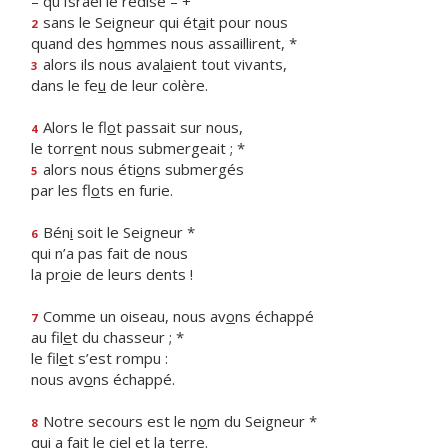
– qu’Israël le redise – +
sans le Seigneur qui ét
a
it pour nous
2
quand des h
o
mmes nous assaillirent, *
alors ils nous aval
a
ient tout vivants,
3
dans le fe
u
de leur colère.
Alors le fl
o
t passait sur nous,
4
le torr
e
nt nous submergeait ; *
alors nous éti
o
ns submergés
5
par les fl
o
ts en furie.
Bén
i
soit le Seigneur *
6
qui n’a pas fait de nous
la pr
o
ie de leurs dents !
Comme un oiseau, nous av
o
ns échappé
7
au fil
e
t du chasseur ; *
le fil
e
t s’est rompu :
nous av
o
ns échappé.
Notre secours est le n
o
m du Seigneur *
8
qui a fait le ci
e
l et la terre.