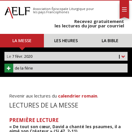
L'AELF
S'abonner
Association Épiscopale Liturgique
pour
les pays Francophones
Calendrier
Recevez gratuitement
Contact
les lectures du jour par courriel
LA MESSE
LES HEURES
LA BIBLE
Le
7 févr. 2020
|
de la férie
Revenir aux lectures du
calendrier romain
.
LECTURES DE LA MESSE
PREMIÈRE LECTURE
« De tout son cœur, David a chanté les psaumes, il a
aimé son Créateur » (Si 47, 2-11)