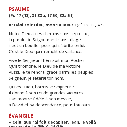
PSAUME
(Ps 17 (18), 31.33a, 47.50, 32a.51)
R/ Béni soit Dieu, mon Sauveur !
(cf. Ps 17, 47)
Notre Dieu a des chemins sans reproche,
la parole du Seigneur est sans alliage,
il est un bouclier pour qui s’abrite en lui.
C’est le Dieu qui m’emplit de vaillance.
Vive le Seigneur ! Béni soit mon Rocher !
Qu’il triomphe, le Dieu de ma victoire.
Aussi, je te rendrai grâce parmi les peuples,
Seigneur, je fêterai ton nom.
Qui est Dieu, hormis le Seigneur ?
Il donne à son roi de grandes victoires,
il se montre fidèle à son messie,
à David et sa descendance, pour toujours.
ÉVANGILE
« Celui que j’ai fait décapiter, Jean, le voilà
ressuscité ! » (Mc 6, 14-29)