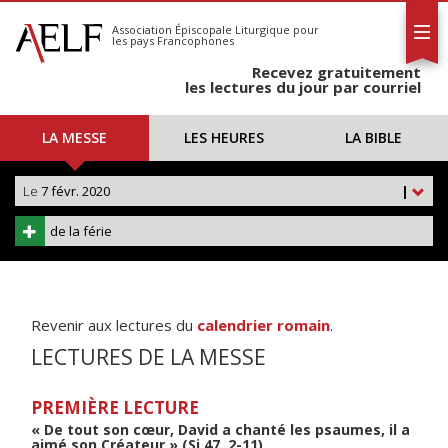
L'AELF
S'abonner
Association Épiscopale Liturgique
pour
les pays Francophones
Calendrier
Recevez gratuitement
Contact
les lectures du jour par courriel
LA MESSE
LES HEURES
LA BIBLE
Le
7 févr. 2020
|
de la férie
Revenir aux lectures du
calendrier romain
.
LECTURES DE LA MESSE
PREMIÈRE LECTURE
« De tout son cœur, David a chanté les psaumes, il a
aimé son Créateur » (Si 47, 2-11)