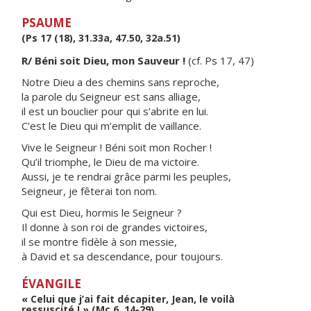
PSAUME
(Ps 17 (18), 31.33a, 47.50, 32a.51)
R/ Béni soit Dieu, mon Sauveur !
(cf. Ps 17, 47)
Notre Dieu a des chemins sans reproche,
la parole du Seigneur est sans alliage,
il est un bouclier pour qui s’abrite en lui.
C’est le Dieu qui m’emplit de vaillance.
Vive le Seigneur ! Béni soit mon Rocher !
Qu’il triomphe, le Dieu de ma victoire.
Aussi, je te rendrai grâce parmi les peuples,
Seigneur, je fêterai ton nom.
Qui est Dieu, hormis le Seigneur ?
Il donne à son roi de grandes victoires,
il se montre fidèle à son messie,
à David et sa descendance, pour toujours.
ÉVANGILE
« Celui que j’ai fait décapiter, Jean, le voilà
ressuscité ! » (Mc 6, 14-29)