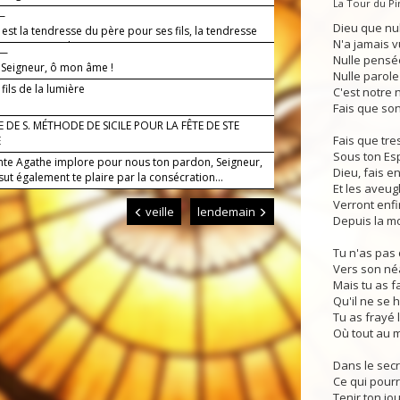
La Tour du P
s.
 —
Dieu que nul
st la tendresse du père pour ses fils, la tendresse
N'a jamais v
eur pour qui le craint.
 —
Nulle pensé
e Seigneur, ô mon âme !
Nulle parole
 fils de la lumière
C'est notre n
Fais que son
 DE S. MÉTHODE DE SICILE POUR LA FÊTE DE STE
Fais que tre
E
Sous ton Espr
nte Agathe implore pour nous ton pardon, Seigneur,
Dieu, fais e
 sut également te plaire par la consécration...
Et les aveug
Verront enfi
veille
lendemain
Depuis la m
Tu n'as pas 
Vers son né
Mais tu as f
Qu'il ne se 
Tu as frayé 
Où tout au 
Dans le secr
Ce qui pour
Tenir ton jo