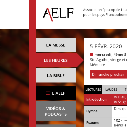
Association Épiscopale Lit
pour les pays Francophon
LA MESSE
5 FÉVR. 2020
mercredi, 4ème 
Ste Agathe, vierge et
LES HEURES
Mémoire
Dimanche prochain
LA BIBLE
LECTURES
LAUDES
T
L'AELF
V/ Dieu,
Introduction
R/ Seign
VIDÉOS &
Dieu qu
...
Hymne
PODCASTS
102 - I 
Psaume
Bénis l