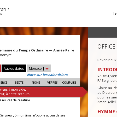
urgique
le
es
OFFICE
Semaine du Temps Ordinaire — Année Paire
 martyre
Revenir aux
Autres dates
Monaco
|
INTROD
Note sur les calendriers
V/ Dieu, vie
R/ Seigneur,
IERCE
SEXTE
NONE
VÊPRES
COMPLIES
Gloire au Pèr
 viens à mon aide,
au Dieu qui e
eur, à notre secours.
pour les siè
e nul œil de créature
Amen. (Allélu
—
HYMNE :
e Seigneur, ô mon âme, n'oublie aucun de ses