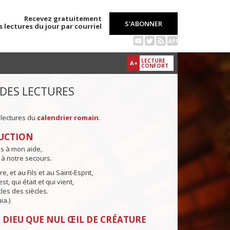
Recevez gratuitement
S'ABONNER
s lectures du jour par courriel
API
LECTURE
A+
CONFORT
 DES LECTURES
 lectures du
calendrier romain
.
UCTION
ns à mon aide,
 à notre secours.
e, et au Fils et au Saint-Esprit,
st, qui était et qui vient,
cles des siècles.
ia.)
 DIEU QUE NUL ŒIL DE CRÉATURE