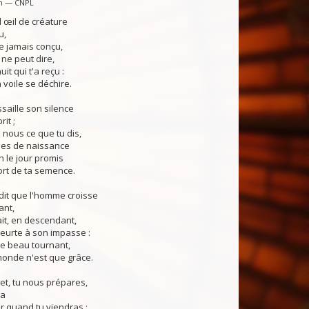
in — CNPL
 œil de créature
u,
e jamais conçu,
 ne peut dire,
uit qui t'a reçu :
 voile se déchire.
ssaille son silence
it ;
n nous ce que tu dis,
les de naissance
n le jour promis
ort de ta semence.
dit que l'homme croisse
ant,
ait, en descendant,
heurte à son impasse :
le beau tournant,
monde n'est que grâce.
et, tu nous prépares,
ra
ur quand tu viendras ;