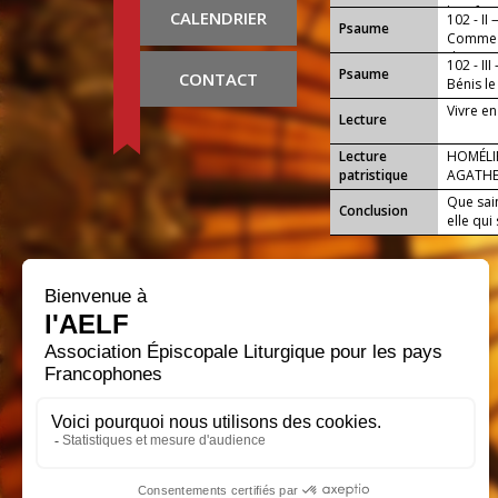
bienfait
CALENDRIER
102 - II
Psaume
Comme e
du Seign
102 - III
Psaume
CONTACT
Bénis l
Vivre en
Lecture
Lecture
HOMÉLIE
patristique
AGATH
Que sai
Conclusion
elle qui