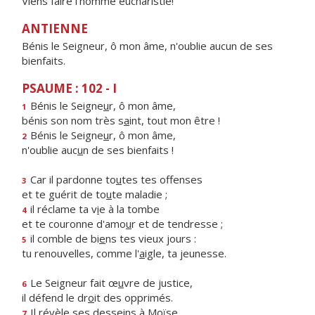
Viens faire l'homme eucharistie!
ANTIENNE
Bénis le Seigneur, ô mon âme, n'oublie aucun de ses
bienfaits.
PSAUME : 102 - I
Bénis le Seigne
u
r, ô mon âme,
1
bénis son nom très s
a
int, tout mon être !
Bénis le Seigne
u
r, ô mon âme,
2
n'oublie auc
u
n de ses bienfaits !
Car il pardonne to
u
tes tes offenses
3
et te guérit de to
u
te maladie ;
il réclame ta v
i
e à la tombe
4
et te couronne d'amo
u
r et de tendresse ;
il comble de bi
e
ns tes vieux jours :
5
tu renouvelles, comme l'
a
igle, ta jeunesse.
Le Seigneur fait œ
u
vre de justice,
6
il défend le dr
o
it des opprimés.
Il révèle ses dess
e
ins à Moïse,
7