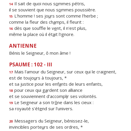
Il sait de quoi nous s
o
mmes pétris,
14
il se souvient que nous s
o
mmes poussière.
L'homme ! ses jo
u
rs sont comme l'herbe ;
15
comme la fleur des ch
a
mps, il fleurit :
dès que souffle le v
e
nt, il n'est plus,
16
même la place où il ét
a
it l'ignore.
ANTIENNE
Bénis le Seigneur, ô mon âme !
PSAUME : 102 - III
Mais l'amour du Seigneur, sur ceux qui le craignent,
17
est de toujo
u
rs à toujours, *
et sa justice pour les enf
a
nts de leurs enfants,
pour ceux qui g
a
rdent son alliance
18
et se souviennent d'accompl
i
r ses volontés.
Le Seigneur a son tr
ô
ne dans les cieux :
19
sa royauté s'ét
e
nd sur l'univers.
Messagers du Seigneur, bénissez-le,
20
invincibles porte
u
rs de ses ordres, *