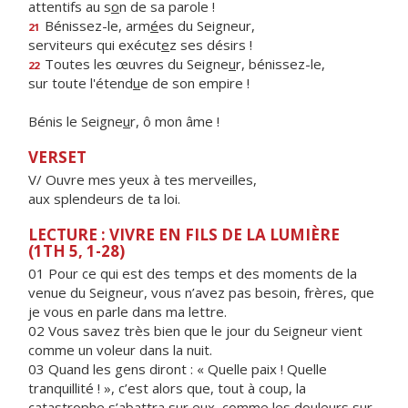
attentifs au s
o
n de sa parole !
Bénissez-le, arm
é
es du Seigneur,
21
serviteurs qui exécut
e
z ses désirs !
Toutes les œuvres du Seigne
u
r, bénissez-le,
22
sur toute l'étend
u
e de son empire !
Bénis le Seigne
u
r, ô mon âme !
VERSET
V/ Ouvre mes yeux à tes merveilles,
aux splendeurs de ta loi.
LECTURE : VIVRE EN FILS DE LA LUMIÈRE
(1TH 5, 1-28)
01 Pour ce qui est des temps et des moments de la
venue du Seigneur, vous n’avez pas besoin, frères, que
je vous en parle dans ma lettre.
02 Vous savez très bien que le jour du Seigneur vient
comme un voleur dans la nuit.
03 Quand les gens diront : « Quelle paix ! Quelle
tranquillité ! », c’est alors que, tout à coup, la
catastrophe s’abattra sur eux, comme les douleurs sur