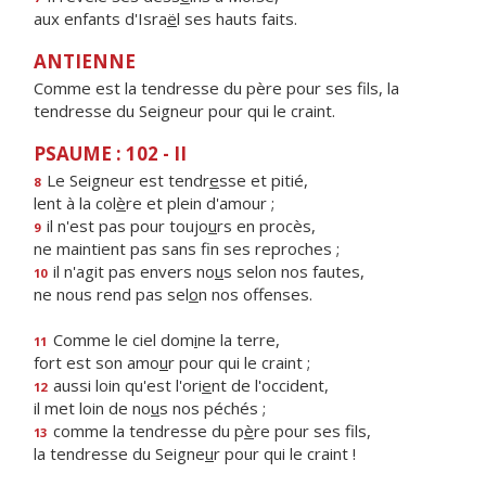
aux enfants d'Isra
ë
l ses hauts faits.
ANTIENNE
Comme est la tendresse du père pour ses fils, la
tendresse du Seigneur pour qui le craint.
PSAUME : 102 - II
Le Seigneur est tendr
e
sse et pitié,
8
lent à la col
è
re et plein d'amour ;
il n'est pas pour toujo
u
rs en procès,
9
ne maintient pas sans f
n ses reproches ;
il n'agit pas envers no
u
s selon nos fautes,
10
ne nous rend pas sel
o
n nos offenses.
Comme le ciel dom
i
ne la terre,
11
fort est son amo
u
r pour qui le craint ;
aussi loin qu'est l'ori
e
nt de l'occident,
12
il met loin de no
u
s nos péchés ;
comme la tendresse du p
è
re pour ses fils,
13
la tendresse du Seigne
u
r pour qui le craint !