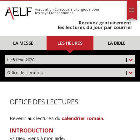
L'AELF
S'abonner
Association Épiscopale Liturgique
pour
les pays Francophones
Calendrier
Recevez gratuitement
Contact
les lectures du jour par courriel
LA MESSE
LES HEURES
LA BIBLE
Le
5 févr. 2020
|
Office des lectures
|
OFFICE DES LECTURES
Revenir aux lectures du
calendrier romain
.
INTRODUCTION
V/ Dieu, viens à mon aide,