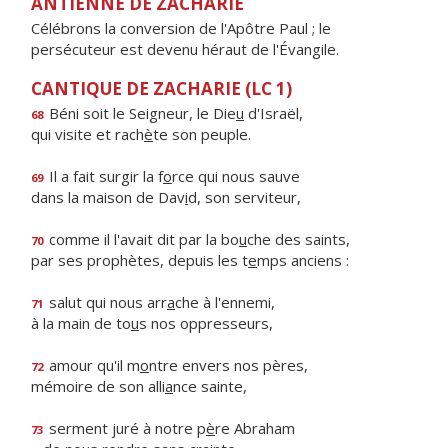
ANTIENNE DE ZACHARIE
Célébrons la conversion de l'Apôtre Paul ; le
persécuteur est devenu héraut de l'Évangile.
CANTIQUE DE ZACHARIE (LC 1)
Béni soit le Seigneur, le Die
u
d'Israël,
68
qui visite et rach
è
te son peuple.
Il a fait surgir la f
o
rce qui nous sauve
69
dans la maison de Dav
i
d, son serviteur,
comme il l'avait dit par la bo
u
che des saints,
70
par ses prophètes, depuis les t
e
mps anciens :
salut qui nous arr
a
che à l'ennemi,
71
à la main de to
u
s nos oppresseurs,
amour qu'il m
o
ntre envers nos pères,
72
mémoire de son alli
a
nce sainte,
serment juré à notre p
è
re Abraham
73