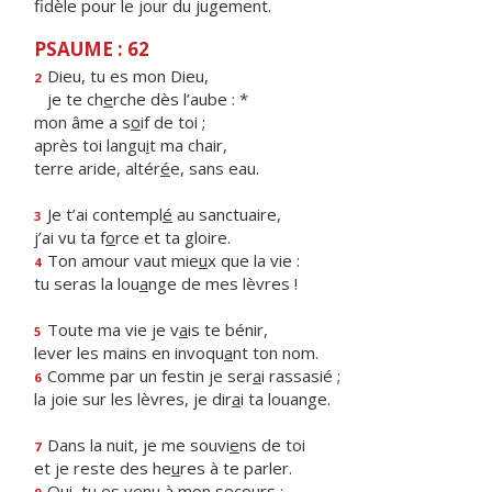
fidèle pour le jour du jugement.
PSAUME : 62
Dieu, tu es mon Dieu,
2
je te ch
e
rche dès l’aube : *
mon âme a s
o
if de toi ;
après toi langu
i
t ma chair,
terre aride, altér
é
e, sans eau.
Je t’ai contempl
é
au sanctuaire,
3
j’ai vu ta f
o
rce et ta gloire.
Ton amour vaut mie
u
x que la vie :
4
tu seras la lou
a
nge de mes lèvres !
Toute ma vie je v
a
is te bénir,
5
lever les mains en invoqu
a
nt ton nom.
Comme par un festin je ser
a
i rassasié ;
6
la joie sur les lèvres, je dir
a
i ta louange.
Dans la nuit, je me souvi
e
ns de toi
7
et je reste des he
u
res à te parler.
Oui, tu es ven
u
à mon secours :