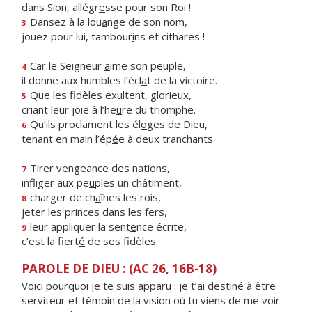
dans Sion, allégr
e
sse pour son Roi !
Dansez à la lou
a
nge de son nom,
3
jouez pour lui, tambour
i
ns et cithares !
Car le Seigneur
a
ime son peuple,
4
il donne aux humbles l’écl
a
t de la victoire.
Que les fidèles ex
u
ltent, glorieux,
5
criant leur joie à l’he
u
re du triomphe.
Qu’ils proclament les él
o
ges de Dieu,
6
tenant en main l’ép
é
e à deux tranchants.
Tirer venge
a
nce des nations,
7
infliger aux pe
u
ples un châtiment,
charger de ch
a
înes les rois,
8
jeter les pr
i
nces dans les fers,
leur appliquer la sent
e
nce écrite,
9
c’est la fiert
é
de ses fidèles.
PAROLE DE DIEU : (AC 26, 16B-18)
Voici pourquoi je te suis apparu : je t’ai destiné à être
serviteur et témoin de la vision où tu viens de me voir