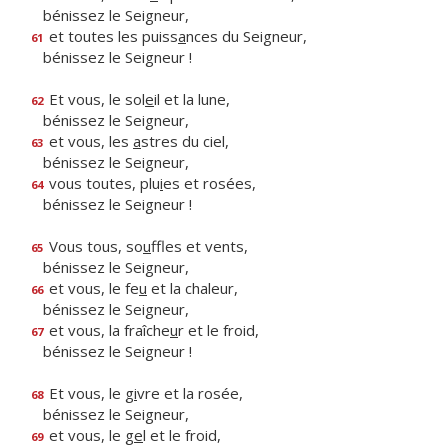
bénissez le Seigneur,
et toutes les puiss
a
nces du Seigneur,
61
bénissez le Seigneur !
Et vous, le sol
e
il et la lune,
62
bénissez le Seigneur,
et vous, les
a
stres du ciel,
63
bénissez le Seigneur,
vous toutes, plu
i
es et rosées,
64
bénissez le Seigneur !
Vous tous, so
u
ffles et vents,
65
bénissez le Seigneur,
et vous, le fe
u
et la chaleur,
66
bénissez le Seigneur,
et vous, la fraîche
u
r et le froid,
67
bénissez le Seigneur !
Et vous, le g
i
vre et la rosée,
68
bénissez le Seigneur,
et vous, le g
e
l et le froid,
69