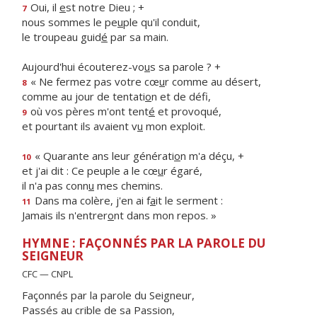
Oui, il
e
st notre Dieu ; +
7
nous sommes le pe
u
ple qu'il conduit,
le troupeau guid
é
par sa main.
Aujourd'hui écouterez-vo
u
s sa parole ? +
« Ne fermez pas votre cœ
u
r comme au désert,
8
comme au jour de tentati
o
n et de défi,
où vos pères m'ont tent
é
et provoqué,
9
et pourtant ils avaient v
u
mon exploit.
« Quarante ans leur générati
o
n m'a déçu, +
10
et j'ai dit : Ce peuple a le cœ
u
r égaré,
il n'a pas conn
u
mes chemins.
Dans ma colère, j'en ai f
a
it le serment :
11
Jamais ils n'entrer
o
nt dans mon repos. »
HYMNE : FAÇONNÉS PAR LA PAROLE DU
SEIGNEUR
CFC — CNPL
Façonnés par la parole du Seigneur,
Passés au crible de sa Passion,