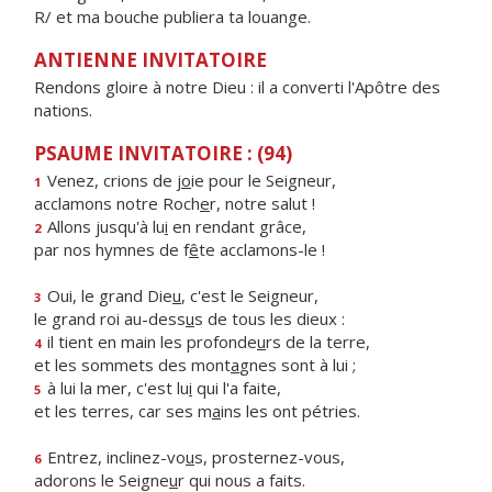
R/ et ma bouche publiera ta louange.
ANTIENNE INVITATOIRE
Rendons gloire à notre Dieu : il a converti l'Apôtre des
nations.
PSAUME INVITATOIRE : (94)
Venez, crions de j
o
ie pour le Seigneur,
1
acclamons notre Roch
e
r, notre salut !
Allons jusqu'à lu
i
en rendant grâce,
2
par nos hymnes de f
ê
te acclamons-le !
Oui, le grand Die
u
, c'est le Seigneur,
3
le grand roi au-dess
u
s de tous les dieux :
il tient en main les profonde
u
rs de la terre,
4
et les sommets des mont
a
gnes sont à lui ;
à lui la mer, c'est lu
i
qui l'a faite,
5
et les terres, car ses m
a
ins les ont pétries.
Entrez, inclinez-vo
u
s, prosternez-vous,
6
adorons le Seigne
u
r qui nous a faits.