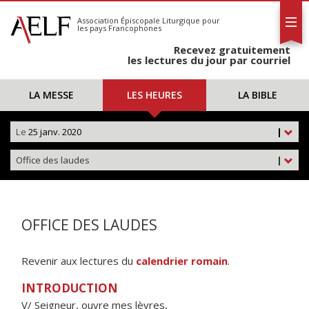
L'AELF
S'abonner
Association Épiscopale Liturgique
pour
les pays Francophones
Calendrier
Recevez gratuitement
Contact
les lectures du jour par courriel
LA MESSE
LES HEURES
LA BIBLE
Le
25 janv. 2020
|
Office des laudes
|
OFFICE DES LAUDES
Revenir aux lectures du
calendrier romain
.
INTRODUCTION
V/ Seigneur, ouvre mes lèvres,