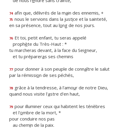
de nous r
e
ndre sans crainte,
afin que, délivrés de la m
a
in des ennemis, +
74
nous le servions dans la just
i
ce et la sainteté,
75
en sa présence, tout au l
o
ng de nos jours.
Et toi, petit enfant, tu seras appelé
76
proph
è
te du Très-Haut : *
tu marcheras devant, à la face du Seigneur,
et tu préparer
a
s ses chemins
pour donner à son peuple de conn
a
ître le salut
77
par la rémissi
o
n de ses péchés,
grâce à la tendresse, à l'amo
u
r de notre Dieu,
78
quand nous visite l'
a
stre d'en haut,
pour illuminer ceux qui habitent les ténèbres
79
et l'
o
mbre de la mort, *
pour conduire nos pas
au chem
i
n de la paix.