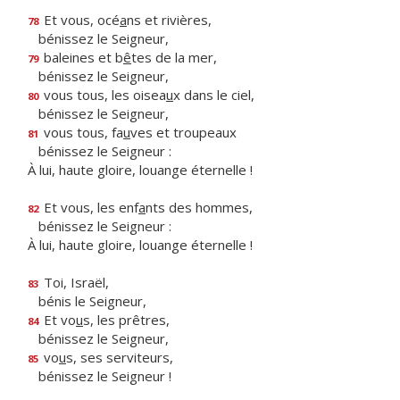
Et vous, océ
a
ns et rivières,
78
bénissez le Seigneur,
baleines et b
ê
tes de la mer,
79
bénissez le Seigneur,
vous tous, les oisea
u
x dans le ciel,
80
bénissez le Seigneur,
vous tous, fa
u
ves et troupeaux
81
bénissez le Seigneur :
À lui, haute gloire, louange éternelle !
Et vous, les enf
a
nts des hommes,
82
bénissez le Seigneur :
À lui, haute gloire, louange éternelle !
Toi, Israël,
83
bénis le Seigneur,
Et vo
u
s, les prêtres,
84
bénissez le Seigneur,
vo
u
s, ses serviteurs,
85
bénissez le Seigneur !