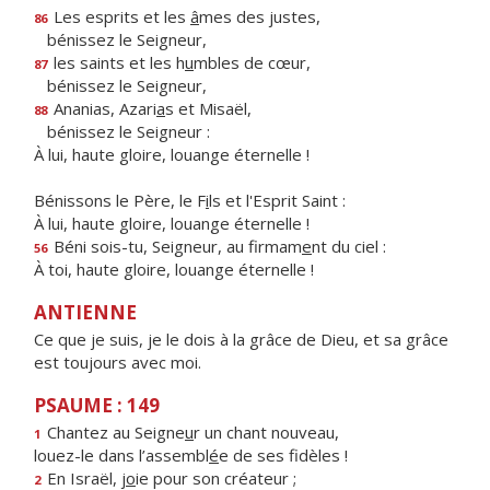
Les esprits et les
â
mes des justes,
86
bénissez le Seigneur,
les saints et les h
u
mbles de cœur,
87
bénissez le Seigneur,
Ananias, Azari
a
s et Misaël,
88
bénissez le Seigneur :
À lui, haute gloire, louange éternelle !
Bénissons le Père, le F
i
ls et l'Esprit Saint :
À lui, haute gloire, louange éternelle !
Béni sois-tu, Seigneur, au firmam
e
nt du ciel :
56
À toi, haute gloire, louange éternelle !
ANTIENNE
Ce que je suis, je le dois à la grâce de Dieu, et sa grâce
est toujours avec moi.
PSAUME : 149
Chantez au Seigne
u
r un chant nouveau,
1
louez-le dans l’assembl
é
e de ses fidèles !
En Israël, j
o
ie pour son créateur ;
2