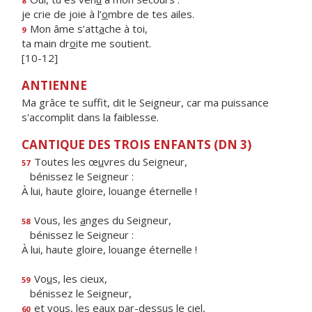
8
je crie de joie à l’
o
mbre de tes ailes.
Mon âme s’att
a
che à toi,
9
ta main dr
o
ite me soutient.
[10-12]
ANTIENNE
Ma grâce te suffit, dit le Seigneur, car ma puissance
s'accomplit dans la faiblesse.
CANTIQUE DES TROIS ENFANTS (DN 3)
Toutes les œ
u
vres du Seigneur,
57
bénissez le Seigneur :
À lui, haute gloire, louange éternelle !
Vous, les
a
nges du Seigneur,
58
bénissez le Seigneur :
À lui, haute gloire, louange éternelle !
Vo
u
s, les cieux,
59
bénissez le Seigneur,
et vous, les ea
u
x par-dessus le ciel,
60