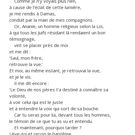
Comme je n’y voyais plus rien,
à cause de l’éclat de cette lumière,
je me rendis à Damas,
conduit par la main de mes compagnons.
Or, Ananie, un homme religieux selon la Loi,
à qui tous les Juifs résidant là rendaient un bon
témoignage,
vint se placer près de moi
et me dit :
‘Saul, mon frère,
retrouve la vue.’
Et moi, au même instant, je retrouvai la vue,
et je le vis.
Il me dit encore :
‘Le Dieu de nos pères t’a destiné à connaître sa
volonté,
à voir celui qui est le Juste
et à entendre la voix qui sort de sa bouche.
Car tu seras pour lui, devant tous les hommes,
le témoin de ce que tu as vu et entendu.
Et maintenant, pourquoi tarder ?
Lève-toi et reçois le baptême,