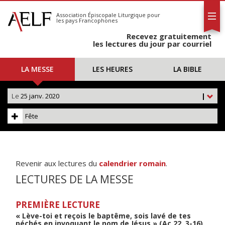
L'AELF
S'abonner
Association Épiscopale Liturgique
pour
les pays Francophones
Calendrier
Recevez gratuitement
Contact
les lectures du jour par courriel
LA MESSE
LES HEURES
LA BIBLE
Le
25 janv. 2020
|
Fête
Revenir aux lectures du
calendrier romain
.
LECTURES DE LA MESSE
PREMIÈRE LECTURE
« Lève-toi et reçois le baptême, sois lavé de tes
péchés en invoquant le nom de Jésus » (Ac 22, 3-16)