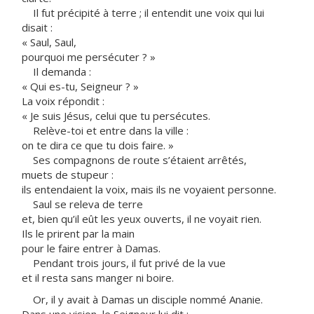
Il fut précipité à terre ; il entendit une voix qui lui
disait :
« Saul, Saul,
pourquoi me persécuter ? »
Il demanda :
« Qui es-tu, Seigneur ? »
La voix répondit :
« Je suis Jésus, celui que tu persécutes.
Relève-toi et entre dans la ville :
on te dira ce que tu dois faire. »
Ses compagnons de route s’étaient arrêtés,
muets de stupeur :
ils entendaient la voix, mais ils ne voyaient personne.
Saul se releva de terre
et, bien qu’il eût les yeux ouverts, il ne voyait rien.
Ils le prirent par la main
pour le faire entrer à Damas.
Pendant trois jours, il fut privé de la vue
et il resta sans manger ni boire.
Or, il y avait à Damas un disciple nommé Ananie.