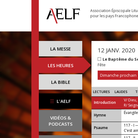
Association Épiscopale Lit
pour les pays Francophon
LA MESSE
12 JANV. 2020
Le Baptême du S
Fête
LES HEURES
Dimanche prochain
LA BIBLE
LECTURES
LAUDES
T
V/ Dieu,
L'AELF
Introduction
R/ Seign
Évangil
...
Hymne
VIDÉOS &
PODCASTS
117 - I 
Psaume
C’est ai
117 - II