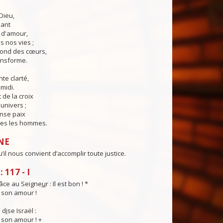
Dieu,
lant
t d'amour,
 nos vies ;
fond des cœurs,
ransforme.
te clarté,
midi.
 de la croix
'univers ;
nse paix
es les hommes.
NE
u’il nous convient d’accomplir toute justice.
 117 - I
âce au Seigne
u
r : Il est bon ! *
t son amour !
 d
i
se Israël :
t son amour ! +