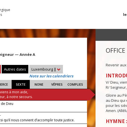
urgique
le
es
OFFICE
eigneur — Année A
Revenir aux
Autres dates
Luxembourg
|
INTROD
Note sur les calendriers
V/ Dieu, vie
IERCE
SEXTE
NONE
VÊPRES
COMPLIES
R/ Seigneur,
 viens à mon aide,
Gloire au Pèr
eur, à notre secours.
au Dieu qui e
e de Dieu
pour les siè
Amen. (Allélu
—
nsi qu’il nous convient d’accomplir toute justice.
HYMNE :