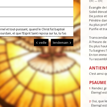
CFC — CFC
Évangile de 
Soleil étince
De justice e
Pénètre dans
Au plus pro
Purifie et t
rnel et tout-puissant, quand le Christ fut baptisé
Jourdain, et que l’Esprit Saint reposa sur lui, tu l’as
comme ton Fils bien-aimé ; accorde à tes fils
Transcendan
, nés de l’eau et de l’Esprit, de se garder toujours
À l'heure de 
veille
lendemain
sainte volonté.
Du plus haut
Tu baignes l
En ton imme
Tu rassembl
ANTIEN
C’est ainsi q
PSAUME :
Rendez gr
1
Étern
e
l es
Oui, que le
2
Étern
e
l es