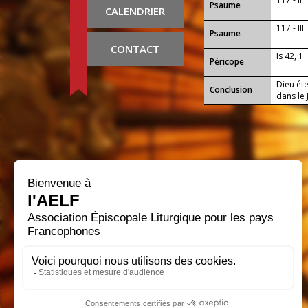
Psaume
CALENDRIER
117 - III
Psaume
CONTACT
Is 42, 1
Péricope
Dieu éte
Conclusion
dans le 
désigné 
adoptifs
dans ta 