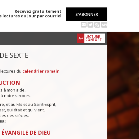
Recevez gratuitement
S'ABONNER
s lectures du jour par courriel
API
LECTURE
A+
CONFORT
 DE SEXTE
 lectures du
calendrier romain
.
UCTION
ns à mon aide,
 à notre secours.
e, et au Fils et au Saint-Esprit,
st, qui était et qui vient,
cles des siècles.
ia.)
 ÉVANGILE DE DIEU