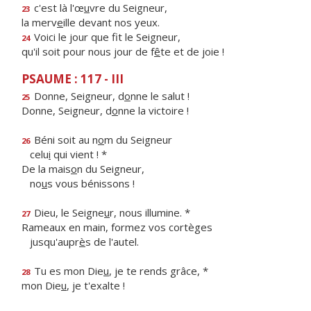
c'est là l'œ
u
vre du Seigneur,
23
la merv
e
ille devant nos yeux.
Voici le jour que f
t le Seigneur,
24
qu'il soit pour nous jour de f
ê
te et de joie !
PSAUME : 117 - III
Donne, Seigneur, d
o
nne le salut !
25
Donne, Seigneur, d
o
nne la victoire !
Béni soit au n
o
m du Seigneur
26
celu
i
qui vient ! *
De la mais
o
n du Seigneur,
no
u
s vous bénissons !
Dieu, le Seigne
u
r, nous illumine. *
27
Rameaux en main, formez vos cortèges
jusqu'aupr
è
s de l'autel.
Tu es mon Die
u
, je te rends grâce, *
28
mon Die
u
, je t'exalte !