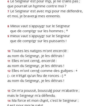
Le Seigneur est pour m
o
i, je ne crains pas ;
6
que pourrait un h
o
mme contre moi ?
Le Seigneur est avec m
o
i pour me défendre,
7
et moi, je braver
a
i mes ennemis.
Mieux vaut s'appuy
e
r sur le Seigneur
8
que de compt
e
r sur les hommes ; *
mieux vaut s'appuy
e
r sur le Seigneur
9
que de compt
e
r sur les puissants !
Toutes les nati
o
ns m'ont encerclé :
10
au nom du Seigne
u
r, je les détruis !
Elles m'ont cern
é
, encerclé :
11
au nom du Seigne
u
r, je les détruis !
Elles m'ont cern
é
comme des guêpes : +
12
(– ce n'ét
a
it qu'un feu de ronces –) *
au nom du Seigne
u
r, je les détruis !
On m'a poussé, bouscul
é
pour m'abattre ;
13
mais le Seigne
u
r m'a défendu.
Ma force et mon ch
a
nt, c'est le Seigneur ;
14
il est pour m
o
i le salut.