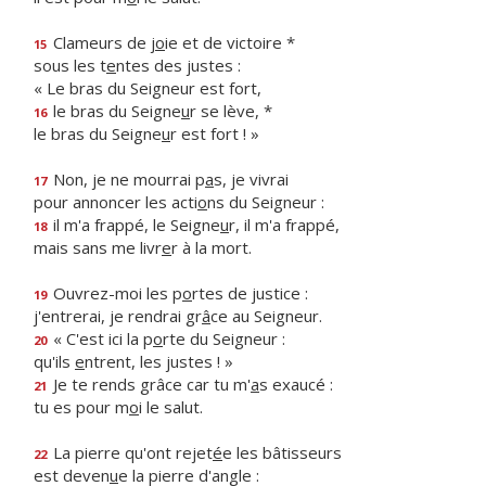
Clameurs de j
o
ie et de victoire *
15
sous les t
e
ntes des justes :
« Le bras du Seigneur est fort,
le bras du Seigne
u
r se lève, *
16
le bras du Seigne
u
r est fort ! »
Non, je ne mourrai p
a
s, je vivrai
17
pour annoncer les acti
o
ns du Seigneur :
il m'a frappé, le Seigne
u
r, il m'a frappé,
18
mais sans me livr
e
r à la mort.
Ouvrez-moi les p
o
rtes de justice :
19
j'entrerai, je rendrai gr
â
ce au Seigneur.
« C'est ici la p
o
rte du Seigneur :
20
qu'ils
e
ntrent, les justes ! »
Je te rends grâce car tu m'
a
s exaucé :
21
tu es pour m
o
i le salut.
La pierre qu'ont rejet
é
e les bâtisseurs
22
est deven
u
e la pierre d'angle :