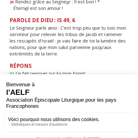
Rendez grâce au Seigne
u
r : Il est bon ! *
29
Étern
e
l est son amour !
PAROLE DE DIEU : IS 49, 6
Le Seigneur parle ainsi : C’est trop peu que tu sois mon
serviteur pour relever les tribus de Jacob et ramener
les rescapés d’Israël : je vais faire de toi la lumière des
nations, pour que mon salut parvienne jusqu’aux
extrémités de la terre.
RÉPONS
V/ J'ai fait reposer sur lui mon Esprit,
il sera la lumière des nations.
ORAISON
Dieu éternel et tout-puissant, quand le Christ fut
baptisé dans le Jourdain, et que l’Esprit Saint reposa sur
lui, tu l’as désigné comme ton Fils bien-aimé ; accorde à
tes fils adoptifs, nés de l’eau et de l’Esprit, de se
garder toujours dans ta sainte volonté.