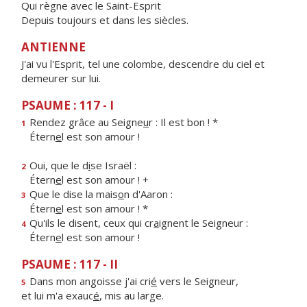
Qui règne avec le Saint-Esprit
Depuis toujours et dans les siècles.
ANTIENNE
J'ai vu l'Esprit, tel une colombe, descendre du ciel et
demeurer sur lui.
PSAUME : 117 - I
Rendez grâce au Seigne
u
r : Il est bon ! *
1
Étern
e
l est son amour !
Oui, que le d
i
se Israël :
2
Étern
e
l est son amour ! +
Que le dise la mais
o
n d'Aaron :
3
Étern
e
l est son amour ! *
Qu'ils le disent, ceux qui cr
a
ignent le Seigneur :
4
Étern
e
l est son amour !
PSAUME : 117 - II
Dans mon angoisse j'ai cri
é
vers le Seigneur,
5
et lui m'a exauc
é
, mis au large.