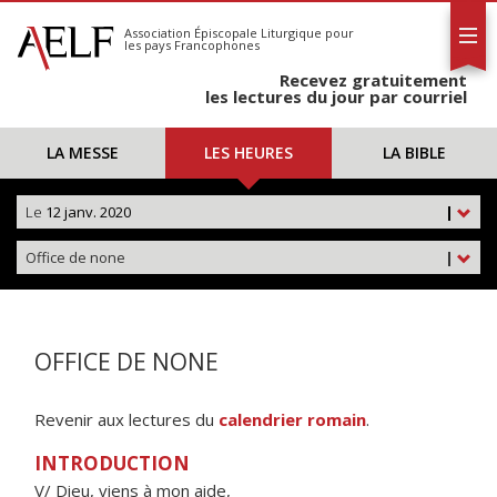
L'AELF
S'abonner
Association Épiscopale Liturgique
pour
les pays Francophones
Calendrier
Recevez gratuitement
Contact
les lectures du jour par courriel
LA MESSE
LES HEURES
LA BIBLE
Le
12 janv. 2020
|
Office de none
|
OFFICE DE NONE
Revenir aux lectures du
calendrier romain
.
INTRODUCTION
V/ Dieu, viens à mon aide,