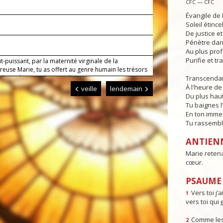
CFC — CFC
Évangile de 
Soleil étince
De justice e
Pénètre dans
Au plus pro
Purifie et t
t-puissant, par la maternité virginale de la
euse Marie, tu as offert au genre humain les trésors
 éternel ; accorde-nous de sentir qu’intervient en
Transcendan
veur celle qui nous permit d’accueillir l’auteur de la
À l'heure de 
veille
lendemain
us Christ, ton Fils, notre Seigneur. Lui qui règne.
Du plus haut
Tu baignes l
En ton imme
Tu rassembl
ANTIEN
Marie retena
cœur.
PSAUME 
Vers toi j’a
1
vers toi qui
Comme les 
2