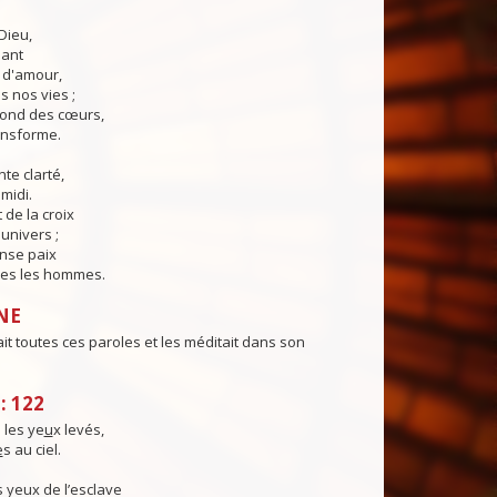
Dieu,
lant
t d'amour,
 nos vies ;
fond des cœurs,
ransforme.
te clarté,
midi.
 de la croix
'univers ;
nse paix
es les hommes.
NE
it toutes ces paroles et les méditait dans son
: 122
i les ye
u
x levés,
e
s au ciel.
yeux de l’esclave