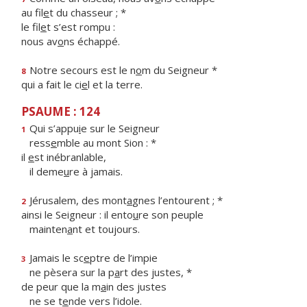
au fil
e
t du chasseur ; *
le fil
e
t s’est rompu :
nous av
o
ns échappé.
Notre secours est le n
o
m du Seigneur *
8
qui a fait le ci
e
l et la terre.
PSAUME : 124
Qui s’appu
i
e sur le Seigneur
1
ress
e
mble au mont Sion : *
il
e
st inébranlable,
il deme
u
re à jamais.
Jérusalem, des mont
a
gnes l’entourent ; *
2
ainsi le Seigneur : il ento
u
re son peuple
mainten
a
nt et toujours.
Jamais le sc
e
ptre de l’impie
3
ne pèsera sur la p
a
rt des justes, *
de peur que la m
a
in des justes
ne se t
e
nde vers l’idole.