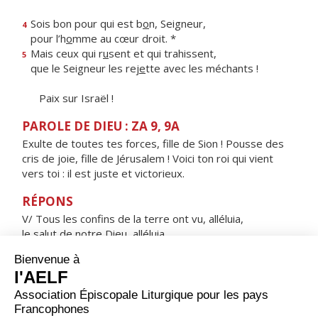
Sois bon pour qui est b
o
n, Seigneur,
4
pour l’h
o
mme au cœur droit. *
Mais ceux qui r
u
sent et qui trahissent,
5
que le Seigneur les rej
e
tte avec les méchants !
Paix sur Israël !
PAROLE DE DIEU : ZA 9, 9A
Exulte de toutes tes forces, fille de Sion ! Pousse des
cris de joie, fille de Jérusalem ! Voici ton roi qui vient
vers toi : il est juste et victorieux.
RÉPONS
V/ Tous les confins de la terre ont vu, alléluia,
le salut de notre Dieu, alléluia.
ORAISON
Dieu tout-puissant, par la maternité virginale de la
bienheureuse Marie, tu as offert au genre humain les
trésors du salut éternel ; accorde-nous de sentir