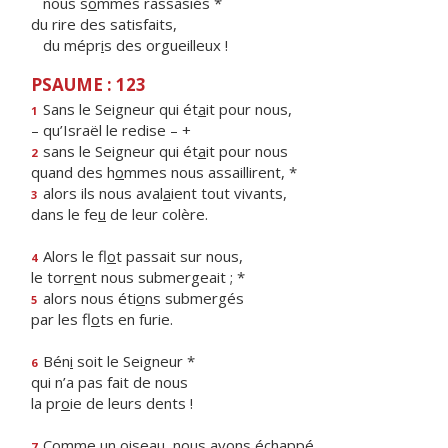
nous s
o
mmes rassasiés *
du rire des satisfaits,
du mépr
i
s des orgueilleux !
PSAUME : 123
Sans le Seigneur qui ét
a
it pour nous,
1
– qu’Israël le redise – +
sans le Seigneur qui ét
a
it pour nous
2
quand des h
o
mmes nous assaillirent, *
alors ils nous aval
a
ient tout vivants,
3
dans le fe
u
de leur colère.
Alors le fl
o
t passait sur nous,
4
le torr
e
nt nous submergeait ; *
alors nous éti
o
ns submergés
5
par les fl
o
ts en furie.
Bén
i
soit le Seigneur *
6
qui n’a pas fait de nous
la pr
o
ie de leurs dents !
Comme un oiseau, nous av
o
ns échappé
7