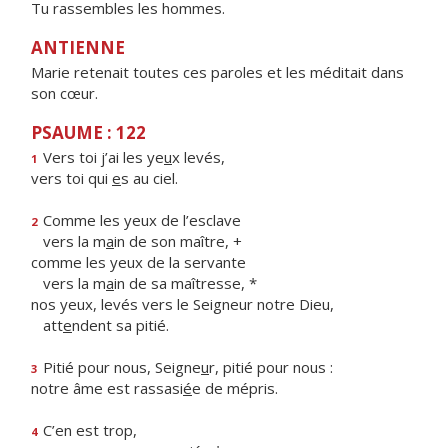
Tu rassembles les hommes.
ANTIENNE
Marie retenait toutes ces paroles et les méditait dans
son cœur.
PSAUME : 122
Vers toi j’ai les ye
u
x levés,
1
vers toi qui
e
s au ciel.
Comme les yeux de l’esclave
2
vers la m
a
in de son maître, +
comme les yeux de la servante
vers la m
a
in de sa maîtresse, *
nos yeux, levés vers le Seigneur notre Dieu,
att
e
ndent sa pitié.
Pitié pour nous, Seigne
u
r, pitié pour nous :
3
notre âme est rassasi
é
e de mépris.
C’en est trop,
4