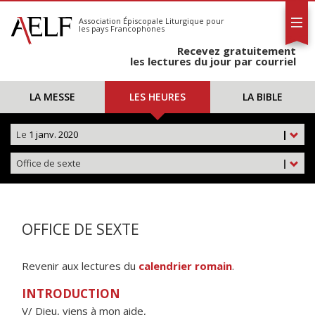
L'AELF
S'abonner
Association Épiscopale Liturgique
pour
les pays Francophones
Calendrier
Recevez gratuitement
Contact
les lectures du jour par courriel
LA MESSE
LES HEURES
LA BIBLE
Le
1 janv. 2020
|
Office de sexte
|
OFFICE DE SEXTE
Revenir aux lectures du
calendrier romain
.
INTRODUCTION
V/ Dieu, viens à mon aide,