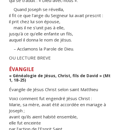
qui se traduit : « Dieu-avec-nous ».
Quand Joseph se réveilla,
il fit ce que l’ange du Seigneur lui avait prescrit :
il prit chez lui son épouse,
mais il ne s’unit pas à elle,
jusqu’à ce qu’elle enfante un fils,
auquel il donna le nom de Jésus.
– Acclamons la Parole de Dieu.
OU LECTURE BREVE
ÉVANGILE
« Généalogie de Jésus, Christ, fils de David » (Mt
1, 18-25)
Évangile de Jésus Christ selon saint Matthieu
Voici comment fut engendré Jésus Christ :
Marie, sa mère, avait été accordée en mariage à
Joseph ;
avant qu’ils aient habité ensemble,
elle fut enceinte
par l’action de l’Esprit Saint.