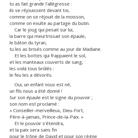
tu as fait grandir l’allégresse :
ils se réjouissent devant toi,
comme on se réjouit de la moisson,
comme on exulte au partage du butin.
Car le joug qui pesait sur lui,
la barre qui meurtrissait son épaule,
le bâton du tyran,
tu les as brisés comme au jour de Madiane.
Et les bottes qui frappaient le sol,
et les manteaux couverts de sang,
les voilà tous brûlés :
le feu les a dévorés.
Oui, un enfant nous est né,
un fils nous a été donné !
Sur son épaule est le signe du pouvoir ;
son nom est proclamé :
« Conseiller-merveilleux, Dieu-Fort,
Père-à-jamais, Prince-de-la-Paix. »
Et le pouvoir s’étendra,
et la paix sera sans fin
pour le trône de David et pour son règne