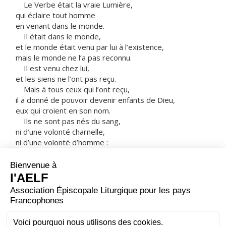
Le Verbe était la vraie Lumière,
qui éclaire tout homme
en venant dans le monde.
Il était dans le monde,
et le monde était venu par lui à l’existence,
mais le monde ne l’a pas reconnu.
Il est venu chez lui,
et les siens ne l’ont pas reçu.
Mais à tous ceux qui l’ont reçu,
il a donné de pouvoir devenir enfants de Dieu,
eux qui croient en son nom.
Ils ne sont pas nés du sang,
ni d’une volonté charnelle,
ni d’une volonté d’homme :
ils sont nés de Dieu.
Et le Verbe s’est fait chair,
il a habité parmi nous,
et nous avons vu sa gloire,
la gloire qu’il tient de son Père
comme Fils unique,
plein de grâce et de vérité.