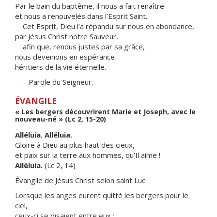
Par le bain du baptême, il nous a fait renaître
et nous a renouvelés dans l’Esprit Saint.
Cet Esprit, Dieu l’a répandu sur nous en abondance,
par Jésus Christ notre Sauveur,
afin que, rendus justes par sa grâce,
nous devenions en espérance
héritiers de la vie éternelle.
– Parole du Seigneur.
ÉVANGILE
« Les bergers découvrirent Marie et Joseph, avec le
nouveau-né » (Lc 2, 15-20)
Alléluia. Alléluia.
Gloire à Dieu au plus haut des cieux,
et paix sur la terre aux hommes, qu’Il aime !
Alléluia.
(Lc 2, 14)
Évangile de Jésus Christ selon saint Luc
Lorsque les anges eurent quitté les bergers pour le
ciel,
ceux-ci se disaient entre eux :