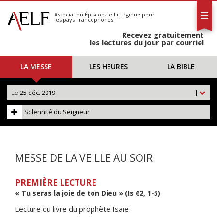
L'AELF
S'abonner
Association Épiscopale Liturgique
pour
les pays Francophones
Calendrier
Recevez gratuitement
Contact
les lectures du jour par courriel
LA MESSE
LES HEURES
LA BIBLE
Le
25 déc. 2019
|
Solennité du Seigneur
MESSE DE LA VEILLE AU SOIR
PREMIÈRE LECTURE
« Tu seras la joie de ton Dieu » (Is 62, 1-5)
Lecture du livre du prophète Isaïe