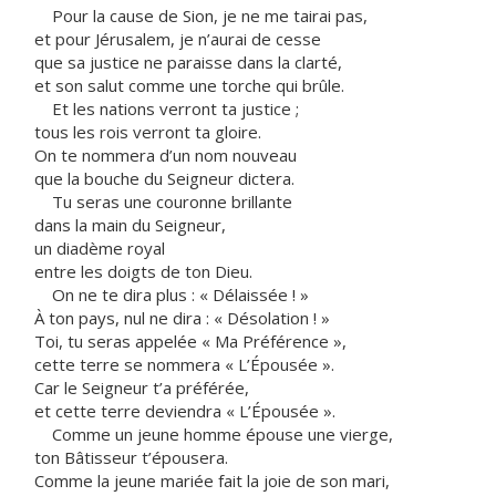
Pour la cause de Sion, je ne me tairai pas,
et pour Jérusalem, je n’aurai de cesse
que sa justice ne paraisse dans la clarté,
et son salut comme une torche qui brûle.
Et les nations verront ta justice ;
tous les rois verront ta gloire.
On te nommera d’un nom nouveau
que la bouche du Seigneur dictera.
Tu seras une couronne brillante
dans la main du Seigneur,
un diadème royal
entre les doigts de ton Dieu.
On ne te dira plus : « Délaissée ! »
À ton pays, nul ne dira : « Désolation ! »
Toi, tu seras appelée « Ma Préférence »,
cette terre se nommera « L’Épousée ».
Car le Seigneur t’a préférée,
et cette terre deviendra « L’Épousée ».
Comme un jeune homme épouse une vierge,
ton Bâtisseur t’épousera.
Comme la jeune mariée fait la joie de son mari,