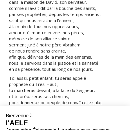
dans la maison de David, son serviteur,
comme il l’avait dit par la bouche des saints,
par ses prophètes, depuis les temps anciens :
salut qui nous arrache à l’ennemi,
à la main de tous nos oppresseurs,
amour qu’il montre envers nos pères,
mémoire de son alliance sainte ;
serment juré à notre père Abraham
de nous rendre sans crainte,
afin que, délivrés de la main des ennemis,
nous le servions dans la justice et la sainteté,
en sa présence, tout au long de nos jours.
Toi aussi, petit enfant, tu seras appelé
prophète du Très-Haut ;
tu marcheras devant, à la face du Seigneur,
et tu prépareras ses chemins,
pour donner à son peuple de connaître le salut
par la rémission de ses péchés,
grâce à la tendresse, à l’amour de notre Dieu,
quand nous visite l’astre d’en haut,
pour illuminer ceux qui habitent les ténèbres