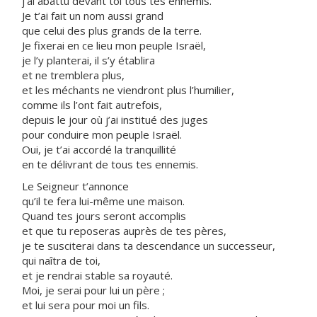
j’ai abattu devant toi tous tes ennemis.
Je t’ai fait un nom aussi grand
que celui des plus grands de la terre.
Je fixerai en ce lieu mon peuple Israël,
je l’y planterai, il s’y établira
et ne tremblera plus,
et les méchants ne viendront plus l’humilier,
comme ils l’ont fait autrefois,
depuis le jour où j’ai institué des juges
pour conduire mon peuple Israël.
Oui, je t’ai accordé la tranquillité
en te délivrant de tous tes ennemis.
Le Seigneur t’annonce
qu’il te fera lui-même une maison.
Quand tes jours seront accomplis
et que tu reposeras auprès de tes pères,
je te susciterai dans ta descendance un successeur,
qui naîtra de toi,
et je rendrai stable sa royauté.
Moi, je serai pour lui un père ;
et lui sera pour moi un fils.