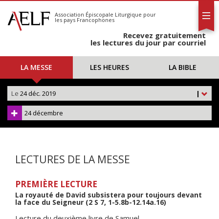
L'AELF
S'abonner
Association Épiscopale Liturgique
pour
les pays Francophones
Calendrier
Recevez gratuitement
Contact
les lectures du jour par courriel
LA MESSE
LES HEURES
LA BIBLE
Le
24 déc. 2019
|
24 décembre
LECTURES DE LA MESSE
PREMIÈRE LECTURE
La royauté de David subsistera pour toujours devant
la face du Seigneur (2 S 7, 1-5.8b-12.14a.16)
Lecture du deuxième livre de Samuel