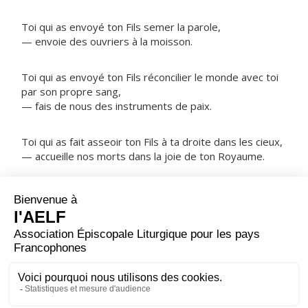
Toi qui as envoyé ton Fils semer la parole,
— envoie des ouvriers à la moisson.
Toi qui as envoyé ton Fils réconcilier le monde avec toi
par son propre sang,
— fais de nous des instruments de paix.
Toi qui as fait asseoir ton Fils à ta droite dans les cieux,
— accueille nos morts dans la joie de ton Royaume.
NOTRE PÈRE
ORAISON
Seigneur, maître du monde, nous te supplions
humblement : permets que l'Apôtre saint André, après
avoir évangélisé et guidé ton Église, ne cesse
d'intercéder pour nous.