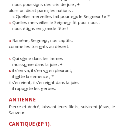
nous poussi
o
ns des cris de joie ; +
alors on disait parm
i
les nations :
« Quelles merveilles fait pour e
u
x le Seigneur ! » *
Quelles merveilles le Seigne
u
r fit pour nous :
3
nous éti
o
ns en grande fête !
Ramène, Seigne
u
r, nos captifs,
4
comme les torr
e
nts au désert.
Qui s
è
me dans les larmes
5
moiss
o
nne dans la joie : +
il s’en va, il s’en v
a
en pleurant,
6
il j
e
tte la semence ; *
il s’en vient, il s’en vi
e
nt dans la joie,
il rapp
o
rte les gerbes.
ANTIENNE
Pierre et André, laissant leurs filets, suivirent Jésus, le
Sauveur.
CANTIQUE (EP 1).