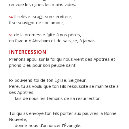
renvoie les r
i
ches les mains vides.
Il relève Isra
ë
l, son serviteur,
54
il se souvi
e
nt de son amour,
de la promesse f
a
ite à nos pères,
55
en faveur d'Abraham et de sa r
a
ce, à jamais.
INTERCESSION
Prenons appui sur la foi qui nous vient des Apôtres et
prions Dieu pour son peuple saint :
R/ Souviens-toi de ton Église, Seigneur.
Père, tu as voulu que ton Fils ressuscité se manifeste à
ses Apôtres,
— fais de nous les témoins de sa résurrection.
Toi qui as envoyé ton Fils porter aux pauvres la Bonne
Nouvelle,
— donne-nous d'annoncer l'Évangile.