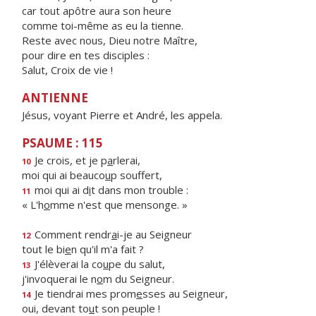
car tout apôtre aura son heure
comme toi-même as eu la tienne.
Reste avec nous, Dieu notre Maître,
pour dire en tes disciples :
Salut, Croix de vie !
ANTIENNE
Jésus, voyant Pierre et André, les appela.
PSAUME : 115
Je crois, et je p
a
rlerai,
10
moi qui ai beauco
u
p souffert,
moi qui ai d
i
t dans mon trouble :
11
« L'h
o
mme n'est que mensonge. »
Comment rendr
a
i-je au Seigneur
12
tout le bi
e
n qu'il m'a fait ?
J'élèverai la co
u
pe du salut,
13
j'invoquerai le n
o
m du Seigneur.
Je tiendrai mes prom
e
sses au Seigneur,
14
oui, devant to
u
t son peuple !