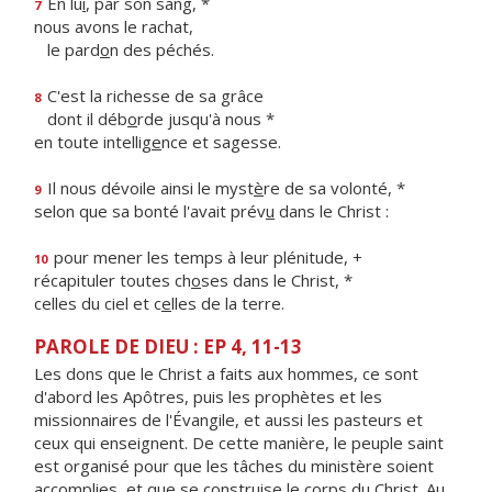
En lu
i
, par son sang, *
7
nous avons le rachat,
le pard
o
n des péchés.
C'est la richesse de sa grâce
8
dont il déb
o
rde jusqu'à nous *
en toute intellig
e
nce et sagesse.
Il nous dévoile ainsi le myst
è
re de sa volonté, *
9
selon que sa bonté l'avait prév
u
dans le Christ :
pour mener les temps à leur plénitude, +
10
récapituler toutes ch
o
ses dans le Christ, *
celles du ciel et c
e
lles de la terre.
PAROLE DE DIEU : EP 4, 11-13
Les dons que le Christ a faits aux hommes, ce sont
d'abord les Apôtres, puis les prophètes et les
missionnaires de l'Évangile, et aussi les pasteurs et
ceux qui enseignent. De cette manière, le peuple saint
est organisé pour que les tâches du ministère soient
accomplies, et que se construise le corps du Christ. Au