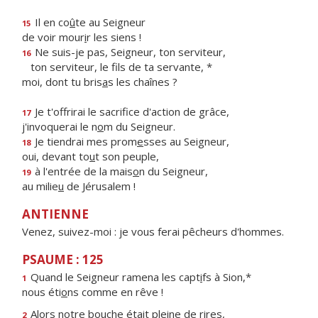
Il en co
û
te au Seigneur
15
de voir mour
i
r les siens !
Ne suis-je pas, Seigneur, ton serviteur,
16
ton serviteur, le f
ls de ta servante, *
moi, dont tu bris
a
s les chaînes ?
Je t'offrirai le sacrif
ce d'action de grâce,
17
j'invoquerai le n
o
m du Seigneur.
Je tiendrai mes prom
e
sses au Seigneur,
18
oui, devant to
u
t son peuple,
à l'entrée de la mais
o
n du Seigneur,
19
au milie
u
de Jérusalem !
ANTIENNE
Venez, suivez-moi : je vous ferai pêcheurs d'hommes.
PSAUME : 125
Quand le Seigneur ramena les capt
i
fs à Sion,*
1
nous éti
o
ns comme en rêve !
Alors notre bouche était pl
e
ine de rires,
2