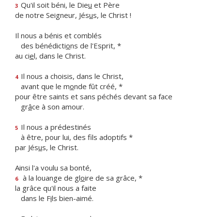
Qu'il soit béni, le Die
u
et Père
3
de notre Seigneur, Jés
u
s, le Christ !
Il nous a bénis et comblés
des bénédicti
o
ns de l'Esprit, *
au ci
e
l, dans le Christ.
Il nous a choisis, dans le Christ,
4
avant que le m
o
nde fût créé, *
pour être saints et sans péchés devant sa face
gr
â
ce à son amour.
Il nous a prédestinés
5
à être, pour lui, des f
ls adoptifs *
par Jés
u
s, le Christ.
Ainsi l'a voulu sa bonté,
à la louange de gl
o
ire de sa grâce, *
6
la grâce qu'il nous a faite
dans le F
i
ls bien-aimé.