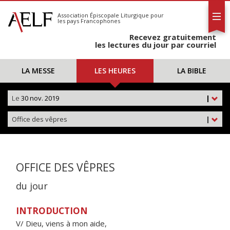
L'AELF
S'abonner
Association Épiscopale Liturgique
pour
les pays Francophones
Calendrier
Recevez gratuitement
Contact
les lectures du jour par courriel
LA MESSE
LES HEURES
LA BIBLE
Le
30 nov. 2019
|
Office des vêpres
|
OFFICE DES VÊPRES
du jour
INTRODUCTION
V/ Dieu, viens à mon aide,