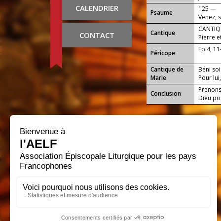
CALENDRIER
125 —
Psaume
Venez, 
CANTIQU
Cantique
CONTACT
Pierre et
Sauveur
Ep 4, 11
Péricope
Cantique de
Béni soi
Marie
Pour lui
Prenons 
Conclusion
Dieu pou