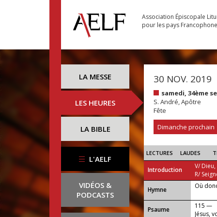
Association Épiscopale Lit
pour les pays Francophon
LA MESSE
30 NOV. 2019
samedi, 34ème s
S. André, Apôtre
LES HEURES
Fête
Dimanche prochain
LA BIBLE
LECTURES
LAUDES
T
L'AELF
V/ Dieu,
Introduction
R/ Seign
VIDÉOS &
Où donc
...
Hymne
PODCASTS
115 —
Psaume
Jésus, v