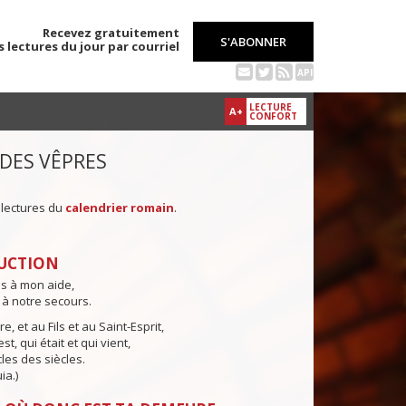
Recevez gratuitement
S'ABONNER
s lectures du jour par courriel
API
LECTURE
A+
CONFORT
 DES VÊPRES
 lectures du
calendrier romain
.
UCTION
ns à mon aide,
 à notre secours.
e, et au Fils et au Saint-Esprit,
st, qui était et qui vient,
cles des siècles.
ia.)