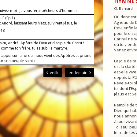
HYMNE :
Cl. Bernard 
suivez-moi : je vous ferai pêcheurs d'hommes.
Où donc est
E (Ep 1). —
Agneau de Di
 André, laissant leurs filets, suivirent Jésus, le
Est-il enfin 
.
-13
pour le disc
Car nul ne sa
s-tu, André, Apôtre de Dieu et disciple du Christ !
où tu viendr
, comme ton frère, tu as subi le martyre.
Venez et voy
appui sur la foi qui nous vient des Apôtres et prions
r son peuple saint :
La joie de t
est la clarté
est-elle vi
veille
lendemain
depuis ta P
Révèle-toi p
toi dont l'Es
Jésus est Se
Remplis de 
Dieu qui hab
nous annonç
à tout vivant
Toi seul pe
le cri de tes