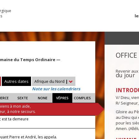
urgique
le
es
OFFICE
emaine du Temps Ordinaire —
Revenir aux
du jour
Autres dates
Afrique du Nord
|
Note sur les calendriers
INTROD
V/ Dieu, vie
IERCE
SEXTE
NONE
VÊPRES
COMPLIES
R/ Seigneur,
 viens à mon aide,
eur, à notre secours.
Gloire au Pèr
au Dieu qui e
 est ta demeure
pour les siè
Amen. (Allélu
oyant Pierre et André, les appela.