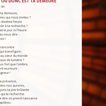
 OÙ DONC EST TA DEMEURE
— SM
 ta demeure,
eu qui nous invites ?
la dixième heure
iple à ta recherche ?
it le jour ni l'heure
as nous dire :
ez !
a rencontre
 qui transfigure ;
ve au cœur du monde
âque de lumière ?
lus fort que l'ombre,
prit murmure :
igneur !
ta présence,
ites nos aurores,
ons ta joie brûlante
 qui te recherche.
ux dire où prend naissance
 apôtres :