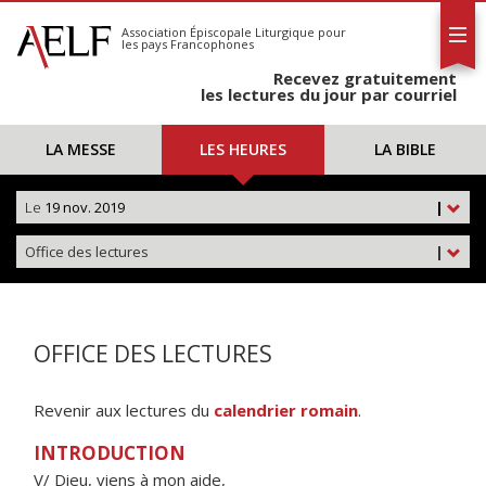
L'AELF
S'abonner
Association Épiscopale Liturgique
pour
les pays Francophones
Calendrier
Recevez gratuitement
Contact
les lectures du jour par courriel
LA MESSE
LES HEURES
LA BIBLE
Le
19 nov. 2019
|
Office des lectures
|
OFFICE DES LECTURES
Revenir aux lectures du
calendrier romain
.
INTRODUCTION
V/ Dieu, viens à mon aide,