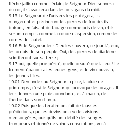
flèche jaillira comme l’éclair ; le Seigneur Dieu sonnera
du cor, il s’avancera dans les ouragans du midi.
9.15 Le Seigneur de l’univers les protégera, ils
mangeront et piétineront les pierres de fronde, ils
boiront, en faisant du tapage comme pris de vin, et ils
seront remplis comme la coupe d’aspersion, comme les
cornes de l’autel.
9.16 Et le Seigneur leur Dieu les sauvera, ce jour-là, eux,
les brebis de son peuple. Oui, des pierres de diadème
scintilleront sur sa terre ;
9.17 oui, quelle prospérité, quelle beauté que la leur ! Le
froment épanouira les jeunes gens, et le vin nouveau,
les jeunes filles.
10.01 Demandez au Seigneur la pluie, la pluie de
printemps ; c’est le Seigneur qui provoque les orages. Il
leur donnera une pluie abondante, et à chacun, de
l’herbe dans son champ.
10.02 Puisque les terafim ont fait de fausses
prédictions, que les devins ont eu des visions
mensongères, puisqu’ils ont débité des songes
trompeurs et donné de vaines consolations, voilà