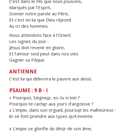
C’est dans le Fils que nous pouvons,
Marqués par l’Esprit,
Donner notre parole au Père,
Et c’est en lui que Dieu répond
Au cri des hommes.
Nous attendons face à l’Orient
Les signes du Jour :
Jésus doit revenir en gloire,
Et l’amour seul peut dans nos vies
Gagner sa Pâque.
ANTIENNE
C'est lui qui délivrera le pauvre aux abois.
PSAUME : 9 B - I
Pourquoi, Seigne
u
r, es-tu si loin ?
1
Pourquoi te cach
e
r aux jours d'angoisse ?
L'impie, dans son orgueil, poursu
i
t les malheureux :
2
ils se font prendre aux r
u
ses qu'il invente.
L'impie se glorifie du dés
i
r de son âme,
3