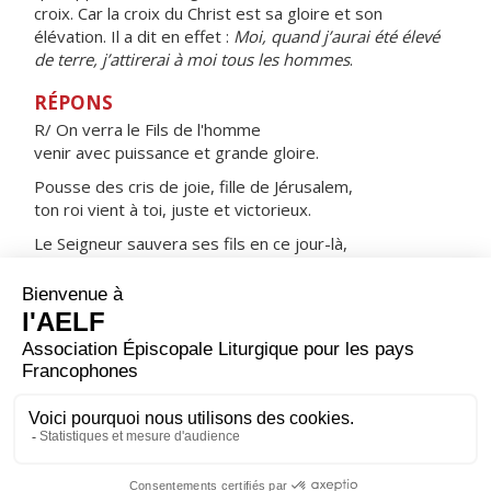
croix. Car la croix du Christ est sa gloire et son
élévation. Il a dit en effet :
Moi, quand j’aurai été élevé
de terre, j’attirerai à moi tous les hommes
.
RÉPONS
R/ On verra le Fils de l'homme
venir avec puissance et grande gloire.
Pousse des cris de joie, fille de Jérusalem,
ton roi vient à toi, juste et victorieux.
Le Seigneur sauvera ses fils en ce jour-là,
comme un troupeau, il paîtra son peuple.
ORAISON
Dieu créateur et maître de toutes choses, regarde-
nous, et pour que nous ressentions l’effet de ton
amour, accorde-nous de te servir avec un cœur sans
partage.