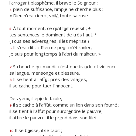
l'arrogant blasphème, il br
a
ve le Seigneur ;
plein de suffisance, l'imp
i
e ne cherche plus :
4
« Dieu n'est rien », voil
à
toute sa ruse.
À tout moment, ce qu'il f
a
it réussit ; +
5
tes sentences le dom
i
nent de très haut. *
(Tous ses advers
a
ires, il les méprise.)
Il s'est dit : « Rien ne pe
u
t m'ébranler,
6
je suis pour longtemps à l'abr
i
du malheur. »
Sa bouche qui maudit n'est que fra
u
de et violence,
7
sa langue, mens
o
nge et blessure.
Il se tient à l'aff
û
t près des villages,
8
il se cache pour tu
e
r l'innocent.
Des yeux, il ép
i
e le faible,
il se cache à l'affût, comme un li
o
n dans son fourré ;
9
il se tient à l'affût pour surpr
e
ndre le pauvre,
il attire le pauvre, il le pr
e
nd dans son filet.
Il se b
a
isse, il se tapit ;
10