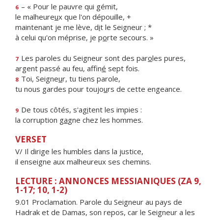
– « Pour le pauvre qui gémit,
6
le malheure
u
x que l'on dépouille, +
maintenant je me lève, d
i
t le Seigneur ; *
à celui qu'on méprise, je p
o
rte secours. »
Les paroles du Seigneur sont des par
o
les pures,
7
argent passé au feu, affin
é
sept fois.
Toi, Seigne
u
r, tu tiens parole,
8
tu nous gardes pour toujo
u
rs de cette engeance.
De tous côtés, s'ag
i
tent les impies :
9
la corruption g
a
gne chez les hommes.
VERSET
V/ Il dirige les humbles dans la justice,
il enseigne aux malheureux ses chemins.
LECTURE : ANNONCES MESSIANIQUES (ZA 9,
1-17; 10, 1-2)
9.01 Proclamation. Parole du Seigneur au pays de
Hadrak et de Damas, son repos, car le Seigneur a les