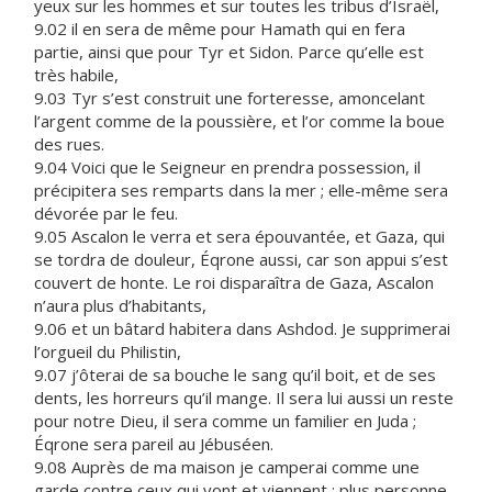
yeux sur les hommes et sur toutes les tribus d’Israël,
9.02 il en sera de même pour Hamath qui en fera
partie, ainsi que pour Tyr et Sidon. Parce qu’elle est
très habile,
9.03 Tyr s’est construit une forteresse, amoncelant
l’argent comme de la poussière, et l’or comme la boue
des rues.
9.04 Voici que le Seigneur en prendra possession, il
précipitera ses remparts dans la mer ; elle-même sera
dévorée par le feu.
9.05 Ascalon le verra et sera épouvantée, et Gaza, qui
se tordra de douleur, Éqrone aussi, car son appui s’est
couvert de honte. Le roi disparaîtra de Gaza, Ascalon
n’aura plus d’habitants,
9.06 et un bâtard habitera dans Ashdod. Je supprimerai
l’orgueil du Philistin,
9.07 j’ôterai de sa bouche le sang qu’il boit, et de ses
dents, les horreurs qu’il mange. Il sera lui aussi un reste
pour notre Dieu, il sera comme un familier en Juda ;
Éqrone sera pareil au Jébuséen.
9.08 Auprès de ma maison je camperai comme une
garde contre ceux qui vont et viennent : plus personne