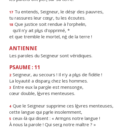
Tu entends, Seigneur, le dés
i
r des pauvres,
17
tu rassures leur cœ
u
r, tu les écoutes.
Que justice soit rendue à l'orphelin,
18
qu'il n'y ait pl
u
s d'opprimé, *
et que tremble le mortel, n
é
de la terre !
ANTIENNE
Les paroles du Seigneur sont véridiques.
PSAUME : 11
Seigneur, au secours ! Il n'y a pl
u
s de fidèle !
2
La loyauté a dispar
u
chez les hommes.
Entre eux la par
o
le est mensonge,
3
cœur double, l
è
vres menteuses.
Que le Seigneur supprime ces l
è
vres menteuses,
4
cette langue qui p
a
rle insolemment,
ceux-là qui disent : « Arm
o
ns notre langue !
5
À nous la parole ! Qui ser
a
notre maître ? »