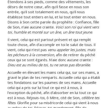
Étendons à ses pieds, comme des vêtements, les
désirs de notre cœur, afin qu’il fasse en nous son
entrée, qu’il soit totalement en nous, qu’il nous
établisse tout entiers en lui, et lui tout entier en nous.
Disons à Sion cette parole du prophète : Confiance, fille
de Sion, n’aie aucune crainte.
Voici son roi qui vient vers
toi, humble et monté sur un âne, un âne tout jeune
.
Il vient, celui qui est partout présent et qui remplit
toute chose, afin d’accomplir en toi le salut de tous. Il
vient, celui qui n’est pas
venu appeler les justes, mais
les pécheurs à la conversion
, afin de retirer du péché
ceux qui se sont égarés. N’aie donc aucune crainte :
Dieu est au milieu de toi, tu ne seras pas ébranlée
.
Accueille en élevant les mains celui qui, sur ses mains, a
gravé le plan de tes remparts. Accueille celui qui a établi
tes fondations sur les paumes de ses mains. Accueille
celui qui a pris sur lui tout ce qui est à nous, à
l’exception du péché, afin d’absorber en lui tout ce qui
est à nous. Réjouis-toi, ô Mère, cité de Sion,
célèbre tes
fêtes
. Glorifie pour sa miséricorde celui qui vient à nous
au milieu de toi. Réjouis-toi grandement, fille de