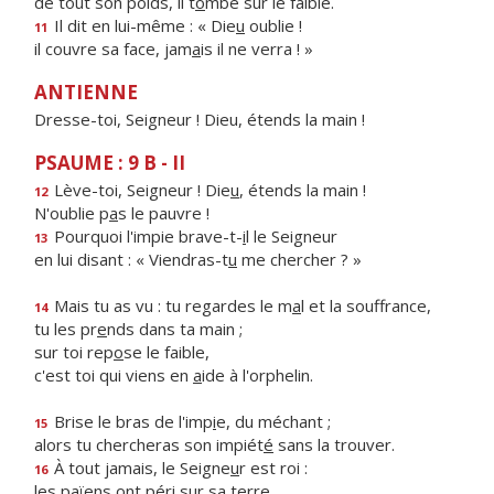
de tout son poids, il t
o
mbe sur le faible.
Il dit en lui-même : « Die
u
oublie !
11
il couvre sa face, jam
a
is il ne verra ! »
ANTIENNE
Dresse-toi, Seigneur ! Dieu, étends la main !
PSAUME : 9 B - II
Lève-toi, Seigneur ! Die
u
, étends la main !
12
N'oublie p
a
s le pauvre !
Pourquoi l'impie brave-t-
i
l le Seigneur
13
en lui disant : « Viendras-t
u
me chercher ? »
Mais tu as vu : tu regardes le m
a
l et la souffrance,
14
tu les pr
e
nds dans ta main ;
sur toi rep
o
se le faible,
c'est toi qui viens en
a
ide à l'orphelin.
Brise le bras de l'imp
i
e, du méchant ;
15
alors tu chercheras son impiét
é
sans la trouver.
À tout jamais, le Seigne
u
r est roi :
16
les païens ont pér
i
sur sa terre.