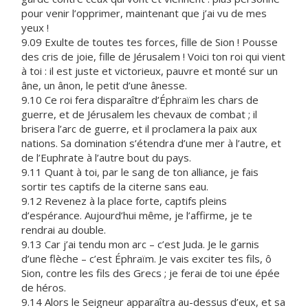
pour venir l’opprimer, maintenant que j’ai vu de mes
yeux !
9.09 Exulte de toutes tes forces, fille de Sion ! Pousse
des cris de joie, fille de Jérusalem ! Voici ton roi qui vient
à toi : il est juste et victorieux, pauvre et monté sur un
âne, un ânon, le petit d’une ânesse.
9.10 Ce roi fera disparaître d’Éphraïm les chars de
guerre, et de Jérusalem les chevaux de combat ; il
brisera l’arc de guerre, et il proclamera la paix aux
nations. Sa domination s’étendra d’une mer à l’autre, et
de l’Euphrate à l’autre bout du pays.
9.11 Quant à toi, par le sang de ton alliance, je fais
sortir tes captifs de la citerne sans eau.
9.12 Revenez à la place forte, captifs pleins
d’espérance. Aujourd’hui même, je l’affirme, je te
rendrai au double.
9.13 Car j’ai tendu mon arc – c’est Juda. Je le garnis
d’une flèche – c’est Éphraïm. Je vais exciter tes fils, ô
Sion, contre les fils des Grecs ; je ferai de toi une épée
de héros.
9.14 Alors le Seigneur apparaîtra au-dessus d’eux, et sa