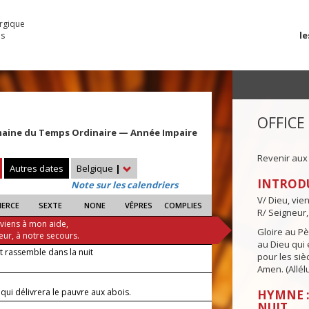
urgique
le
es
OFFICE
maine du Temps Ordinaire — Année Impaire
Revenir aux
Autres dates
Belgique
|
INTROD
Note sur les calendriers
V/ Dieu, vie
IERCE
SEXTE
NONE
VÊPRES
COMPLIES
R/ Seigneur,
 viens à mon aide,
Gloire au Pèr
eur, à notre secours.
au Dieu qui e
t rassemble dans la nuit
pour les siè
Amen. (Allélu
—
i qui délivrera le pauvre aux abois.
HYMNE :
NUIT
—