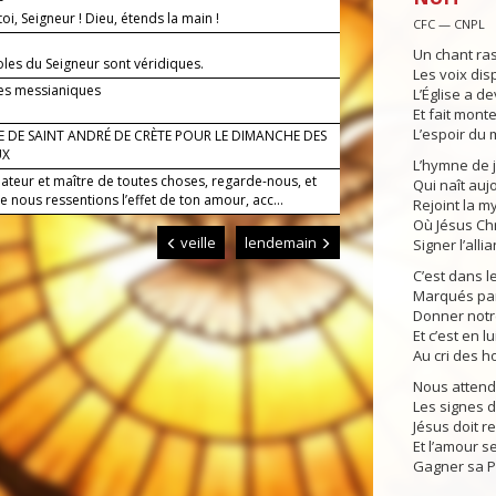
oi, Seigneur ! Dieu, étends la main !
CFC — CNPL
Un chant ra
oles du Seigneur sont véridiques.
Les voix dis
s messianiques
L’Église a d
Et fait mont
L’espoir du
E DE SAINT ANDRÉ DE CRÈTE POUR LE DIMANCHE DES
UX
L’hymne de j
éateur et maître de toutes choses, regarde-nous, et
Qui naît auj
 nous ressentions l’effet de ton amour, acc...
Rejoint la m
Où Jésus Chri
veille
lendemain
Signer l’allia
C’est dans l
Marqués par 
Donner notr
Et c’est en 
Au cri des 
Nous attendo
Les signes du
Jésus doit re
Et l’amour s
Gagner sa 