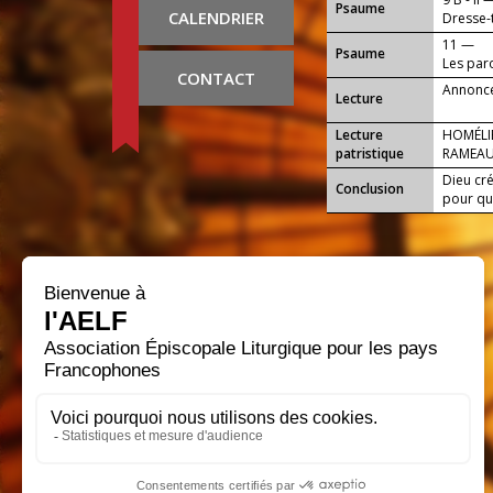
Psaume
CALENDRIER
Dresse-t
11 —
Psaume
Les par
CONTACT
Annonce
Lecture
Lecture
HOMÉLI
patristique
RAMEA
Dieu cr
Conclusion
pour que