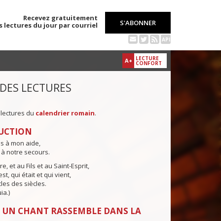
Recevez gratuitement
S'ABONNER
s lectures du jour par courriel
API
LECTURE
A+
CONFORT
 DES LECTURES
 lectures du
calendrier romain
.
UCTION
ns à mon aide,
 à notre secours.
e, et au Fils et au Saint-Esprit,
st, qui était et qui vient,
cles des siècles.
ia.)
 UN CHANT RASSEMBLE DANS LA