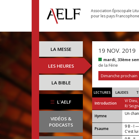
Association Épiscopale Lit
pour les pays Francophon
LA MESSE
19 NOV. 2019
mardi, 33ème se
de la Férie
LES HEURES
Dimanche prochain
LA BIBLE
LECTURES
LAUDES
T
V/ Dieu,
L'AELF
Introduction
R/ Seign
Un chan
...
Hymne
VIDÉOS &
PODCASTS
9 B - I 
Psaume
C'est lu
9 B - II 