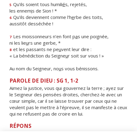
Qu’ils soient tous humili
é
s, rejetés,
5
les ennem
i
s de Sion ! *
Qu’ils deviennent comme l’h
e
rbe des toits,
6
aussitôt desséchée !
Les moissonneurs n’en font p
a
s une poignée,
7
ni les lie
u
rs une gerbe, *
et les passants ne pe
u
vent leur dire :
8
« La bénédiction du Seigne
u
r soit sur vous ! »
Au nom du Seigneur, no
u
s vous bénissons.
PAROLE DE DIEU : SG 1, 1-2
Aimez la justice, vous qui gouvernez la terre ; ayez sur
le Seigneur des pensées droites, cherchez-le avec un
cœur simple, car il se laisse trouver par ceux qui ne
veulent pas le mettre à l’épreuve, il se manifeste à ceux
qui ne refusent pas de croire en lui.
RÉPONS
V/
Fais confiance au Seigneur, agis bien,