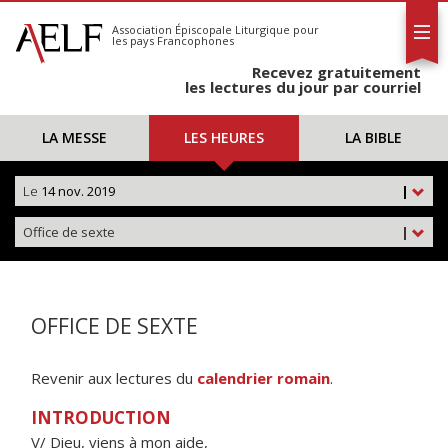
L'AELF
S'abonner
Association Épiscopale Liturgique
pour
les pays Francophones
Calendrier
Recevez gratuitement
Contact
les lectures du jour par courriel
LA MESSE
LES HEURES
LA BIBLE
Le
14 nov. 2019
|
Office de sexte
|
OFFICE DE SEXTE
Revenir aux lectures du
calendrier romain
.
INTRODUCTION
V/ Dieu, viens à mon aide,