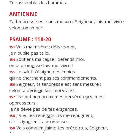
Tu rassembles les hommes.
ANTIENNE
Ta tendresse est sans mesure, Seigneur ; fais-moi vivre
selon ton amour.
PSAUME : 118-20
Vois ma mis
è
re : délivre-moi ;
153
je n’oublie p
a
s ta loi.
Soutiens ma ca
u
se : défends-moi,
154
en ta prom
e
sse fais-moi vivre !
Le salut s’él
o
igne des impies
155
qui ne cherchent p
a
s tes commandements.
Seigneur, ta tendr
e
sse est sans mesure :
156
selon ta décisi
o
n fais-moi vivre !
Ils sont nombreux mes persécute
u
rs, mes
157
oppresseurs ;
je ne dévie p
a
s de tes exigences.
J’ai vu les renég
a
ts : ils me répugnent,
158
car ils ign
o
rent ta promesse.
Vois combien j’aime tes préc
e
ptes, Seigneur,
159