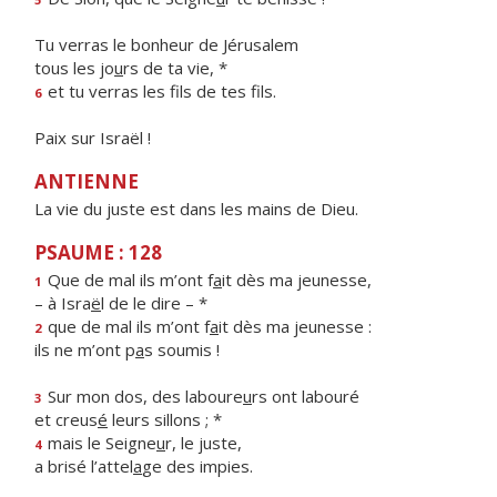
Tu verras le bonheur de Jérusalem
tous les jo
u
rs de ta vie, *
et tu verras les f
ls de tes fils.
6
Paix sur Israël !
ANTIENNE
La vie du juste est dans les mains de Dieu.
PSAUME : 128
Que de mal ils m’ont f
a
it dès ma jeunesse,
1
– à Isra
ë
l de le dire – *
que de mal ils m’ont f
a
it dès ma jeunesse :
2
ils ne m’ont p
a
s soumis !
Sur mon dos, des laboure
u
rs ont labouré
3
et creus
é
leurs sillons ; *
mais le Seigne
u
r, le juste,
4
a brisé l’attel
a
ge des impies.