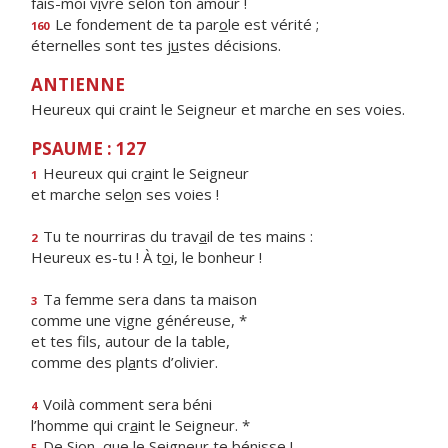
fais-moi v
i
vre selon ton amour !
Le fondement de ta par
o
le est vérité ;
160
éternelles sont tes j
u
stes décisions.
ANTIENNE
Heureux qui craint le Seigneur et marche en ses voies.
PSAUME : 127
Heureux qui cr
a
int le Seigneur
1
et marche sel
o
n ses voies !
Tu te nourriras du trav
a
il de tes mains :
2
Heureux es-tu ! À t
o
i, le bonheur !
Ta femme sera dans ta maison
3
comme une v
i
gne généreuse, *
et tes fils, autour de la table,
comme des pl
a
nts d’olivier.
Voilà comment sera béni
4
l’homme qui cr
a
int le Seigneur. *
De Sion, que le Seigne
u
r te bénisse !
5