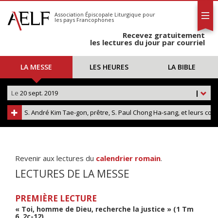
L'AELF
S'abonner
Association Épiscopale Liturgique
pour
les pays Francophones
Calendrier
Recevez gratuitement
Contact
les lectures du jour par courriel
LA MESSE
LES HEURES
LA BIBLE
Le
20 sept. 2019
|
S. André Kim Tae-gon, prêtre, S. Paul Chong Ha-sang, et leurs co
Revenir aux lectures du
calendrier romain
.
LECTURES DE LA MESSE
PREMIÈRE LECTURE
« Toi, homme de Dieu, recherche la justice » (1 Tm
6, 2c-12)