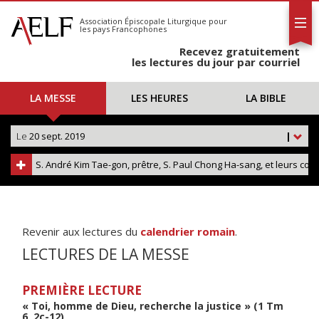
L'AELF
S'abonner
Association Épiscopale Liturgique
pour
les pays Francophones
Calendrier
Recevez gratuitement
Contact
les lectures du jour par courriel
LA MESSE
LES HEURES
LA BIBLE
Le
20 sept. 2019
|
S. André Kim Tae-gon, prêtre, S. Paul Chong Ha-sang, et leurs co
Revenir aux lectures du
calendrier romain
.
LECTURES DE LA MESSE
PREMIÈRE LECTURE
« Toi, homme de Dieu, recherche la justice » (1 Tm
6, 2c-12)